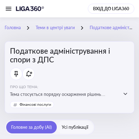
ВХІД ДО LIGA360
Головна
Теми в центрі уваги
Податкове адміністрування і спори з ДПС
Податкове адміністрування і
спори з ДПС
ПРО ЩО ТЕМА:
Тема стосується порядку оскарження рішень
податкових органів, що виникають внаслідок
Фінансові послуги
податкових перевірок, та механізмів захисту прав
платників податків
Головне за добу (AI)
Усі публікації