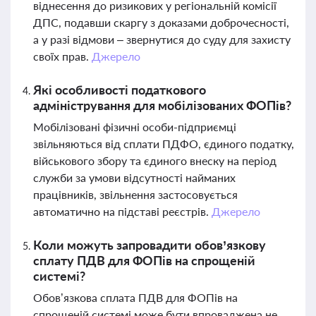
віднесення до ризикових у регіональній комісії
ДПС, подавши скаргу з доказами доброчесності,
а у разі відмови – звернутися до суду для захисту
своїх прав.
Джерело
Які особливості податкового
адміністрування для мобілізованих ФОПів?
Мобілізовані фізичні особи-підприємці
звільняються від сплати ПДФО, єдиного податку,
військового збору та єдиного внеску на період
служби за умови відсутності найманих
працівників, звільнення застосовується
автоматично на підставі реєстрів.
Джерело
Коли можуть запровадити обов’язкову
сплату ПДВ для ФОПів на спрощеній
системі?
Обов’язкова сплата ПДВ для ФОПів на
спрощеній системі може бути впроваджена не