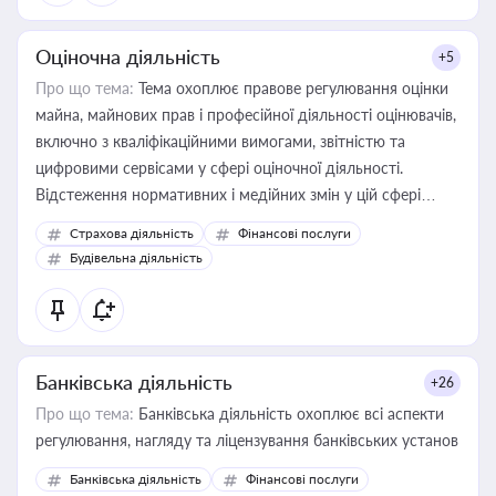
Оціночна діяльність
+5
Про що тема:
Тема охоплює правове регулювання оцінки
майна, майнових прав і професійної діяльності оцінювачів,
включно з кваліфікаційними вимогами, звітністю та
цифровими сервісами у сфері оціночної діяльності.
Відстеження нормативних і медійних змін у цій сфері
корисне для власника бізнесу, керівника, юриста або
Страхова діяльність
Фінансові послуги
бухгалтера під час оподаткування, приватизації, оренди
Будівельна діяльність
державного майна, корпоративних угод і перевірки
статусу суб'єктів оціночної діяльності
Банківська діяльність
+26
Про що тема:
Банківська діяльність охоплює всі аспекти
регулювання, нагляду та ліцензування банківських установ
Банківська діяльність
Фінансові послуги