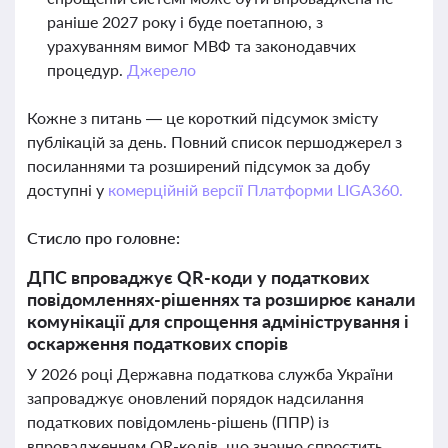
раніше 2027 року і буде поетапною, з
урахуванням вимог МВФ та законодавчих
процедур.
Джерело
Кожне з питань — це короткий підсумок змісту
публікацій за день. Повний список першоджерел з
посиланнями та розширений підсумок за добу
доступні у
комерційній версії Платформи LIGA360.
Стисло про головне:
ДПС впроваджує QR-коди у податкових
повідомленнях-рішеннях та розширює канали
комунікації для спрощення адміністрування і
оскарження податкових спорів
У 2026 році Державна податкова служба України
запроваджує оновлений порядок надсилання
податкових повідомлень-рішень (ППР) із
впровадженням QR-кодів, що значно спростить