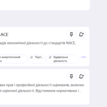
NACE
идів економічної діяльності до стандартів NACE,
о-енергетичний
Торгівля
Будівельна
+10
кс
діяльність
х прав і професійної діяльності оцінювачів, включно
і оціночної діяльності. Відстеження нормативних і
иста або бухгалтера під час оподаткування,
 статусу суб'єктів оціночної діяльності