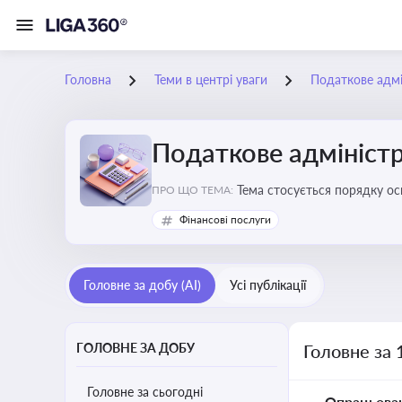
Головна
Теми в центрі уваги
Податкове адмі
Податкове адміністр
Тема стосується порядку ос
ПРО ЩО ТЕМА:
платників податків
Фінансові послуги
Головне за добу (AI)
Усі публікації
ГОЛОВНЕ ЗА ДОБУ
Головне за 
Головне за сьогодні
Опрацьова