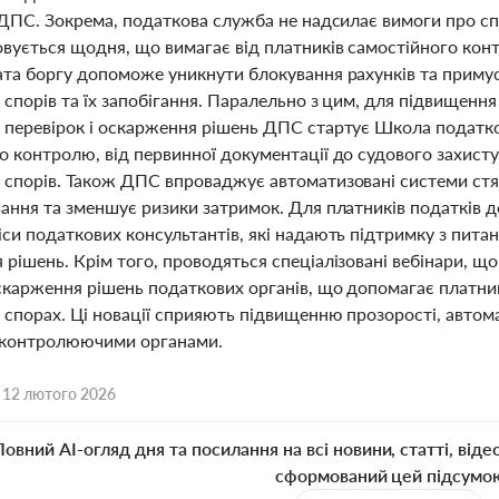
 ДПС. Зокрема, податкова служба не надсилає вимоги про спл
вується щодня, що вимагає від платників самостійного конт
ата боргу допоможе уникнути блокування рахунків та приму
спорів та їх запобігання. Паралельно з цим, для підвищення 
 перевірок і оскарження рішень ДПС стартує Школа податк
о контролю, від первинної документації до судового захист
 спорів. Також ДПС впроваджує автоматизовані системи стя
ання та зменшує ризики затримок. Для платників податків до
си податкових консультантів, які надають підтримку з пита
рішень. Крім того, проводяться спеціалізовані вебінари, щ
скарження рішень податкових органів, що допомагає платни
спорах. Ці новації сприяють підвищенню прозорості, автомат
з контролюючими органами.
,
12 лютого 2026
Повний AI-огляд дня та посилання на всі новини, статті, віде
сформований цей підсумо