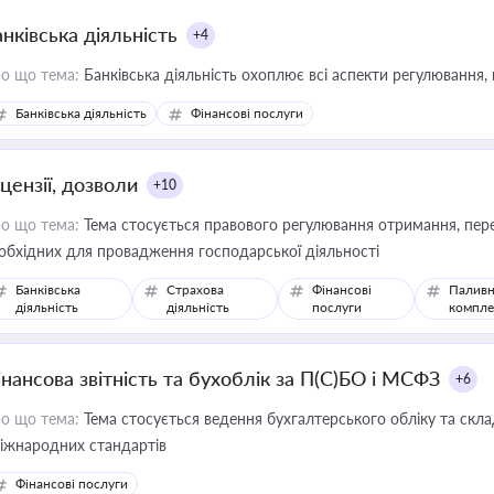
нківська діяльність
+4
о що тема:
Банківська діяльність охоплює всі аспекти регулювання, 
Банківська діяльність
Фінансові послуги
цензії, дозволи
+10
о що тема:
Тема стосується правового регулювання отримання, пере
обхідних для провадження господарської діяльності
Банківська
Страхова
Фінансові
Паливн
діяльність
діяльність
послуги
компле
інансова звітність та бухоблік за П(С)БО і МСФЗ
+6
о що тема:
Тема стосується ведення бухгалтерського обліку та скла
міжнародних стандартів
Фінансові послуги