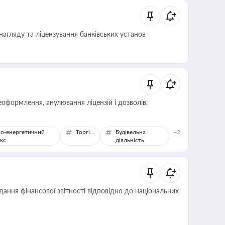
нагляду та ліцензування банківських установ
оформлення, анулювання ліцензій і дозволів,
о-енергетичний
Торгівля
Будівельна
+2
кс
діяльність
дання фінансової звітності відповідно до національних