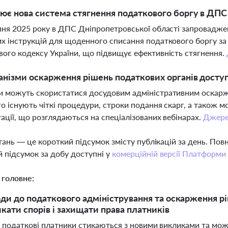
ює нова система стягнення податкового боргу в ДПС
пня 2025 року в ДПС Дніпропетровської області запровадж
х інструкцій для щоденного списання податкового боргу за
ого кодексу України, що підвищує ефективність стягнення.
анізми оскарження рішень податкових органів досту
и можуть скористатися досудовим адміністративним оскар
о існують чіткі процедури, строки подання скарг, а також мо
ації, що розглядаються на спеціалізованих вебінарах.
Джер
тань — це короткий підсумок змісту публікацій за день. По
 підсумок за добу доступні у
комерційній версії Платформи
 головне:
оди до податкового адміністрування та оскарження р
икати спорів і захищати права платників
і податкові платники стикаються з новими викликами та мо