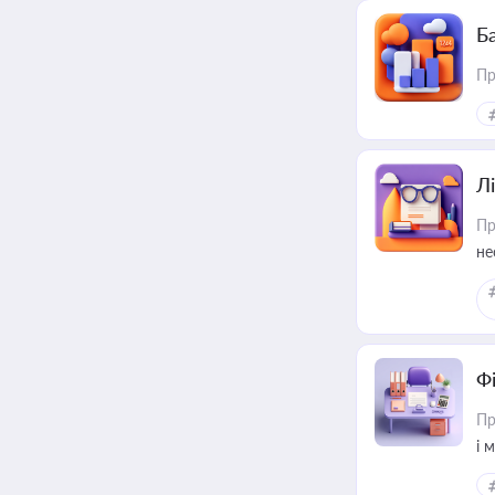
Ба
Пр
Лі
Пр
не
Ф
Пр
і 