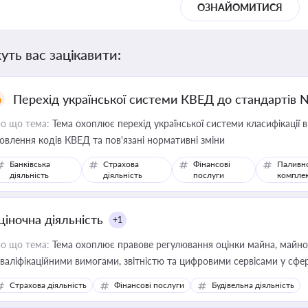
ОЗНАЙОМИТИСЯ
уть вас зацікавити:
Перехід української системи КВЕД до стандартів 
о що тема:
Тема охоплює перехід української системи класифікації в
овлення кодів КВЕД та пов'язані нормативні зміни
Банківська
Страхова
Фінансові
Паливн
діяльність
діяльність
послуги
компле
ціночна діяльність
+1
о що тема:
Тема охоплює правове регулювання оцінки майна, майнови
кваліфікаційними вимогами, звітністю та цифровими сервісами у сфер
дійних змін у цій сфері корисне для власника бізнесу, керівника, юр
Страхова діяльність
Фінансові послуги
Будівельна діяльність
иватизації, оренди державного майна, корпоративних угод і перевірки