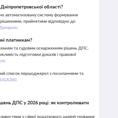
 Дніпропетровської області?
ено автоматизовану систему формування
 рішеннями, прийнятими відповідно до
Джерело
пні платникам?
женням та судовим оскарженням рішень ДПС.
жливість підготовки доказів і правової
ело
вний список першоджерел з посиланнями та
 LIGA360.
ішень ДПС у 2026 році: як контролювати
жливостями у сфері податкового адміністрування