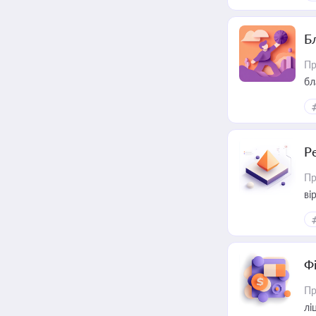
Б
Пр
бл
Р
Пр
ві
Ф
Пр
лі