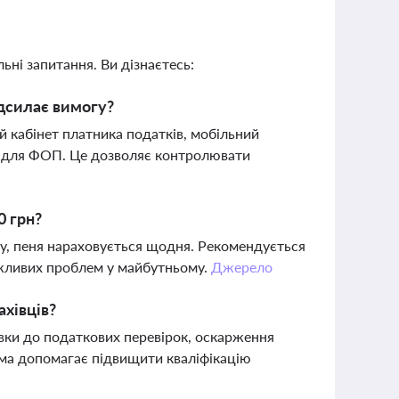
ьні запитання. Ви дізнаєтесь:
адсилає вимогу?
 кабінет платника податків, мобільний
ія" для ФОП. Це дозволяє контролювати
0 грн?
гу, пеня нараховується щодня. Рекомендується
ожливих проблем у майбутньому.
Джерело
хівців?
вки до податкових перевірок, оскарження
ама допомагає підвищити кваліфікацію