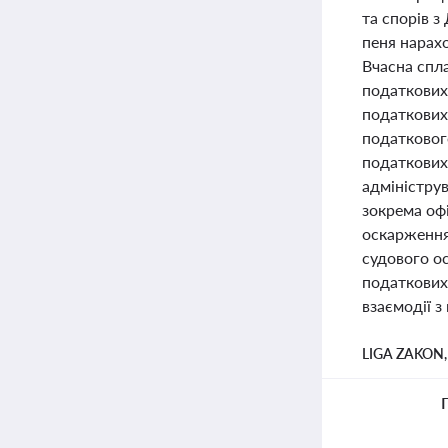
та спорів з
пеня нарахо
Вчасна спл
податкових 
податкових
податковог
податкових
адмініструв
зокрема офі
оскарження 
судового о
податкових 
взаємодії 
LIGA ZAKON