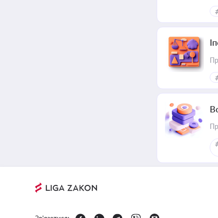
І
Пр
В
Пр