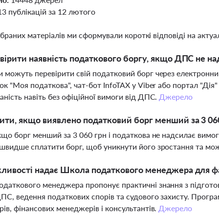
13 публікацій за 12 лютого
ібраних матеріалів ми сформували короткі відповіді на актуал
вірити наявність податкового боргу, якщо ДПС не н
 можуть перевірити свій податковий борг через електронний
ок "Моя податкова", чат-бот InfoTAX у Viber або портал "Д
аність навіть без офіційної вимоги від ДПС.
Джерело
ти, якщо виявлено податковий борг менший за 3 06
кщо борг менший за 3 060 грн і податкова не надсилає вимо
швидше сплатити борг, щоб уникнути його зростання та м
ливості надає Школа податкового менеджера для фа
даткового менеджера пропонує практичні знання з підгото
ПС, ведення податкових спорів та судового захисту. Прогр
рів, фінансових менеджерів і консультантів.
Джерело