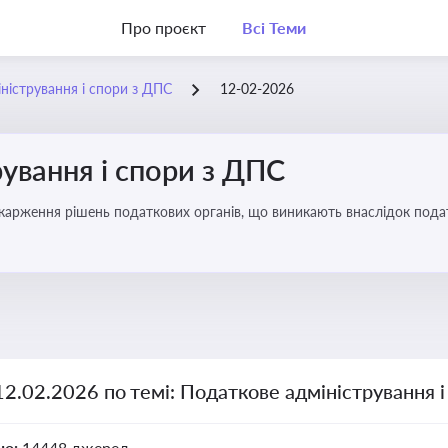
Про проєкт
Всі Теми
ністрування і спори з ДПС
12-02-2026
ування і спори з ДПС
карження рішень податкових органів, що виникають внаслідок податк
12.02.2026 по темі: Податкове адміністрування 
но:
14448 джерел