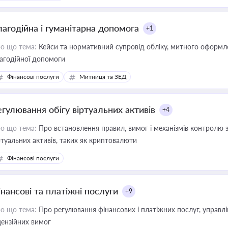
лагодійна і гуманітарна допомога
+1
о що тема:
Кейси та нормативний супровід обліку, митного оформлен
агодійної допомоги
Фінансові послуги
Митниця та ЗЕД
егулювання обігу віртуальних активів
+4
о що тема:
Про встановлення правил, вимог і механізмів контролю 
ртуальних активів, таких як криптовалюти
Фінансові послуги
інансові та платіжні послуги
+9
о що тема:
Про регулювання фінансових і платіжних послуг, управління коштами, приймання платежів та дотримання
цензійних вимог