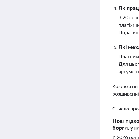
Як прац
З 20 сер
платіжни
Податков
Які мех
Платник
Для цьог
аргумент
Кожне з пи
розширений
Стисло про
Нові підх
борги, ун
У 2026 роц