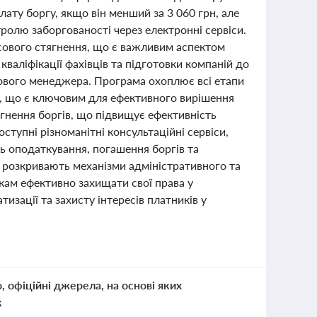
ату боргу, якщо він менший за 3 060 грн, але
ролю заборгованості через електронні сервіси.
сового стягнення, що є важливим аспектом
кваліфікації фахівців та підготовки компаній до
ового менеджера. Програма охоплює всі етапи
у, що є ключовим для ефективного вирішення
гнення боргів, що підвищує ефективність
ступні різноманітні консультаційні сервіси,
нь оподаткування, погашення боргів та
о розкривають механізми адміністративного та
кам ефективно захищати свої права у
изації та захисту інтересів платників у
о, офіційні джерела, на основі яких
к