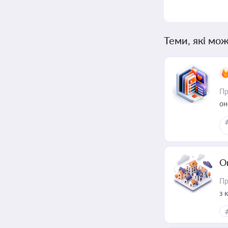
Теми, які мож
Пр
он
О
Пр
з 
ме
пр