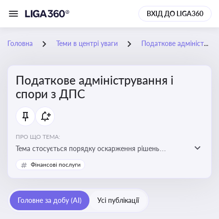
ВХІД ДО LIGA360
Головна
Теми в центрі уваги
Податкове адміністрування і спори з ДПС
Податкове адміністрування і
спори з ДПС
ПРО ЩО ТЕМА:
Тема стосується порядку оскарження рішень
податкових органів, що виникають внаслідок
Фінансові послуги
податкових перевірок, та механізмів захисту прав
платників податків
Головне за добу (AI)
Усі публікації