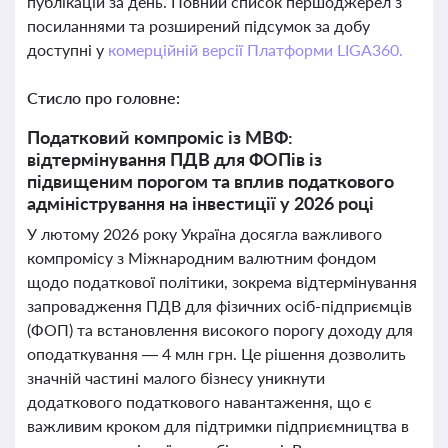
публікацій за день. Повний список першоджерел з
посиланнями та розширений підсумок за добу
доступні у
комерційній версії Платформи LIGA360.
Стисло про головне:
Податковий компроміс із МВФ:
відтермінування ПДВ для ФОПів із
підвищеним порогом та вплив податкового
адміністрування на інвестиції у 2026 році
У лютому 2026 року Україна досягла важливого
компромісу з Міжнародним валютним фондом
щодо податкової політики, зокрема відтермінування
запровадження ПДВ для фізичних осіб-підприємців
(ФОП) та встановлення високого порогу доходу для
оподаткування — 4 млн грн. Це рішення дозволить
значній частині малого бізнесу уникнути
додаткового податкового навантаження, що є
важливим кроком для підтримки підприємництва в