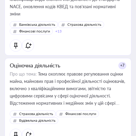
NACE, оновлення кодів КВЕД та пов'язані нормативні
зміни
Банківська діяльність
Страхова діяльність
Фінансові послуги
+13
Оціночна діяльність
+7
Про що тема:
Тема охоплює правове регулювання оцінки
майна, майнових прав і професійної діяльності оцінювачів,
включно з кваліфікаційними вимогами, звітністю та
цифровими сервісами у сфері оціночної діяльності.
Відстеження нормативних і медійних змін у цій сфері
корисне для власника бізнесу, керівника, юриста або
Страхова діяльність
Фінансові послуги
бухгалтера під час оподаткування, приватизації, оренди
Будівельна діяльність
державного майна, корпоративних угод і перевірки
статусу суб'єктів оціночної діяльності