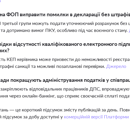
о
а ФОП виправити помилки в декларації без штрафі
 третьої групи можуть подати уточнюючий розрахунок без ш
 та дотримано вимог ПКУ, особливо під час воєнного стану.
лідки відсутності кваліфікованого електронного підп
них?
сть КЕП керівника може призвести до неможливості реєстра
рафні санкції та можливі позапланові перевірки.
Джерело
ади покращують адміністрування податків у співпра
закріплюють відповідальних працівників ДПС, впроваджуют
ання через онлайн-банкінг, що сприяє своєчасній сплаті под
тань — це короткий підсумок змісту публікацій за день. По
 підсумок за добу доступні у
комерційній версії Платформи