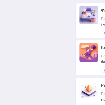
Ф
Пр
і 
Б
Пр
бл
Р
Пр
ві