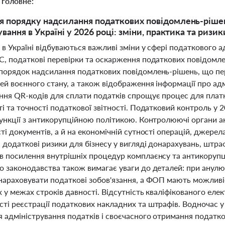
 головне:
 порядку надсилання податкових повідомлень-рішен
вання в Україні у 2026 році: зміни, практика та ризик
 в Україні відбуваються важливі зміни у сфері податкового 
С, податкові перевірки та оскарження податкових повідомле
порядок надсилання податкових повідомлень-рішень, що пе
й воєнного стану, а також відображення інформації про адм
ня QR-кодів для сплати податків спрощує процес для платн
і та точності податкової звітності. Податковий контроль у
функції з антикорупційною політикою. Контролюючі органи 
ті документів, а й на економічній сутності операцій, джерел
додаткові ризики для бізнесу у вигляді донарахувань, штраф
в посилення внутрішніх процедур комплаєнсу та антикорупці
о законодавства також вимагає уваги до деталей: при анулю
нараховувати податкові зобов'язання, а ФОП мають можливі
 у межах строків давності. Відсутність кваліфікованого ел
ті реєстрації податкових накладних та штрафів. Водночас 
 адміністрування податків і своєчасного отримання подат