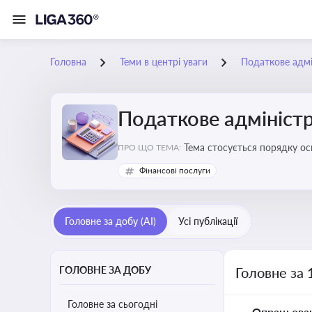
Головна
Теми в центрі уваги
Податкове адмі
Податкове адміністр
Тема стосується порядку ос
ПРО ЩО ТЕМА:
платників податків
Фінансові послуги
Головне за добу (AI)
Усі публікації
ГОЛОВНЕ ЗА ДОБУ
Головне за 
Головне за сьогодні
Опрацьова