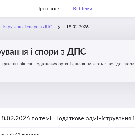
Про проєкт
Всі Теми
ністрування і спори з ДПС
18-02-2026
ування і спори з ДПС
карження рішень податкових органів, що виникають внаслідок податк
18.02.2026 по темі: Податкове адміністрування 
но:
14462 джерел