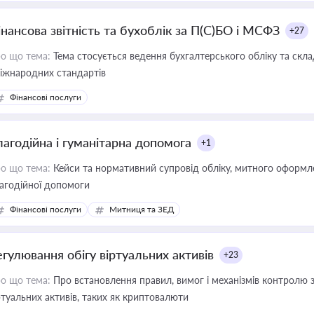
інансова звітність та бухоблік за П(С)БО і МСФЗ
+27
о що тема:
Тема стосується ведення бухгалтерського обліку та скла
міжнародних стандартів
Фінансові послуги
лагодійна і гуманітарна допомога
+1
о що тема:
Кейси та нормативний супровід обліку, митного оформлен
агодійної допомоги
Фінансові послуги
Митниця та ЗЕД
егулювання обігу віртуальних активів
+23
о що тема:
Про встановлення правил, вимог і механізмів контролю 
ртуальних активів, таких як криптовалюти