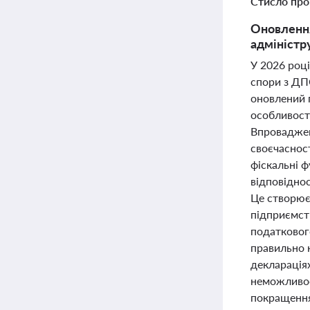
Стисло про
Оновлення
адміністру
У 2026 році
спори з ДП
оновлений 
особливосте
Впроваджен
своєчасност
фіскальні 
відповіднос
Це створює 
підприємст
податковог
правильно 
деклараціях
неможливос
покращення