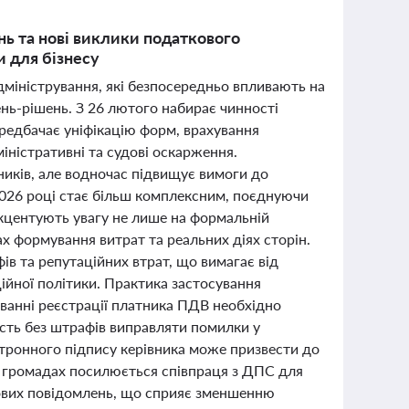
ь та нові виклики податкового
и для бізнесу
адміністрування, які безпосередньо впливають на
нь-рішень. З 26 лютого набирає чинності
редбачає уніфікацію форм, врахування
іністративні та судові оскарження.
иків, але водночас підвищує вимоги до
 2026 році стає більш комплексним, поєднуючи
акцентують увагу не лише на формальній
ах формування витрат та реальних діях сторін.
ів та репутаційних втрат, що вимагає від
йної політики. Практика застосування
ванні реєстрації платника ПДВ необхідно
сть без штрафів виправляти помилки у
ектронного підпису керівника може призвести до
у громадах посилюється співпраця з ДПС для
кових повідомлень, що сприяє зменшенню