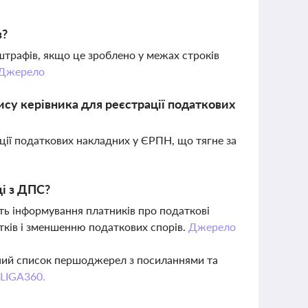
в?
трафів, якщо це зроблено у межах строків
Джерело
ису керівника для реєстрації податкових
ції податкових накладних у ЄРПН, що тягне за
ці з ДПС?
ь інформування платників про податкові
атків і зменшенню податкових спорів.
Джерело
вний список першоджерел з посиланнями та
 LIGA360.