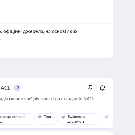
о, офіційні джерела, на основі яких
к
NACE
+2
идів економічної діяльності до стандартів NACE,
о-енергетичний
Торгівля
Будівельна
+10
кс
діяльність