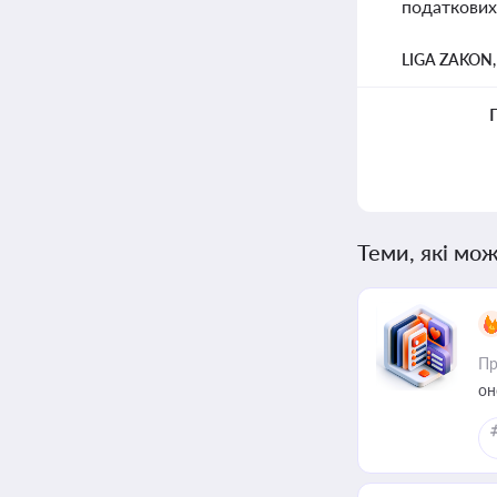
податкових
LIGA ZAKON
Теми, які мож
Пр
он