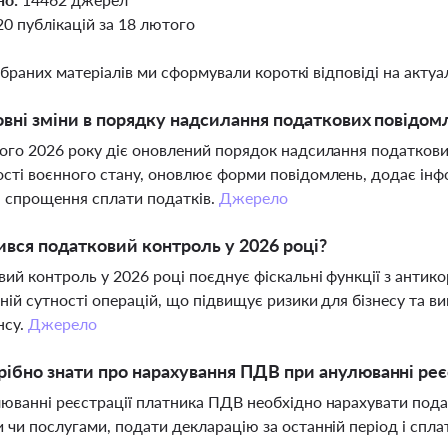
20 публікацій за 18 лютого
ібраних матеріалів ми сформували короткі відповіді на актуал
овні зміни в порядку надсилання податкових повідом
ого 2026 року діє оновлений порядок надсилання податкови
сті воєнного стану, оновлює форми повідомлень, додає ін
 спрощення сплати податків.
Джерело
ився податковий контроль у 2026 році?
ий контроль у 2026 році поєднує фіскальні функції з антик
ній сутності операцій, що підвищує ризики для бізнесу та 
нсу.
Джерело
ібно знати про нарахування ПДВ при анулюванні реє
юванні реєстрації платника ПДВ необхідно нарахувати пода
 чи послугами, подати декларацію за останній період і спл