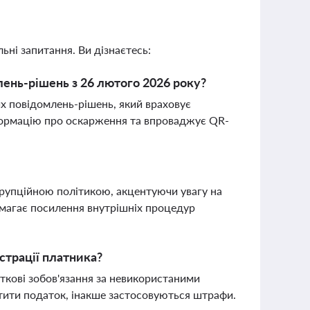
ьні запитання. Ви дізнаєтесь:
лень-рішень з 26 лютого 2026 року?
х повідомлень-рішень, який враховує
формацію про оскарження та впроваджує QR-
орупційною політикою, акцентуючи увагу на
вимагає посилення внутрішніх процедур
страції платника?
ткові зобов'язання за невикористаними
атити податок, інакше застосовуються штрафи.