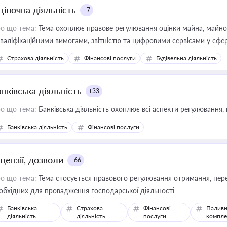
ціночна діяльність
+7
о що тема:
Тема охоплює правове регулювання оцінки майна, майнови
кваліфікаційними вимогами, звітністю та цифровими сервісами у сфер
дійних змін у цій сфері корисне для власника бізнесу, керівника, юр
Страхова діяльність
Фінансові послуги
Будівельна діяльність
иватизації, оренди державного майна, корпоративних угод і перевірки
нківська діяльність
+33
о що тема:
Банківська діяльність охоплює всі аспекти регулювання, 
Банківська діяльність
Фінансові послуги
цензії, дозволи
+66
о що тема:
Тема стосується правового регулювання отримання, пере
обхідних для провадження господарської діяльності
Банківська
Страхова
Фінансові
Паливн
діяльність
діяльність
послуги
компле