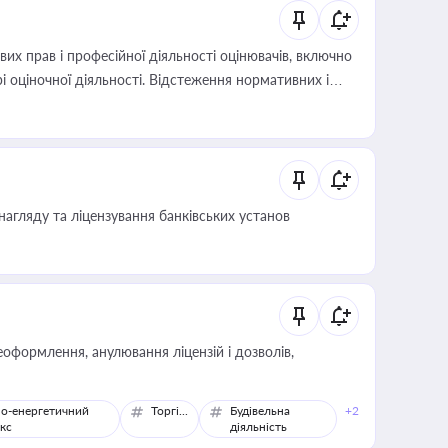
х прав і професійної діяльності оцінювачів, включно
і оціночної діяльності. Відстеження нормативних і
иста або бухгалтера під час оподаткування,
 статусу суб'єктів оціночної діяльності
нагляду та ліцензування банківських установ
оформлення, анулювання ліцензій і дозволів,
о-енергетичний
Торгівля
Будівельна
+2
кс
діяльність