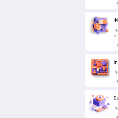
Ф
Пр
лі
І
Пр
В
Пр