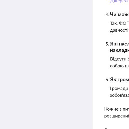
Джерел
Чи можн
Так, ФОП
давності
Які нас
наклад
Відсутні
собою шт
Як гром
Громади 
зобов'яз
Кожне з пи
розширений