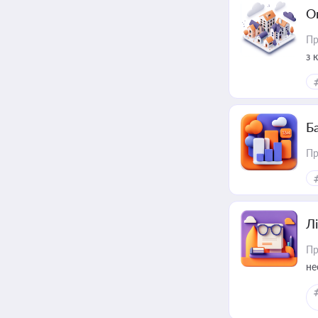
О
Пр
з 
ме
пр
Ба
Пр
Лі
Пр
не