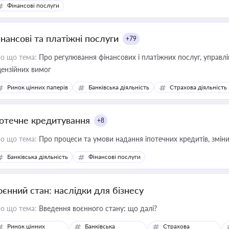
Фінансові послуги
інансові та платіжні послуги
+79
о що тема:
Про регулювання фінансових і платіжних послуг, управління коштами, приймання платежів та дотримання
цензійних вимог
Ринок цінних паперів
Банківська діяльність
Страхова діяльність
потечне кредитування
+8
о що тема:
Про процеси та умови надання іпотечних кредитів, зміни
Банківська діяльність
Фінансові послуги
оєнний стан: наслідки для бізнесу
о що тема:
Введення воєнного стану: що далі?
Ринок цінних
Банківська
Страхова