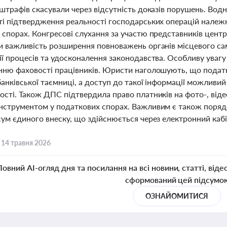
штрафів скасували через відсутність доказів порушень. Вод
ті підтвердження реальності господарських операцій нале
 спорах. Конгресові слухання за участю представників центр
и важливість розширення повноважень органів місцевого сам
ії процесів та удосконалення законодавства. Особливу уваг
нню фаховості працівників. Юристи наголошують, що податк
анківської таємниці, а доступ до такої інформації можливи
сті. Також ДПС підтвердила право платників на фото-, відео
нструментом у податкових спорах. Важливим є також поряд
сум єдиного внеску, що здійснюється через електронний каб
,
14 травня 2026
Повний AI-огляд дня та посилання на всі новини, статті, віде
сформований цей підсумо
ОЗНАЙОМИТИСЯ