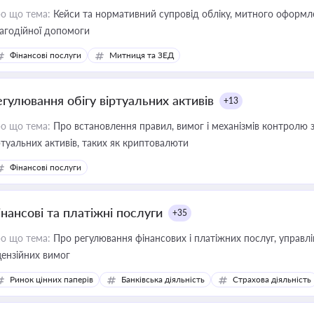
о що тема:
Кейси та нормативний супровід обліку, митного оформлен
агодійної допомоги
Фінансові послуги
Митниця та ЗЕД
егулювання обігу віртуальних активів
+13
о що тема:
Про встановлення правил, вимог і механізмів контролю 
ртуальних активів, таких як криптовалюти
Фінансові послуги
інансові та платіжні послуги
+35
о що тема:
Про регулювання фінансових і платіжних послуг, управління коштами, приймання платежів та дотримання
цензійних вимог
Ринок цінних паперів
Банківська діяльність
Страхова діяльність