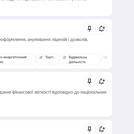
оформлення, анулювання ліцензій і дозволів,
о-енергетичний
Торгівля
Будівельна
+2
кс
діяльність
дання фінансової звітності відповідно до національних