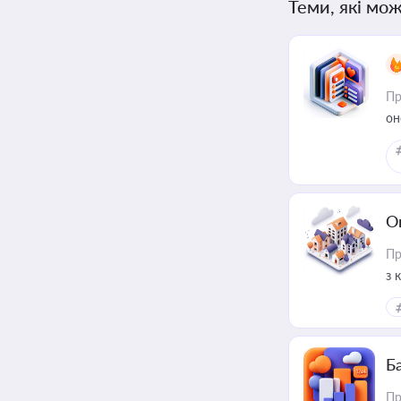
Теми, які мож
Пр
он
О
Пр
з 
ме
пр
Ба
Пр