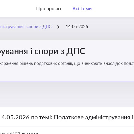
Про проєкт
Всі Теми
ністрування і спори з ДПС
14-05-2026
ування і спори з ДПС
карження рішень податкових органів, що виникають внаслідок податк
14.05.2026 по темі: Податкове адміністрування 
но:
14607 джерел