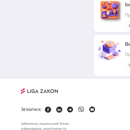
І
Пр
В
Пр
Зв'язатися:
забезпечує український бізнес
інформацією, аналітикою та