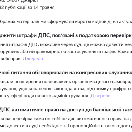
32 публікації за 14 травня
ібраних матеріалів ми сформували короткі відповіді на актуал
ржити штрафи ДПС, пов’язані з податковою перевір
ня штрафів ДПС можливе через суд, де можна довести неза
порушень або неправомірністю застосування штрафів. Важли
своїх прав.
Джерело
чові питання обговорювали на конгресових слухання
вали розширення повноважень органів місцевого самовряд
рування, удосконалення законодавства, підтримку прифронт
ків у сфері податкового адміністрування.
Джерело
ДПС автоматичне право на доступ до банківської таєм
ткова перевірка сама по собі не дає автоматичного права на
мо довести в суді необхідність і пропорційність такого дост