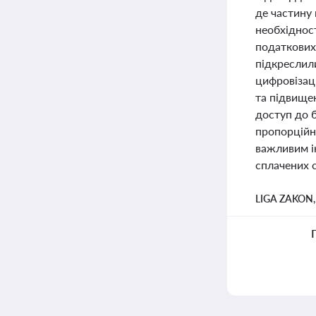
де частину 
необхіднос
податкових
підкреслил
цифровізац
та підвище
доступ до б
пропорційно
важливим і
сплачених 
LIGA ZAKON