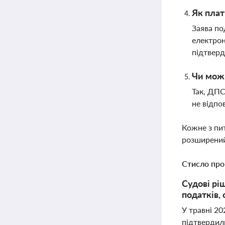
Як плат
Заява по
електрон
підтверд
Чи можн
Так, ДПС
не відпо
Кожне з пи
розширений
Стисло про
Судові рі
податків,
У травні 20
підтвердили