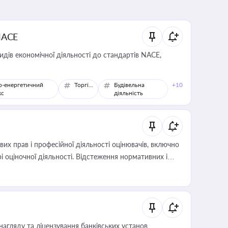
NACE
идів економічної діяльності до стандартів NACE,
о-енергетичний
Торгівля
Будівельна
+10
кс
діяльність
х прав і професійної діяльності оцінювачів, включно
і оціночної діяльності. Відстеження нормативних і
иста або бухгалтера під час оподаткування,
 статусу суб'єктів оціночної діяльності
нагляду та ліцензування банківських установ