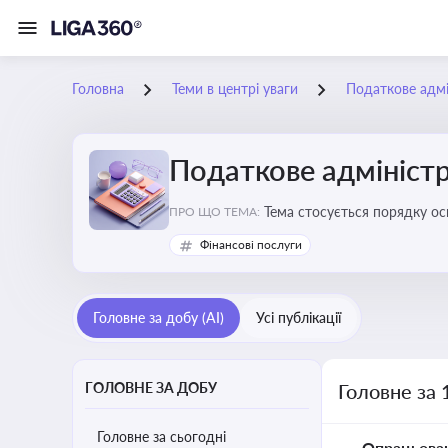
Головна
Теми в центрі уваги
Податкове адмі
Податкове адміністр
Тема стосується порядку ос
ПРО ЩО ТЕМА:
платників податків
Фінансові послуги
Головне за добу (AI)
Усі публікації
ГОЛОВНЕ ЗА ДОБУ
Головне за 
Головне за сьогодні
Опрацьова