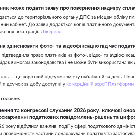
ник може подати заяву про повернення надміру спла
дається до територіального органу ДПС за місцем обліку пл
ний кабінет. До заяви додається копія платіжного документ
ження реєстрації.
Джерело
а здійснювати фото- та відеофіксацію під час подат
 підтвердила право платників на фото-, відео- та аудіофікса
відає вимогам законодавства і не може бути використана як 
тань — це короткий підсумок змісту публікацій за день. По
 підсумок за добу доступні у
комерційній версії Платформи
 головне:
шення та конгресові слухання 2026 року: ключові онов
 оскарженні податкових повідомлень-рішень та цифро
26 року відбулися важливі події у сфері податкового адмініс
 правомірність частини донарахувань податків та застосува