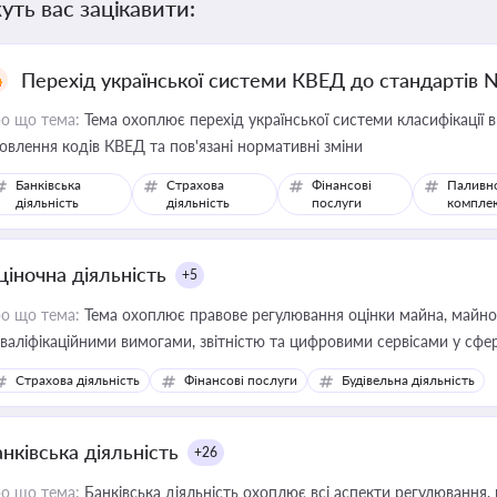
уть вас зацікавити:
Перехід української системи КВЕД до стандартів 
о що тема:
Тема охоплює перехід української системи класифікації в
овлення кодів КВЕД та пов'язані нормативні зміни
Банківська
Страхова
Фінансові
Паливн
діяльність
діяльність
послуги
компле
ціночна діяльність
+5
о що тема:
Тема охоплює правове регулювання оцінки майна, майнови
кваліфікаційними вимогами, звітністю та цифровими сервісами у сфер
дійних змін у цій сфері корисне для власника бізнесу, керівника, юр
Страхова діяльність
Фінансові послуги
Будівельна діяльність
иватизації, оренди державного майна, корпоративних угод і перевірки
нківська діяльність
+26
о що тема:
Банківська діяльність охоплює всі аспекти регулювання, 