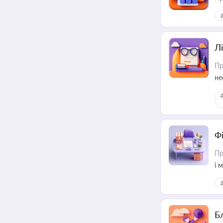
Лі
Пр
не
Ф
Пр
і 
Б