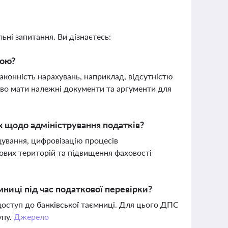
ьні запитання. Ви дізнаєтесь:
кою?
конність нарахувань, наприклад, відсутністю
во мати належні документи та аргументи для
х щодо адміністрування податків?
ування, цифровізацію процесів
ових територій та підвищення фаховості
ниці під час податкової перевірки?
 доступ до банківської таємниці. Для цього ДПС
упу.
Джерело