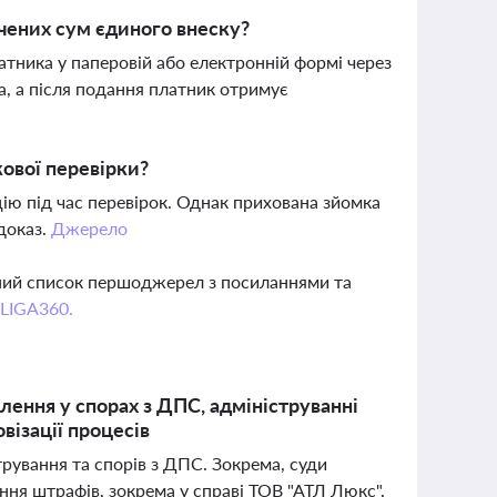
чених сум єдиного внеску?
атника у паперовій або електронній формі через
а, а після подання платник отримує
кової перевірки?
цію під час перевірок. Однак прихована зйомка
доказ.
Джерело
вний список першоджерел з посиланнями та
 LIGA360.
лення у спорах з ДПС, адмініструванні
візації процесів
трування та спорів з ДПС. Зокрема, суди
ння штрафів, зокрема у справі ТОВ "АТЛ Люкс",