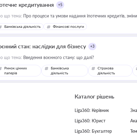
потечне кредитування
+5
о що тема:
Про процеси та умови надання іпотечних кредитів, зміни
Банківська діяльність
Фінансові послуги
оєнний стан: наслідки для бізнесу
+3
о що тема:
Введення воєнного стану: що далі?
Ринок цінних
Банківська
Страхова
паперів
діяльність
діяльність
Каталог рішень
Liga360: Керівник
Зн
Liga360: Юрист
Ак
Liga360: Бухгалтер
Тем