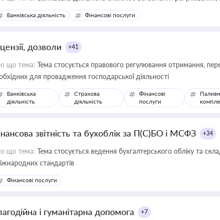
Банківська діяльність
Фінансові послуги
цензії, дозволи
+41
о що тема:
Тема стосується правового регулювання отримання, пере
обхідних для провадження господарської діяльності
Банківська
Страхова
Фінансові
Паливн
діяльність
діяльність
послуги
компле
інансова звітність та бухоблік за П(С)БО і МСФЗ
+34
о що тема:
Тема стосується ведення бухгалтерського обліку та скла
міжнародних стандартів
Фінансові послуги
лагодійна і гуманітарна допомога
+7