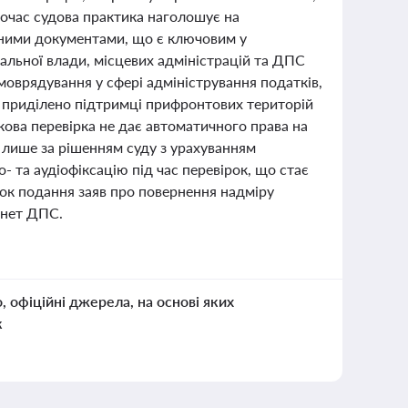
ночас судова практика наголошує на
жними документами, що є ключовим у
альної влади, місцевих адміністрацій та ДПС
оврядування у сфері адміністрування податків,
у приділено підтримці прифронтових територій
ова перевірка не дає автоматичного права на
й лише за рішенням суду з урахуванням
- та аудіофіксацію під час перевірок, що стає
ок подання заяв про повернення надміру
інет ДПС.
о, офіційні джерела, на основі яких
к