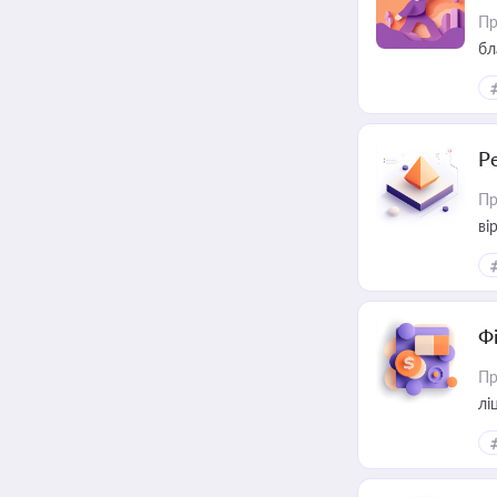
Пр
бл
Р
Пр
ві
Ф
Пр
лі