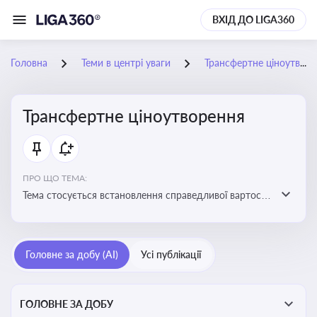
ВХІД ДО LIGA360
Головна
Теми в центрі уваги
Трансфертне ціноутворення
Трансфертне ціноутворення
ПРО ЩО ТЕМА:
Тема стосується встановлення справедливої вартості
в операціях між пов’язаними особами з метою
уникнення маніпуляцій оподаткуванням
Головне за добу (AI)
Усі публікації
ГОЛОВНЕ ЗА ДОБУ