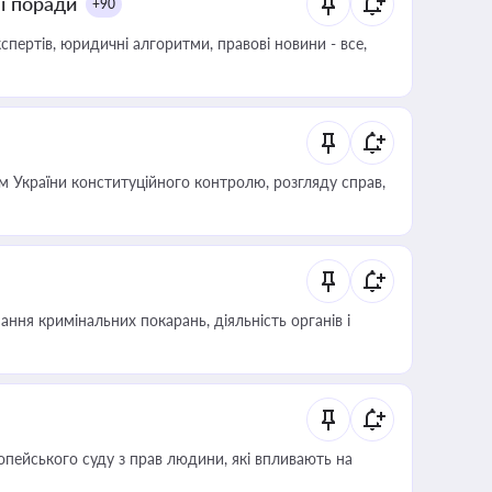
ні поради
+90
пертів, юридичні алгоритми, правові новини - все,
 України конституційного контролю, розгляду справ,
ння кримінальних покарань, діяльність органів і
опейського суду з прав людини, які впливають на