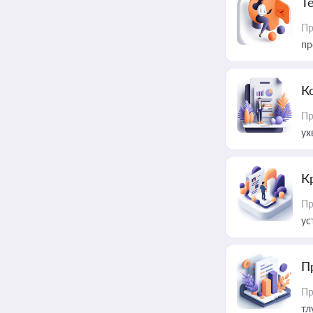
T
Пр
пр
К
Пр
ух
К
Пр
ус
П
Пр
тл