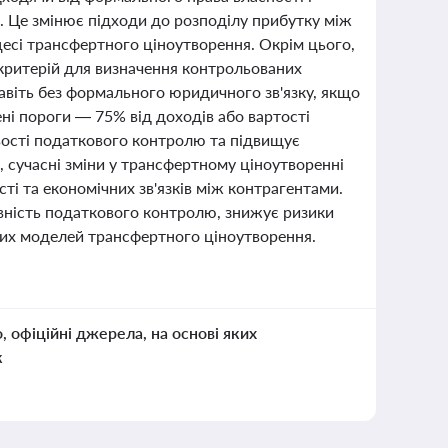
. Це змінює підходи до розподілу прибутку між
цесі трансфертного ціноутворення. Окрім цього,
й критерій для визначення контрольованих
навіть без формального юридичного зв'язку, якщо
ні пороги — 75% від доходів або вартості
вості податкового контролю та підвищує
 сучасні зміни у трансфертному ціноутворенні
ті та економічних зв'язків між контрагентами.
вність податкового контролю, знижує ризики
них моделей трансфертного ціноутворення.
о, офіційні джерела, на основі яких
к