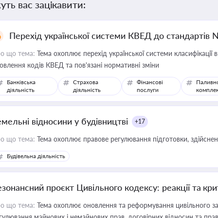
уть вас зацікавити:
Перехід української системи КВЕД до стандартів 
о що тема:
Тема охоплює перехід української системи класифікації в
овлення кодів КВЕД та пов'язані нормативні зміни
Банківська
Страхова
Фінансові
Паливн
діяльність
діяльність
послуги
компле
емельні відносини у будівництві
+17
о що тема:
Тема охоплює правове регулювання підготовки, здійсненн
Будівельна діяльність
езонансний проєкт Цивільного кодексу: реакції та кр
о що тема:
Тема охоплює оновлення та реформування цивільного за
гулювання майнових і немайнових прав, договірних відносин та прав