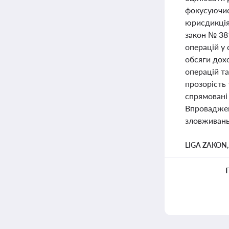
фокусуючис
юрисдикція
закон № 381
операцій у 
обсяги дох
операцій т
прозорість
спрямовані 
Впроваджен
зловживань
LIGA ZAKON