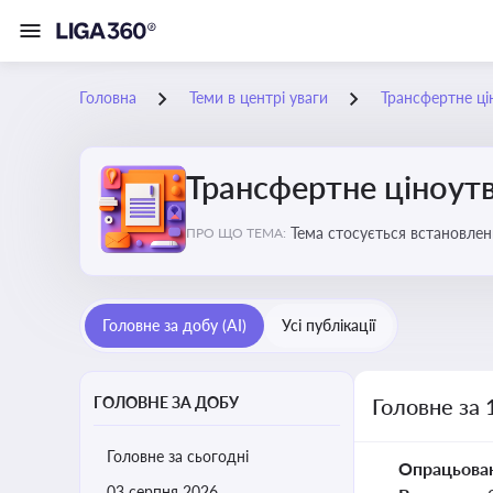
Головна
Теми в центрі уваги
Трансфертне ці
Трансфертне ціноут
Тема стосується встановлен
ПРО ЩО ТЕМА:
Головне за добу (AI)
Усі публікації
ГОЛОВНЕ ЗА ДОБУ
Головне за 
Головне за сьогодні
Опрацьова
03 серпня 2026