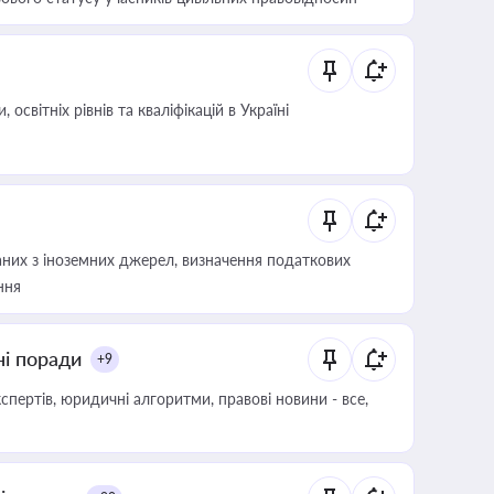
світніх рівнів та кваліфікацій в Україні
аних з іноземних джерел, визначення податкових
ння
ні поради
+9
пертів, юридичні алгоритми, правові новини - все,