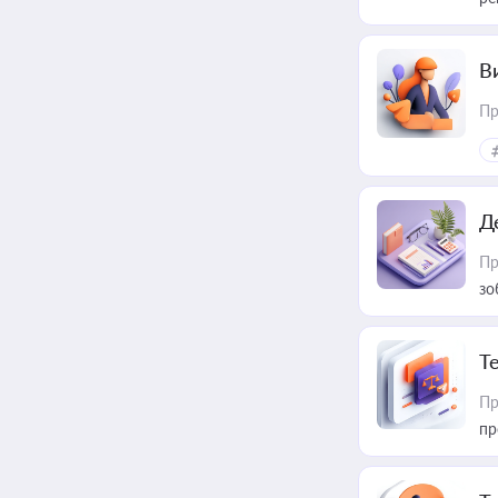
В
Пр
Д
Пр
зо
T
Пр
пр