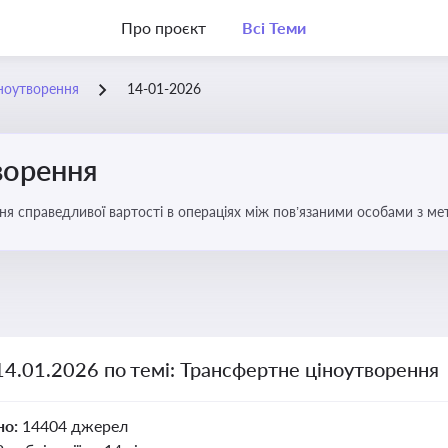
Про проєкт
Всі Теми
ноутворення
14-01-2026
ворення
ня справедливої вартості в операціях між пов’язаними особами з м
14.01.2026 по темі: Трансфертне ціноутворення
но:
14404 джерел