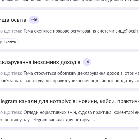
ища освіта
+46
о що тема:
Тема охоплює правове регулювання системи вищої освіти, о
Освіта
екларування іноземних доходів
+6
о що тема:
Тема стосується обов’язку декларування доходів, отрим
бов’язань та застосування правил уникнення подвійного оподаткува
elegram канали для нотаріусів: новини, кейси, практич
о що тема:
Огляди нормативних змін, судова практика, коментарі екс
о що пишуть у Telegram каналах для нотаріусів