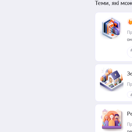
Теми, які мож
Пр
он
З
Пр
Р
Пр
ре