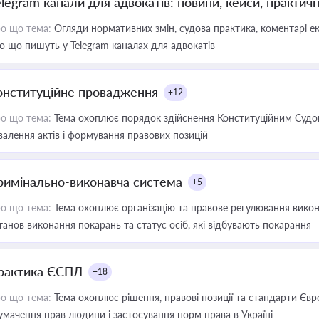
elegram канали для адвокатів: новини, кейси, практич
о що тема:
Огляди нормативних змін, судова практика, коментарі екс
о що пишуть у Telegram каналах для адвокатів
онституційне провадження
+12
о що тема:
Тема охоплює порядок здійснення Конституційним Судом
валення актів і формування правових позицій
римінально-виконавча система
+5
о що тема:
Тема охоплює організацію та правове регулювання викона
танов виконання покарань та статус осіб, які відбувають покарання
рактика ЄСПЛ
+18
о що тема:
Тема охоплює рішення, правові позиції та стандарти Євр
умачення прав людини і застосування норм права в Україні