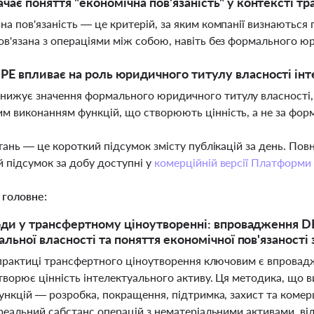
чає поняття "економічна пов'язаність" у контексті т
на пов'язаність — це критерій, за яким компанії визнаються 
ов'язана з операціями між собою, навіть без формального юр
E впливає на роль юридичного титулу власності інт
ижує значення формального юридичного титулу власності, 
м виконанням функцій, що створюють цінність, а не за фор
тань — це короткий підсумок змісту публікацій за день. По
 підсумок за добу доступні у
комерційній версії Платформи
 головне:
оди у трансфертному ціноутворенні: впровадження D
альної власності та поняття економічної пов'язаності
 практиці трансфертного ціноутворення ключовим є впровадж
ворює цінність інтелектуального активу. Ця методика, що в
ункцій — розробка, покращення, підтримка, захист та комерц
реальний сабстанс операцій з нематеріальними активами, від