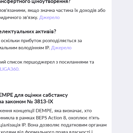
рансфертного ціноутворення?
пов'язаними, якщо значна частина їх доходів або
идичного зв'язку.
Джерело
електуальних активів?
оскільки прибуток розподіляється за
мальним володінням IP.
Джерело
вний список першоджерел з посиланнями та
 LIGA360.
EMPE для оцінки сабстансу
 за законом № 3813-IX
ення концепції DEMPE, яка визначає, хто
иникла в рамках BEPS Action 8, охоплює п'ять
іалізація IP. Вона дозволяє податковим органам
ходячи від формального права власності і