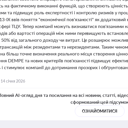
ь на фактичному виконанні функцій, що створюють цінність
ми та підвищує роль експертності і контролю ризиків у про
3-IX ввів поняття "економічної пов'язаності" як додаткови
сфері ТЦУ. Тепер компанії можуть визнаватися пов'язаними 
одів або вартості операцій між ними перевищують встановле
а 50% від загального доходу чи витрат. Це розширює можли
 трансакцій між резидентами та нерезидентами. Таким чином,
на більш точне визначення реального місця створення ціннос
ня DEMPE та нових критеріїв пов'язаності підвищує ефекти
 і стимулює компанії до дотримання прозорих і обґрунтова
,
14 січня 2026
Повний AI-огляд дня та посилання на всі новини, статті, віде
сформований цей підсумо
ОЗНАЙОМИТИСЯ