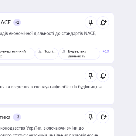
NACE
+2
идів економічної діяльності до стандартів NACE,
о-енергетичний
Торгівля
Будівельна
+10
кс
діяльність
я та введення в експлуатацію об’єктів будівництва
итика
+3
конодавства України, включаючи зміни до
ового статусу учасників цивільних правовідносин