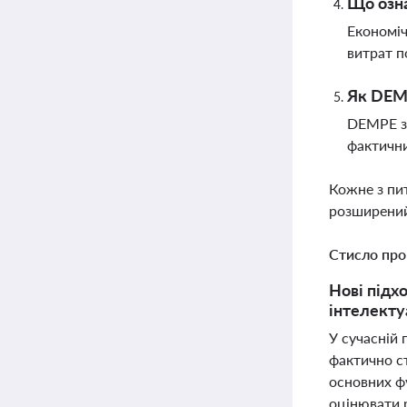
Що озна
Економіч
витрат п
Як DEMP
DEMPE зн
фактични
Кожне з пи
розширений
Стисло про
Нові підх
інтелекту
У сучасній
фактично ст
основних ф
оцінювати 