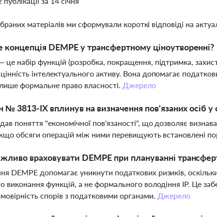
2 публікації за 14 січня
ібраних матеріалів ми сформували короткі відповіді на актуал
 концепція DEMPE у трансфертному ціноутворенні?
це набір функцій (розробка, покращення, підтримка, захист,
цінність інтелектуального активу. Вона допомагає податко
не лише формальне право власності.
Джерело
н № 3813-IX вплинув на визначення пов'язаних осіб у
дав поняття "економічної пов'язаності", що дозволяє визнав
 якщо обсяги операцій між ними перевищують встановлені по
жливо враховувати DEMPE при плануванні трансфер
ня DEMPE допомагає уникнути податкових ризиків, оскільки
о виконання функцій, а не формального володіння IP. Це за
мовірність спорів з податковими органами.
Джерело