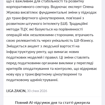
що є важливим для стабільності та розвитку
корпоративного сектору. Водночас експерт Олена
Жукова висвітлює фундаментальні зміни у підходах
до трансфертного ціноутворення, пов'язані з
розвитком штучного інтелекту (ШІ). Традиційні
методи ТЦУ, які базуються на порівнянності
операцій між незалежними сторонами, втрачають
свою релевантність через унікальність ШІ-бізнесу.
Зміщується акцент з людської вартості на
інфраструктурну ренту, що вимагає нових
податкових моделей і правил. Ці зміни ставлять
перед податковими органами виклики у перегляді
критеріїв оподаткування та контролю, що відкриває
нову еру у трансфертному ціноутворенні та
податковому адмініструванні.
LIGA ZAKON,
30 січня 2026
Повний AI-підсумок дня та статті-джерела