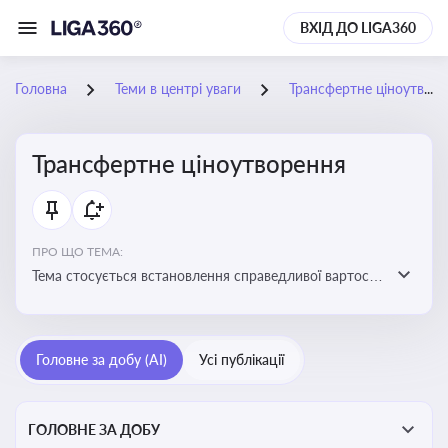
ВХІД ДО LIGA360
Головна
Теми в центрі уваги
Трансфертне ціноутворення
Трансфертне ціноутворення
ПРО ЩО ТЕМА:
Тема стосується встановлення справедливої вартості
в операціях між пов’язаними особами з метою
уникнення маніпуляцій оподаткуванням
Головне за добу (AI)
Усі публікації
ГОЛОВНЕ ЗА ДОБУ