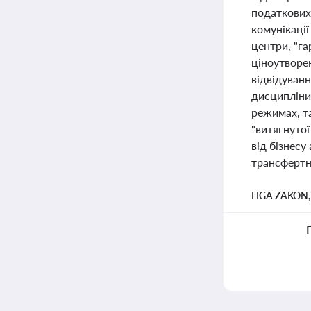
податкових
комунікації
центри, "га
ціноутворе
відвідуван
дисципліни
режимах, та
"витягнутої
від бізнесу
трансфертн
LIGA ZAKON