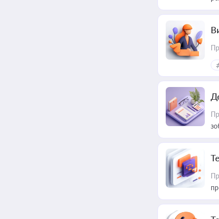
В
Пр
Д
Пр
зо
T
Пр
пр