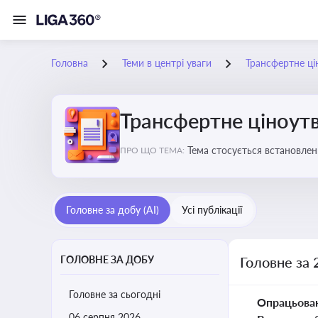
Головна
Теми в центрі уваги
Трансфертне ці
Трансфертне ціноут
Тема стосується встановлен
ПРО ЩО ТЕМА:
Головне за добу (AI)
Усі публікації
ГОЛОВНЕ ЗА ДОБУ
Головне за 
Головне за сьогодні
Опрацьова
06 серпня 2026