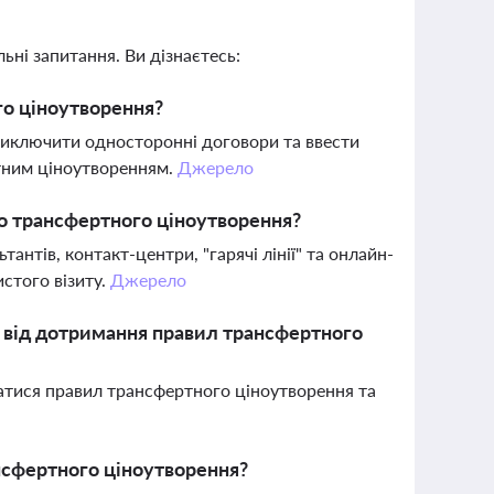
ьні запитання. Ви дізнаєтесь:
го ціноутворення?
 виключити односторонні договори та ввести
тним ціноутворенням.
Джерело
о трансфертного ціноутворення?
нтів, контакт-центри, "гарячі лінії" та онлайн-
истого візиту.
Джерело
і, від дотримання правил трансфертного
ватися правил трансфертного ціноутворення та
ансфертного ціноутворення?