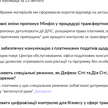
3 публікації за 23 лютого
ібраних матеріалів ми сформували короткі відповіді на актуал
овні зміни пропонує Мінфін у процедурі трансфертно
ропонує деталізувати дії ДПС, розширити права платників,
"критичних припущень" для кращого контролю за трансфер
забезпечує комунікацію з платниками податків щод
ристовує Центри обслуговування, офіси податкових консульта
 що дозволяє отримувати консультації та підтримку без особ
ьняють спеціальні режими, як Дефенс Сіті та Дія Сіт
орення?
ть платники у цих спеціальних режимах зобов’язані дотриму
 "витягнутої руки".
Джерело
еваги цифровізації контролю для бізнесу у сфері тр