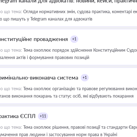
elegram канали для адвокатів: новини, кейси, практич
о що тема:
Огляди нормативних змін, судова практика, коментарі екс
о що пишуть у Telegram каналах для адвокатів
онституційне провадження
+1
о що тема:
Тема охоплює порядок здійснення Конституційним Судом
валення актів і формування правових позицій
римінально-виконавча система
+1
о що тема:
Тема охоплює організацію та правове регулювання викона
танов виконання покарань та статус осіб, які відбувають покарання
рактика ЄСПЛ
+11
о що тема:
Тема охоплює рішення, правові позиції та стандарти Євр
умачення прав людини і застосування норм права в Україні