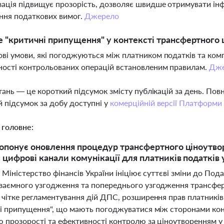
ація підвищує прозорість, дозволяє швидше отримувати ін
ння податкових вимог.
Джерело
 "критичні припущення" у контексті трансфертного 
ві умови, які погоджуються між платником податків та ко
ності контрольованих операцій встановленим правилам.
Дже
тань — це короткий підсумок змісту публікацій за день. По
 підсумок за добу доступні у
комерційній версії Платформи
 головне:
опонує оновлення процедур трансфертного ціноутво
цифрові канали комунікації для платників податків 
 Міністерство фінансів України ініціює суттєві зміни до По
заємного узгодження та попереднього узгодження трансферт
чітке регламентування дій ДПС, розширення прав платників 
ні припущення", що мають погоджуватися між сторонами ко
 прозорості та ефективності контролю за ціноутворенням у