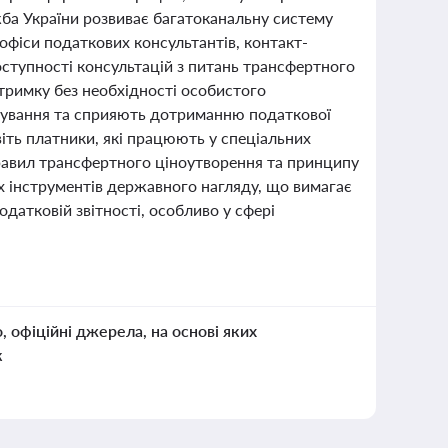
ба України розвиває багатоканальну систему
офіси податкових консультантів, контакт-
доступності консультацій з питань трансфертного
тримку без необхідності особистого
овування та сприяють дотриманню податкової
іть платники, які працюють у спеціальних
 правил трансфертного ціноутворення та принципу
их інструментів державного нагляду, що вимагає
одатковій звітності, особливо у сфері
о, офіційні джерела, на основі яких
к