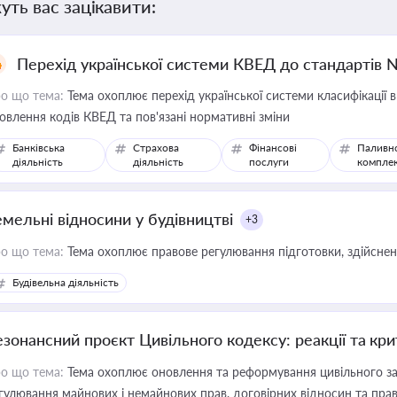
уть вас зацікавити:
Перехід української системи КВЕД до стандартів 
о що тема:
Тема охоплює перехід української системи класифікації в
овлення кодів КВЕД та пов'язані нормативні зміни
Банківська
Страхова
Фінансові
Паливн
діяльність
діяльність
послуги
компле
емельні відносини у будівництві
+3
о що тема:
Тема охоплює правове регулювання підготовки, здійсненн
Будівельна діяльність
езонансний проєкт Цивільного кодексу: реакції та кр
о що тема:
Тема охоплює оновлення та реформування цивільного за
гулювання майнових і немайнових прав, договірних відносин та прав