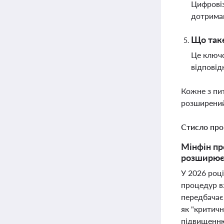
Цифровіз
дотрима
Що таке
Це ключо
відповід
Кожне з пи
розширений
Стисло про
Мінфін пр
розширює 
У 2026 році
процедур в
передбачає 
як "критич
підвищенню