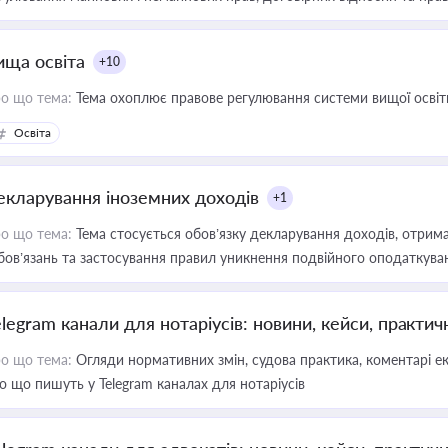
ища освіта
+10
о що тема:
Тема охоплює правове регулювання системи вищої освіти, о
Освіта
екларування іноземних доходів
+1
о що тема:
Тема стосується обов’язку декларування доходів, отрим
бов’язань та застосування правил уникнення подвійного оподаткува
elegram канали для нотаріусів: новини, кейси, практич
о що тема:
Огляди нормативних змін, судова практика, коментарі екс
о що пишуть у Telegram каналах для нотаріусів