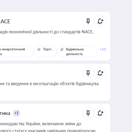
NACE
идів економічної діяльності до стандартів NACE,
о-енергетичний
Торгівля
Будівельна
+10
кс
діяльність
я та введення в експлуатацію об’єктів будівництва
итика
+1
конодавства України, включаючи зміни до
ового статусу учасників цивільних правовідносин