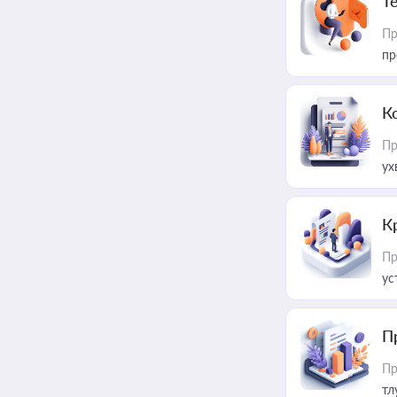
T
Пр
пр
К
Пр
ух
К
Пр
ус
П
Пр
тл