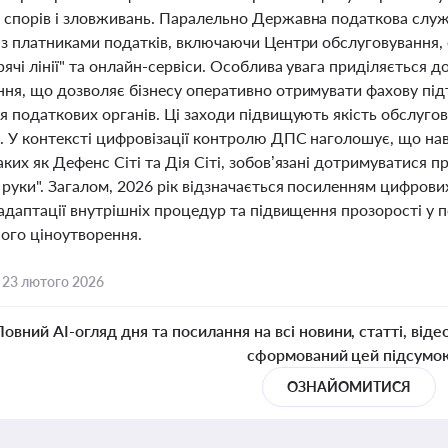
 спорів і зловживань. Паралельно Державна податкова служ
 з платниками податків, включаючи Центри обслуговування, 
рячі лінії" та онлайн-сервіси. Особлива увага приділяється 
ння, що дозволяє бізнесу оперативно отримувати фахову під
ня податкових органів. Ці заходи підвищують якість обслуг
. У контексті цифровізації контролю ДПС наголошує, що нав
ких як Дефенс Сіті та Дія Сіті, зобов’язані дотримуватися
 руки". Загалом, 2026 рік відзначається посиленням цифров
 адаптації внутрішніх процедур та підвищення прозорості у п
ого ціноутворення.
,
23 лютого 2026
Повний AI-огляд дня та посилання на всі новини, статті, віде
сформований цей підсумо
ОЗНАЙОМИТИСЯ