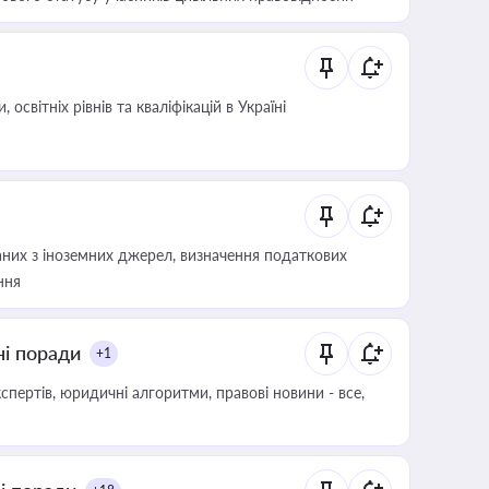
світніх рівнів та кваліфікацій в Україні
аних з іноземних джерел, визначення податкових
ння
ні поради
+1
пертів, юридичні алгоритми, правові новини - все,