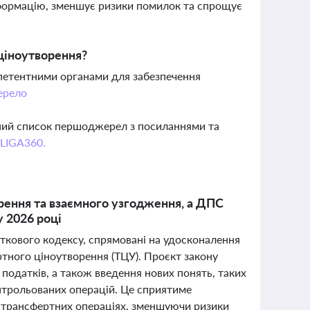
формацію, зменшує ризики помилок та спрощує
ціноутворення?
мпетентними органами для забезпечення
рело
вний список першоджерел з посиланнями та
 LIGA360.
рення та взаємного узгодження, а ДПС
у 2026 році
даткового кодексу, спрямовані на удосконалення
ного ціноутворення (ТЦУ). Проєкт закону
податків, а також введення нових понять, таких
нтрольованих операцій. Це сприятиме
 трансфертних операціях, зменшуючи ризики