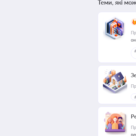
Теми, які мож
Пр
он
З
Пр
Р
Пр
ре