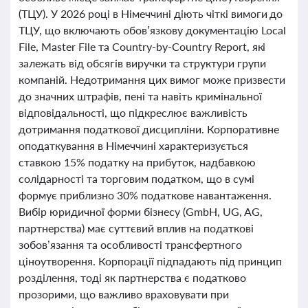
(ТЦУ). У 2026 році в Німеччині діють чіткі вимоги до
ТЦУ, що включають обов’язкову документацію Local
File, Master File та Country-by-Country Report, які
залежать від обсягів виручки та структури групи
компаній. Недотримання цих вимог може призвести
до значних штрафів, пені та навіть кримінальної
відповідальності, що підкреслює важливість
дотримання податкової дисципліни. Корпоративне
оподаткування в Німеччині характеризується
ставкою 15% податку на прибуток, надбавкою
солідарності та торговим податком, що в сумі
формує приблизно 30% податкове навантаження.
Вибір юридичної форми бізнесу (GmbH, UG, AG,
партнерства) має суттєвий вплив на податкові
зобов’язання та особливості трансфертного
ціноутворення. Корпорації підпадають під принцип
розділення, тоді як партнерства є податково
прозорими, що важливо враховувати при