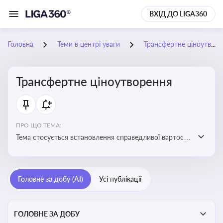
ВХІД ДО LIGA360
Головна
Теми в центрі уваги
Трансфертне ціноутворення
Трансфертне ціноутворення
ПРО ЩО ТЕМА:
Тема стосується встановлення справедливої вартості
в операціях між пов’язаними особами з метою
уникнення маніпуляцій оподаткуванням
Головне за добу (AI)
Усі публікації
ГОЛОВНЕ ЗА ДОБУ