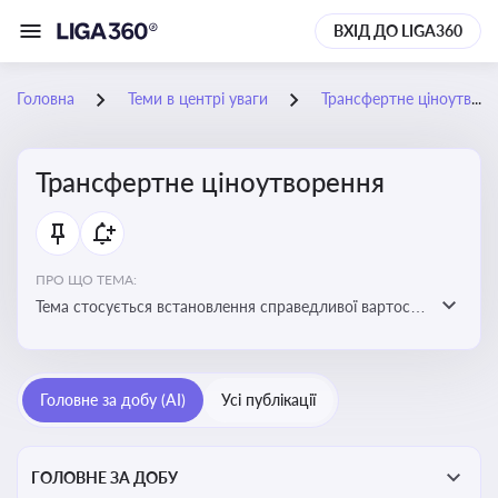
ВХІД ДО LIGA360
Головна
Теми в центрі уваги
Трансфертне ціноутворення
Трансфертне ціноутворення
ПРО ЩО ТЕМА:
Тема стосується встановлення справедливої вартості
в операціях між пов’язаними особами з метою
уникнення маніпуляцій оподаткуванням
Головне за добу (AI)
Усі публікації
ГОЛОВНЕ ЗА ДОБУ