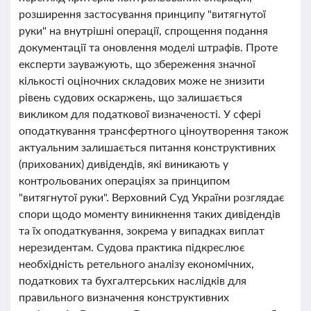
розширення застосування принципу "витягнутої
руки" на внутрішні операції, спрощення подання
документації та оновлення моделі штрафів. Проте
експерти зауважують, що збереження значної
кількості оціночних складових може не знизити
рівень судових оскаржень, що залишається
викликом для податкової визначеності. У сфері
оподаткування трансфертного ціноутворення також
актуальним залишається питання конструктивних
(прихованих) дивідендів, які виникають у
контрольованих операціях за принципом
"витягнутої руки". Верховний Суд України розглядає
спори щодо моменту виникнення таких дивідендів
та їх оподаткування, зокрема у випадках виплат
нерезидентам. Судова практика підкреслює
необхідність ретельного аналізу економічних,
податкових та бухгалтерських наслідків для
правильного визначення конструктивних