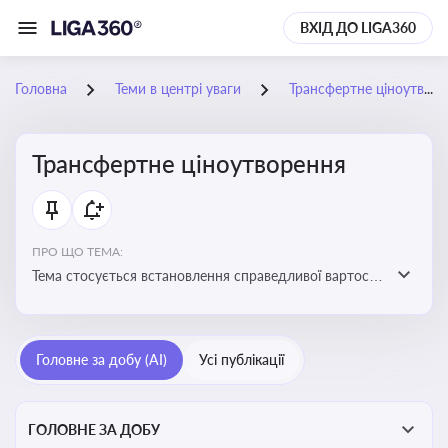
ВХІД ДО LIGA360
Головна
Теми в центрі уваги
Трансфертне ціноутворення
Трансфертне ціноутворення
ПРО ЩО ТЕМА:
Тема стосується встановлення справедливої вартості
в операціях між пов’язаними особами з метою
уникнення маніпуляцій оподаткуванням
Головне за добу (AI)
Усі публікації
ГОЛОВНЕ ЗА ДОБУ