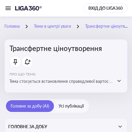
ВХІД ДО LIGA360
Головна
Теми в центрі уваги
Трансфертне ціноутворення
Трансфертне ціноутворення
ПРО ЩО ТЕМА:
Тема стосується встановлення справедливої вартості
в операціях між пов’язаними особами з метою
уникнення маніпуляцій оподаткуванням
Головне за добу (AI)
Усі публікації
ГОЛОВНЕ ЗА ДОБУ