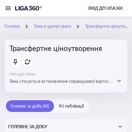
ВХІД ДО LIGA360
Головна
Теми в центрі уваги
Трансфертне ціноутворення
Трансфертне ціноутворення
ПРО ЩО ТЕМА:
Тема стосується встановлення справедливої вартості
в операціях між пов’язаними особами з метою
уникнення маніпуляцій оподаткуванням
Головне за добу (AI)
Усі публікації
ГОЛОВНЕ ЗА ДОБУ