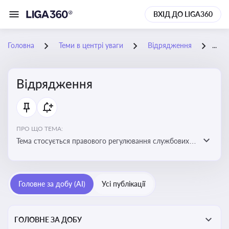
ВХІД ДО LIGA360
Головна
Теми в центрі уваги
Відрядження
06-
Відрядження
ПРО ЩО ТЕМА:
Тема стосується правового регулювання службових
відряджень, зокрема їх оформлення, витрат, звітності
та компенсацій
Головне за добу (AI)
Усі публікації
ГОЛОВНЕ ЗА ДОБУ