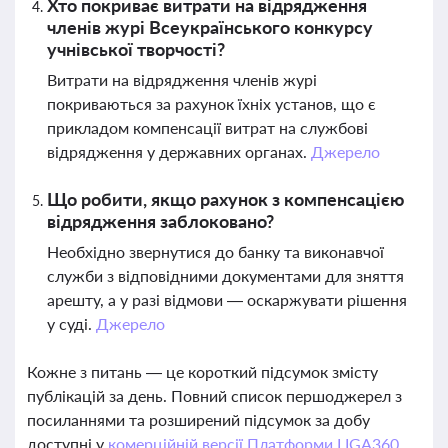
Хто покриває витрати на відрядження
членів журі Всеукраїнського конкурсу
учнівської творчості?
Витрати на відрядження членів журі
покриваються за рахунок їхніх установ, що є
прикладом компенсації витрат на службові
відрядження у державних органах.
Джерело
Що робити, якщо рахунок з компенсацією
відрядження заблоковано?
Необхідно звернутися до банку та виконавчої
служби з відповідними документами для зняття
арешту, а у разі відмови — оскаржувати рішення
у суді.
Джерело
Кожне з питань — це короткий підсумок змісту
публікацій за день. Повний список першоджерел з
посиланнями та розширений підсумок за добу
доступні у
комерційній версії Платформи LIGA360.