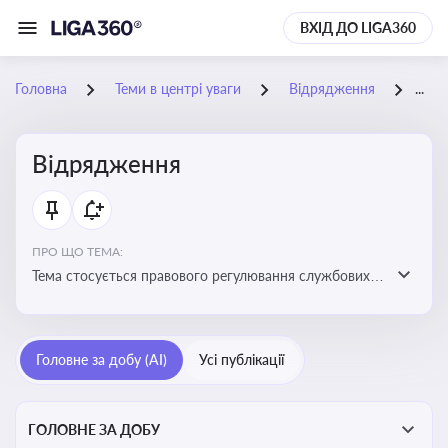
ВХІД ДО LIGA360
Головна
Теми в центрі уваги
Відрядження
17-
Відрядження
ПРО ЩО ТЕМА:
Тема стосується правового регулювання службових
відряджень, зокрема їх оформлення, витрат, звітності
та компенсацій
Головне за добу (AI)
Усі публікації
ГОЛОВНЕ ЗА ДОБУ