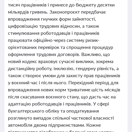
тисяч працівників і принесе до бюджету десятки
мільярдів гривень. Законопроєкт передбачає
впровадження гнучких форм зайнятості,
цифровізацію трудових відносин, а також
стимулювання роботодавців і працівників
працювати офіційно через систему ризик-
орієнтованих перевірок та спрощення процедур
оформлення трудових договорів. Важливо, що
новий кодекс враховує сучасні виклики, зокрема
дистанційну роботу, інклюзію, гендерну рівність, а
також створює умови для захисту прав працівників
у воєнний час і після нього. Перехідний період для
впровадження нових норм триватиме шість місяців
після скасування воєнного стану, що дасть час на
адаптацію роботодавців і працівників. У сфері
бухгалтерського обліку та оподаткування
розглянуто випадок спільної часткової власності
автомобіля двома підприємствами. Кожне
підприємство відображає у балансі свою частку