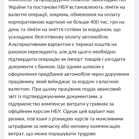
України та постанови НБУ встановлюють ліміти на
валютні операції, зокрема, обмеження на оплату
корпоративною карткою не більше 400 тис. грн на
день та ліміти на зняття готівки за кордоном, що
ускладнює безготівкову оплату автомобіля.
Альтернативним варіантом є переказ коштів на
рахунок нерезидента, але для цього необхідно
підтвердити операцію як імпорт товарів і узгодити
документи з банком. Ще одним шляхом є
оформлення придбання автомобіля через доручення
працівнику, який виїжджає за кордон з власною
валютою. При цьому працівник подає авансовий
звіт із підтверджуючими документами, а
підприємство компенсує витрати у гривнях за
офіційним курсом НБУ. Однак цей варіант має
ризики, пов’язані з різницею курсів та можливими
штрафами за невчасну або неповну компенсацію
витрат, що може порушувати трудове