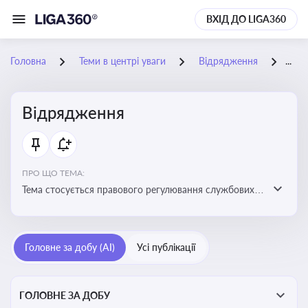
ВХІД ДО LIGA360
Головна
Теми в центрі уваги
Відрядження
30-
Відрядження
ПРО ЩО ТЕМА:
Тема стосується правового регулювання службових
відряджень, зокрема їх оформлення, витрат, звітності
та компенсацій
Головне за добу (AI)
Усі публікації
ГОЛОВНЕ ЗА ДОБУ