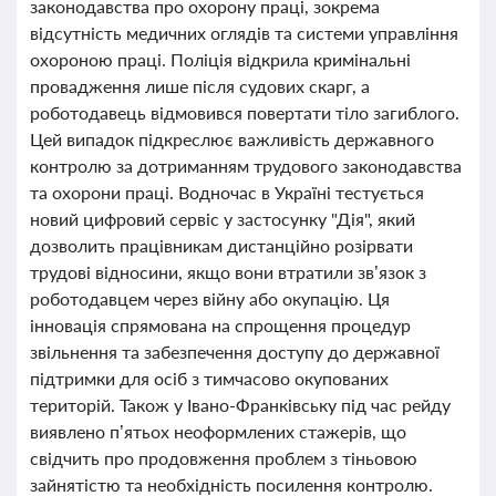
законодавства про охорону праці, зокрема
відсутність медичних оглядів та системи управління
охороною праці. Поліція відкрила кримінальні
провадження лише після судових скарг, а
роботодавець відмовився повертати тіло загиблого.
Цей випадок підкреслює важливість державного
контролю за дотриманням трудового законодавства
та охорони праці. Водночас в Україні тестується
новий цифровий сервіс у застосунку "Дія", який
дозволить працівникам дистанційно розірвати
трудові відносини, якщо вони втратили зв’язок з
роботодавцем через війну або окупацію. Ця
інновація спрямована на спрощення процедур
звільнення та забезпечення доступу до державної
підтримки для осіб з тимчасово окупованих
територій. Також у Івано-Франківську під час рейду
виявлено п’ятьох неоформлених стажерів, що
свідчить про продовження проблем з тіньовою
зайнятістю та необхідність посилення контролю.