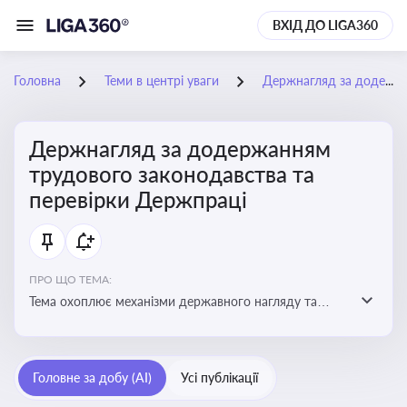
ВХІД ДО LIGA360
Головна
Теми в центрі уваги
Держнагляд за додержанням трудового законодавства та перевірки Держпраці
Держнагляд за додержанням
трудового законодавства та
перевірки Держпраці
ПРО ЩО ТЕМА:
Тема охоплює механізми державного нагляду та
контролю за дотриманням законодавства про працю
Головне за добу (AI)
Усі публікації