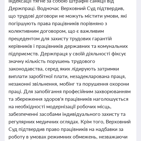
індексації тягне за собою штрафні санкції від
Держпраці. Водночас Верховний Суд підтвердив,
що трудові договори не можуть містити умови, які
погіршують права працівників порівняно з
колективним договором, що є важливим
прецедентом для захисту трудових гарантій
керівників і працівників державних та комунальних
підприємств. Держпраця у своїй діяльності фіксує
значну кількість порушень трудового
законодавства, серед яких лідирують затримки
виплати заробітної плати, незадекларована праця,
незаконні звільнення, мобінг та порушення охорони
праці. Для запобігання професійним захворюванням
та збереження здоров'я працівників наголошується
на необхідності модернізації робочих місць,
забезпеченні засобами індивідуального захисту та
регулярних медичних оглядах. Крім того, Верховний
Суд підтвердив право працівників на надбавки за
роботу в умовах режимних обмежень, незважаючи