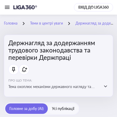
ВХІД ДО LIGA360
Головна
Теми в центрі уваги
Держнагляд за додержанням трудового законодавства та перевірки Держпраці
Держнагляд за додержанням
трудового законодавства та
перевірки Держпраці
ПРО ЩО ТЕМА:
Тема охоплює механізми державного нагляду та
контролю за дотриманням законодавства про працю
Головне за добу (AI)
Усі публікації