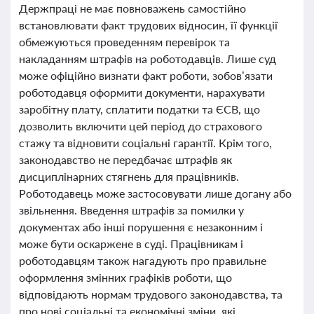
Держпраці не має повноважень самостійно
встановлювати факт трудових відносин, її функції
обмежуються проведенням перевірок та
накладанням штрафів на роботодавців. Лише суд
може офіційно визнати факт роботи, зобов’язати
роботодавця оформити документи, нарахувати
заробітну плату, сплатити податки та ЄСВ, що
дозволить включити цей період до страхового
стажу та відновити соціальні гарантії. Крім того,
законодавство не передбачає штрафів як
дисциплінарних стягнень для працівників.
Роботодавець може застосовувати лише догану або
звільнення. Введення штрафів за помилки у
документах або інші порушення є незаконним і
може бути оскаржене в суді. Працівникам і
роботодавцям також нагадують про правильне
оформлення змінних графіків роботи, що
відповідають нормам трудового законодавства, та
про нові соціальні та економічні зміни, які