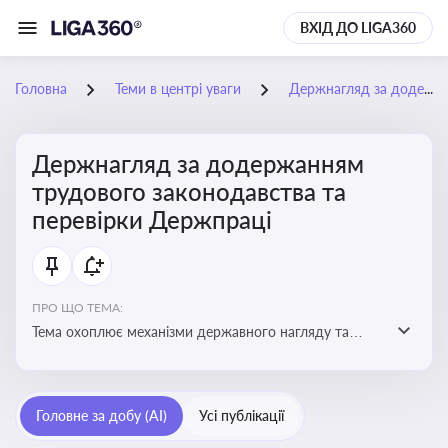
ВХІД ДО LIGA360
Головна
Теми в центрі уваги
Держнагляд за додержанням трудового законодавства та перевірки Держпраці
Держнагляд за додержанням
трудового законодавства та
перевірки Держпраці
ПРО ЩО ТЕМА:
Тема охоплює механізми державного нагляду та
контролю за дотриманням законодавства про працю
Головне за добу (AI)
Усі публікації