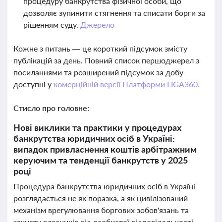
процедуру банкрутства фізичної особи, що
дозволяє зупинити стягнення та списати борги за
рішенням суду.
Джерело
Кожне з питань — це короткий підсумок змісту
публікацій за день. Повний список першоджерел з
посиланнями та розширений підсумок за добу
доступні у
комерційній версії Платформи LIGA360.
Стисло про головне:
Нові виклики та практики у процедурах
банкрутства юридичних осіб в Україні:
випадок привласнення коштів арбітражним
керуючим та тенденції банкрутств у 2025
році
Процедура банкрутства юридичних осіб в Україні
розглядається не як поразка, а як цивілізований
механізм врегулювання боргових зобов'язань та
захисту власників від особистої відповідальності.