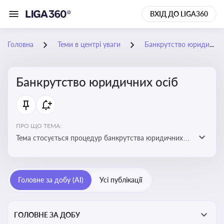
ВХІД ДО LIGA360
Головна
Теми в центрі уваги
Банкрутство юридичних осіб
Банкрутство юридичних осіб
ПРО ЩО ТЕМА:
Тема стосується процедур банкрутства юридичних
осіб, що включає етапи ліквідації, санації та
задоволення вимог кредиторів
Головне за добу (AI)
Усі публікації
ГОЛОВНЕ ЗА ДОБУ