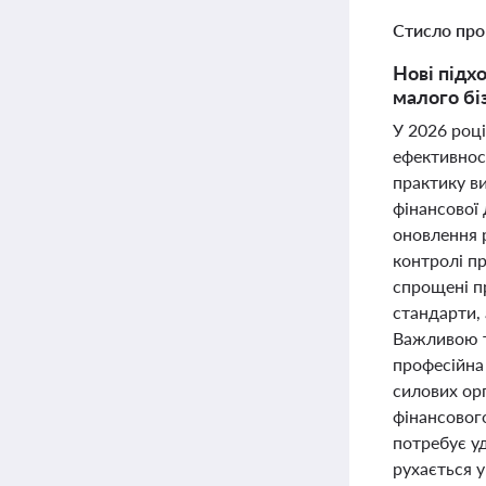
Стисло про
Нові підх
малого бі
У 2026 році
ефективнос
практику в
фінансової
оновлення р
контролі п
спрощені пр
стандарти,
Важливою т
професійна
силових ор
фінансовог
потребує уд
рухається у