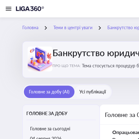
Головна
Теми в центрі уваги
Банкрутство ю
Банкрутство юридич
Тема стосується процедур б
ПРО ЩО ТЕМА:
Головне за добу (AI)
Усі публікації
ГОЛОВНЕ ЗА ДОБУ
Головне за 
Головне за сьогодні
Опрацьова
04 серпня 2026