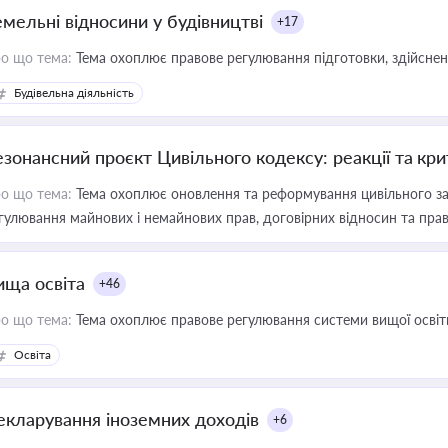
емельні відносини у будівництві
+17
о що тема:
Тема охоплює правове регулювання підготовки, здійсненн
Будівельна діяльність
езонансний проєкт Цивільного кодексу: реакції та кр
о що тема:
Тема охоплює оновлення та реформування цивільного за
гулювання майнових і немайнових прав, договірних відносин та прав
ища освіта
+46
о що тема:
Тема охоплює правове регулювання системи вищої освіти, о
Освіта
екларування іноземних доходів
+6