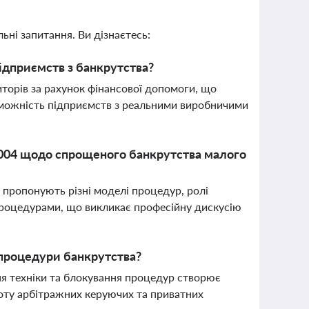
ьні запитання. Ви дізнаєтесь:
ідприємств з банкрутства?
торів за рахунок фінансової допомоги, що
оможність підприємств з реальними виробничими
5004 щодо спрощеного банкрутства малого
пропонують різні моделі процедур, ролі
процедурами, що викликає професійну дискусію
 процедури банкрутства?
ння техніки та блокування процедур створює
боту арбітражних керуючих та приватних