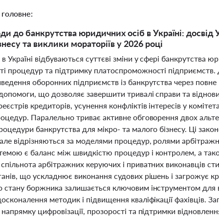
 головне:
оди до банкрутства юридичних осіб в Україні: досві
знесу та виклики мораторіїв у 2026 році
 в Україні відбуваються суттєві зміни у сфері банкрутства 
ті процедур та підтримку платоспроможності підприємств.
иведення оборонних підприємств із банкрутства через повне
 допомоги, що дозволяє завершити тривалі справи та відно
еєстрів кредиторів, усунення конфліктів інтересів у коміте
роцедур. Паралельно триває активне обговорення двох альте
оцедури банкрутства для мікро- та малого бізнесу. Ці зако
 але відрізняються за моделями процедур, ролями арбітражн
емою є баланс між швидкістю процедур і контролем, а так
 спільнота арбітражних керуючих і приватних виконавців ст
ганів, що ускладнює виконання судових рішень і загрожує кр
о стану боржника залишається ключовим інструментом для в
осконалення методик і підвищення кваліфікації фахівців. За
 напрямку цифровізації, прозорості та підтримки відновленн