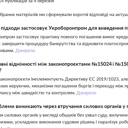
14 публікацій за 4 березня
ібраних матеріалів ми сформували короткі відповіді на актуал
і підходи застосовує Укроборонпром для виведення п
нпром застосовує практику повного погашення вимог креди
 завершити процедуру банкрутства та відновити платоспр
тивами.
Джерело
овні відмінності між законопроєктами №15024 і №1
?
аконопроєкти імплементують Директиву ЄС 2019/1023, але 
них керуючих, механізми погашення боргів і переходу між 
лансу між швидкістю та контролем.
Джерело
блеми виникають через втручання силових органів у
я силових органів у вигляді обшуків без ухвал суду, вилуче
ризики, ускладнює виконання судових рішень і паралізує ро