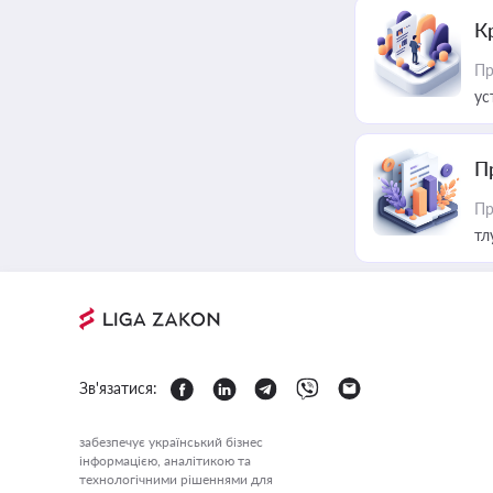
К
Пр
ус
П
Пр
тл
Зв'язатися:
забезпечує український бізнес
інформацією, аналітикою та
технологічними рішеннями для