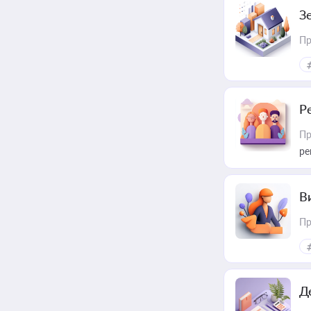
З
Пр
Р
Пр
ре
В
Пр
Д