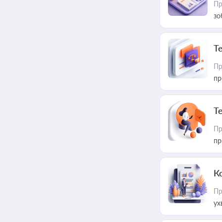
Пр
зо
T
Пр
пр
T
Пр
пр
К
Пр
ух