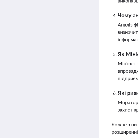
виконавц
Чому ан
Аналіз ф
визначит
інформац
Як Міні
Мін'юст 
впровадж
підприє
Які риз
Мораторі
захист к
Кожне з пи
розширений