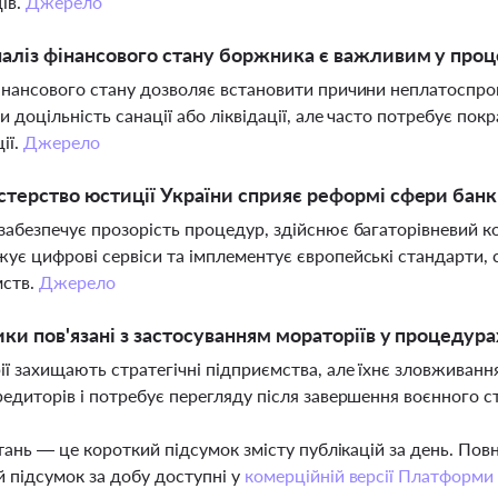
ів.
Джерело
аліз фінансового стану боржника є важливим у проц
інансового стану дозволяє встановити причини неплатоспр
и доцільність санації або ліквідації, але часто потребує по
ії.
Джерело
стерство юстиції України сприяє реформі сфери бан
забезпечує прозорість процедур, здійснює багаторівневий 
ує цифрові сервіси та імплементує європейські стандарти,
мств.
Джерело
ики пов'язані з застосуванням мораторіїв у процедур
ї захищають стратегічні підприємства, але їхнє зловживан
редиторів і потребує перегляду після завершення воєнного с
тань — це короткий підсумок змісту публікацій за день. По
 підсумок за добу доступні у
комерційній версії Платформи