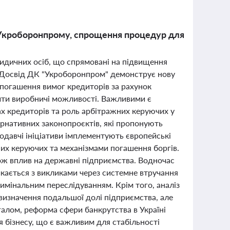
д Укроборонпрому, спрощення процедур для
юридичних осіб, що спрямовані на підвищення
 Досвід ДК "Укроборонпром" демонструє нову
 погашення вимог кредиторів за рахунок
вити виробничі можливості. Важливими є
тах кредиторів та роль арбітражних керуючих у
рнативних законопроєктів, які пропонують
нодавчі ініціативи імплементують європейські
их керуючих та механізмами погашення боргів.
ож вплив на державні підприємства. Водночас
икається з викликами через системне втручання
имінальним переслідуванням. Крім того, аналіз
изначення подальшої долі підприємства, але
галом, реформа сфери банкрутства в Україні
я бізнесу, що є важливим для стабільності