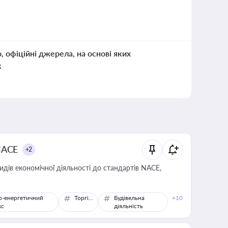
о, офіційні джерела, на основі яких
к
NACE
+2
идів економічної діяльності до стандартів NACE,
о-енергетичний
Торгівля
Будівельна
+10
кс
діяльність