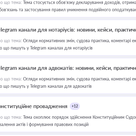
о що тема:
Тема стосується обов’язку декларування доходів, отрим
бов’язань та застосування правил уникнення подвійного оподаткува
elegram канали для нотаріусів: новини, кейси, практич
о що тема:
Огляди нормативних змін, судова практика, коментарі екс
о що пишуть у Telegram каналах для нотаріусів
elegram канали для адвокатів: новини, кейси, практич
о що тема:
Огляди нормативних змін, судова практика, коментарі екс
о що пишуть у Telegram каналах для адвокатів
онституційне провадження
+12
о що тема:
Тема охоплює порядок здійснення Конституційним Судом
валення актів і формування правових позицій