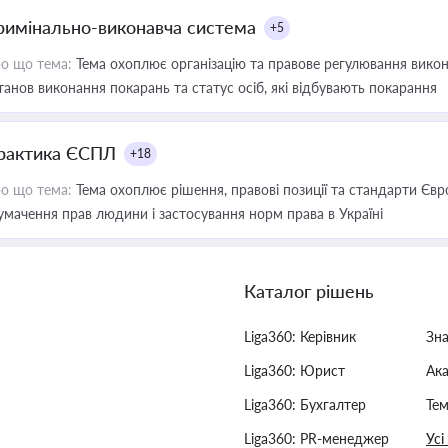
римінально-виконавча система
+5
о що тема:
Тема охоплює організацію та правове регулювання викона
танов виконання покарань та статус осіб, які відбувають покарання
рактика ЄСПЛ
+18
о що тема:
Тема охоплює рішення, правові позиції та стандарти Євр
умачення прав людини і застосування норм права в Україні
Каталог рішень
Liga360: Керівник
Зн
Liga360: Юрист
Ак
Liga360: Бухгалтер
Тем
Liga360: PR-менеджер
Усі