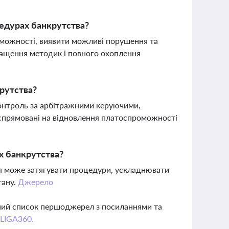
едурах банкрутства?
оможності, виявити можливі порушення та
кращення методик і повного охоплення
крутства?
контроль за арбітражними керуючими,
 спрямовані на відновлення платоспроможності
ах банкрутства?
ня може затягувати процедури, ускладнювати
тану.
Джерело
вний список першоджерел з посиланнями та
 LIGA360.