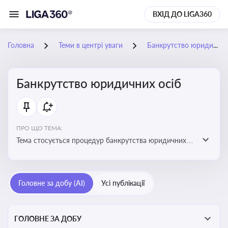
ВХІД ДО LIGA360
Головна
Теми в центрі уваги
Банкрутство юридичних осіб
Банкрутство юридичних осіб
ПРО ЩО ТЕМА:
Тема стосується процедур банкрутства юридичних
осіб, що включає етапи ліквідації, санації та
задоволення вимог кредиторів
Головне за добу (AI)
Усі публікації
ГОЛОВНЕ ЗА ДОБУ