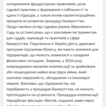
оспорювання фраудаторних правочинів, роль
судової практики у формуванні стабільності та
єдності підходів, а також вплив євроінтеграційних
процесів на розвиток процедур банкрутства.
Представлено огляд судових рішень Верховного
Суду за останні роки, що є важливим інструментом
для суддів, науковців та практиків у сфері
банкрутства. Паралельно в Україні діють державні
програми підтримки бізнесу, які мають значення для
підприємців, що можуть опинитися у складних
фінансових ситуаціях. Зокрема, у 2026 році
запроваджено механізм компенсації за зруйноване
або пошкоджене майно внаслідок війни, який
охоплює нерухомість, обладнання та інженерні
мережі. Важливо, що підприємства, які
перебувають у процедурі банкрутства, не можуть
претендувати на ці виплати. Процедура компенсації
передбачає фіксацію збитків, подання заяви через
офіційний портал та оцінку майна. Також