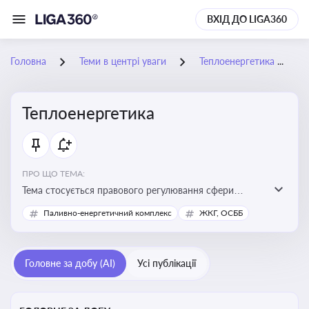
ВХІД ДО LIGA360
Головна
Теми в центрі уваги
Теплоенергетика
Теплоенергетика
ПРО ЩО ТЕМА:
Тема стосується правового регулювання сфери
теплопостачання в Україні, що є важливою для
Паливно-енергетичний комплекс
ЖКГ, ОСББ
енергетичної безпеки, економіки підприємств та
дотримання законодавчих вимог у сфері
комунальних послуг
Головне за добу (AI)
Усі публікації