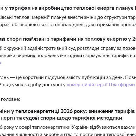
ни у тарифах на виробництво теплової енергії планує
івські теплові мережі" планує внести зміни до структури тар
наразі обговорюються та оприлюднені для отримання пропоз
ові спори пов’язані з тарифами на теплову енергію у 2
й окружний адміністративний суд розглядає справу за позо
авними окремих положень методики формування тарифів на 
о
тань — це короткий підсумок змісту публікацій за день. По
 підсумок за добу доступні у
комерційній версії Платформи
 головне:
міни у теплоенергетиці 2026 року: зниження тарифів
енергії та судові спори щодо тарифної методики
6 року у сфері теплоенергетики України відбуваються важли
зування діяльності з виробництва та постачання теплової ене