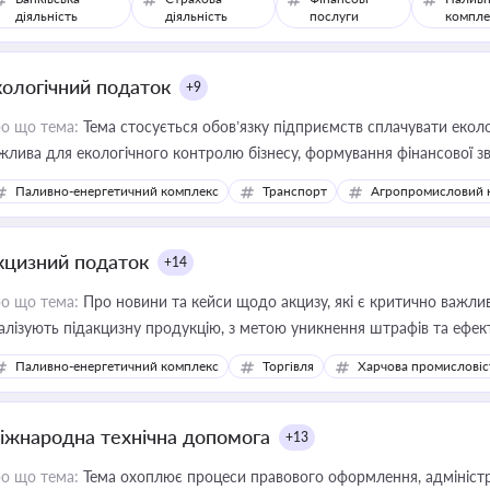
діяльність
діяльність
послуги
компле
кологічний податок
+9
о що тема:
Тема стосується обов’язку підприємств сплачувати еколо
жлива для екологічного контролю бізнесу, формування фінансової 
конодавства
Паливно-енергетичний комплекс
Транспорт
Агропромисловий 
кцизний податок
+14
о що тема:
Про новини та кейси щодо акцизу, які є критично важли
алізують підакцизну продукцію, з метою уникнення штрафів та ефек
Паливно-енергетичний комплекс
Торгівля
Харчова промисловіс
іжнародна технічна допомога
+13
о що тема:
Тема охоплює процеси правового оформлення, адміністр