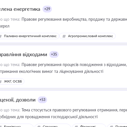
елена енергетика
+29
о що тема:
Правове регулювання виробництва, продажу та державної
ерел
Паливно-енергетичний комплекс
Агропромисловий комплекс
правління відходами
+35
о що тема:
Правове регулювання процесів поводження з відходами, 
тримання екологічних вимог та ліцензування діяльності
ЖКГ, ОСББ
цензії, дозволи
+53
о що тема:
Тема стосується правового регулювання отримання, пере
обхідних для провадження господарської діяльності
Банківська
Страхова
Фінансові
Паливн