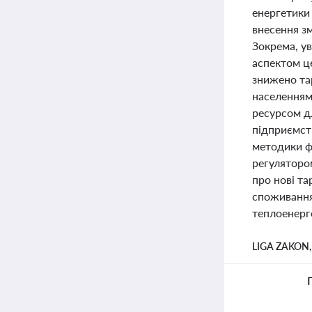
енергетики 
внесення з
Зокрема, у
аспектом це
знижено тар
населенням
ресурсом д
підприємст
методики ф
регулятором
про нові т
споживання
теплоенерг
LIGA ZAKON