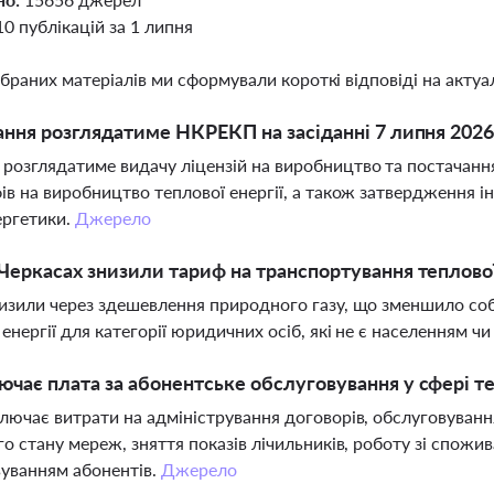
10 публікацій за 1 липня
ібраних матеріалів ми сформували короткі відповіді на актуал
ання розглядатиме НКРЕКП на засіданні 7 липня 2026
озглядатиме видачу ліцензій на виробництво та постачання е
ів на виробництво теплової енергії, а також затвердження 
ергетики.
Джерело
Черкасах знизили тариф на транспортування теплової
изили через здешевлення природного газу, що зменшило соб
 енергії для категорії юридичних осіб, які не є населенням
чає плата за абонентське обслуговування у сфері т
лючає витрати на адміністрування договорів, обслуговування
го стану мереж, зняття показів лічильників, роботу зі спожива
уванням абонентів.
Джерело