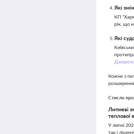
Які змі
КП "Харк
рік, що 
Які суд
Київськи
протипр
Джерел
Кожне з пи
розширений
Стисло про
Липневі з
теплової 
У липні 202
так і ліцен