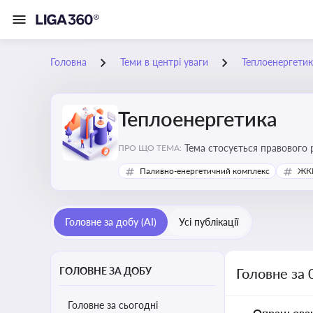
Головна
Теми в центрі уваги
Теплоенергетик
Теплоенергетика
Тема стосується правового 
ПРО ЩО ТЕМА:
дотримання законодавчих в
Паливно-енергетичний комплекс
ЖКГ
Головне за добу (AI)
Усі публікації
ГОЛОВНЕ ЗА ДОБУ
Головне за 
Головне за сьогодні
Опрацьова