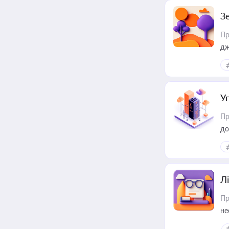
З
Пр
дж
У
Пр
до
Лі
Пр
не