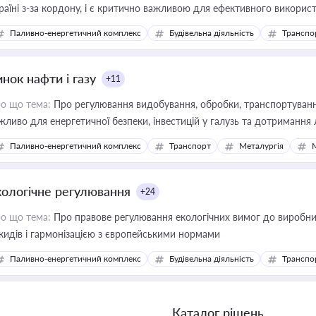
раїні з-за кордону, і є критично важливою для ефективного використ
фраструктурних проєктів
Паливно-енергетичний комплекс
Будівельна діяльність
Транспо
нок нафти і газу
+11
о що тема:
Про регулювання видобування, обробки, транспортування
жливо для енергетичної безпеки, інвестицій у галузь та дотримання 
Паливно-енергетичний комплекс
Транспорт
Металургія
кологічне регулювання
+24
о що тема:
Про правове регулювання екологічних вимог до виробни
кидів і гармонізацією з європейськими нормами
Паливно-енергетичний комплекс
Будівельна діяльність
Транспо
Каталог рішень