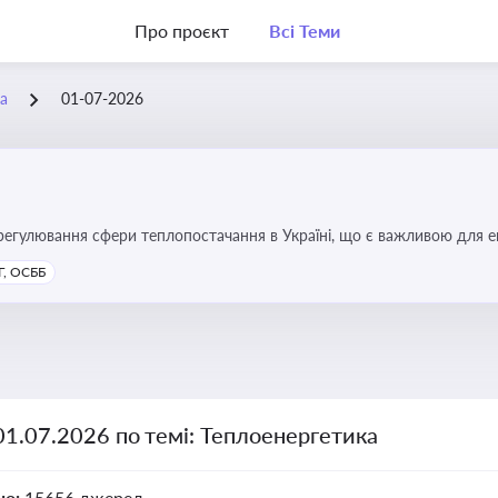
Про проєкт
Всі Теми
а
01-07-2026
регулювання сфери теплопостачання в Україні, що є важливою для е
имог у сфері комунальних послуг
, ОСББ
01.07.2026 по темі: Теплоенергетика
но:
15656 джерел