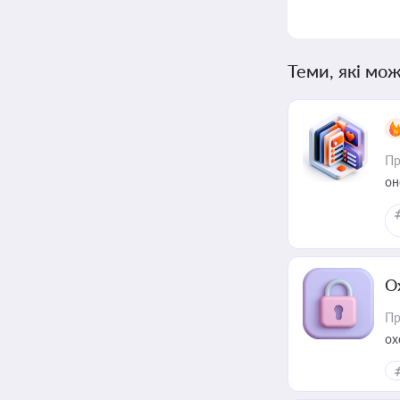
Теми, які мож
Пр
он
О
Пр
ох