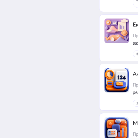
Е
Пр
ва
за
А
Пр
ре
М
Пр