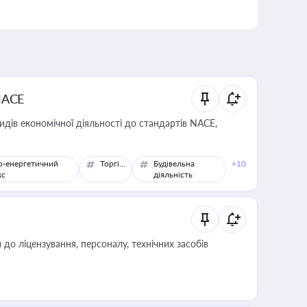
NACE
идів економічної діяльності до стандартів NACE,
о-енергетичний
Торгівля
Будівельна
+10
кс
діяльність
о ліцензування, персоналу, технічних засобів