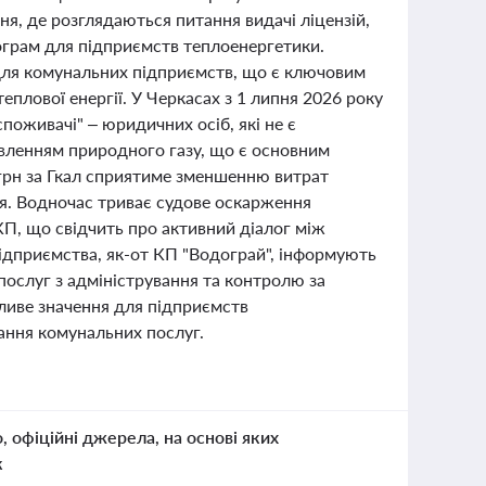
я, де розглядаються питання видачі ліцензій,
ограм для підприємств теплоенергетики.
 для комунальних підприємств, що є ключовим
плової енергії. У Черкасах з 1 липня 2026 року
споживачі" – юридичних осіб, які не є
вленням природного газу, що є основним
 грн за Гкал сприятиме зменшенню витрат
я. Водночас триває судове оскарження
П, що свідчить про активний діалог між
підприємства, як-от КП "Водограй", інформують
послуг з адміністрування та контролю за
жливе значення для підприємств
ання комунальних послуг.
о, офіційні джерела, на основі яких
к