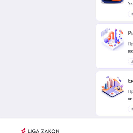
Ук
ін
Ри
Пр
ва
Е
Пр
ви