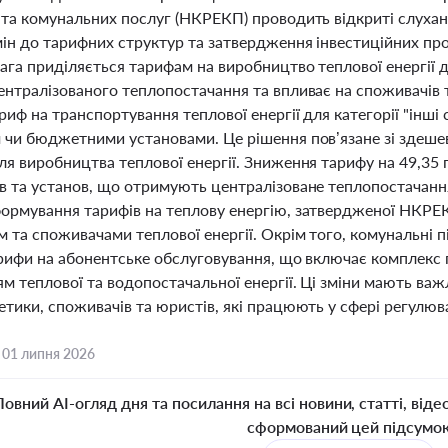
та комунальних послуг (НКРЕКП) проводить відкриті слуханн
мін до тарифних структур та затвердження інвестиційних пр
вага приділяється тарифам на виробництво теплової енергії
нтралізованого теплопостачання та впливає на споживачів те
иф на транспортування теплової енергії для категорії "інші 
 чи бюджетними установами. Це рішення пов’язане зі здеше
ля виробництва теплової енергії. Зниження тарифу на 49,35
в та установ, що отримують централізоване теплопостачанн
ормування тарифів на теплову енергію, затвердженої НКРЕК
 та споживачами теплової енергії. Окрім того, комунальні 
арифи на абонентське обслуговування, що включає комплекс 
м теплової та водопостачальної енергії. Ці зміни мають ва
етики, споживачів та юристів, які працюють у сфері регулюв
,
01 липня 2026
Повний AI-огляд дня та посилання на всі новини, статті, віде
сформований цей підсумо