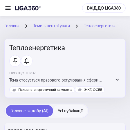
ВХІД ДО LIGA360
Головна
Теми в центрі уваги
Теплоенергетика
Теплоенергетика
ПРО ЩО ТЕМА:
Тема стосується правового регулювання сфери
теплопостачання в Україні, що є важливою для
Паливно-енергетичний комплекс
ЖКГ, ОСББ
енергетичної безпеки, економіки підприємств та
дотримання законодавчих вимог у сфері
комунальних послуг
Головне за добу (AI)
Усі публікації