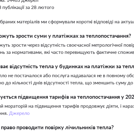
3 публікації за 28 лютого
ібраних матеріалів ми сформували короткі відповіді на актуал
жуть зрости суми у платіжках за теплопостачання?
уть зрости через відсутність своєчасної метрологічної пові
нь за нормативами, які часто перевищують фактичне спожи
ває відсутність тепла у будинках на платіжки за теп
ло не постачалося або послуга надавалася не в повному обся
но до кількості днів відсутності тепла, що зменшить суму до
ується підвищення тарифів на теплопостачання у 202
ий мораторій на підвищення тарифів продовжує діяти, і нараз
ння.
Джерело
 право проводити повірку лічильників тепла?