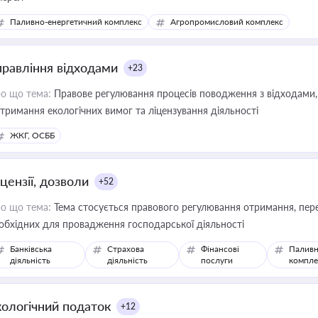
Паливно-енергетичний комплекс
Агропромисловий комплекс
правління відходами
+23
о що тема:
Правове регулювання процесів поводження з відходами, 
тримання екологічних вимог та ліцензування діяльності
ЖКГ, ОСББ
цензії, дозволи
+52
о що тема:
Тема стосується правового регулювання отримання, пере
обхідних для провадження господарської діяльності
Банківська
Страхова
Фінансові
Паливн
діяльність
діяльність
послуги
компле
кологічний податок
+12