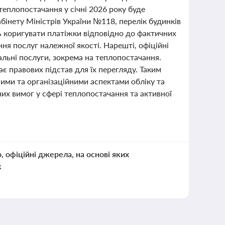
 теплопостачання у січні 2026 року буде
бінету Міністрів України №118, перелік будинків
ь коригувати платіжки відповідно до фактичних
ня послуг належної якості. Нарешті, офіційні
льні послуги, зокрема на теплопостачання.
є правових підстав для їх перегляду. Таким
чними та організаційними аспектами обліку та
их вимог у сфері теплопостачання та активної
о, офіційні джерела, на основі яких
к