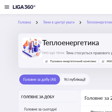
Головна
Теми в центрі уваги
Теплоенергетик
Теплоенергетика
Тема стосується правового 
ПРО ЩО ТЕМА:
дотримання законодавчих в
Паливно-енергетичний комплекс
ЖКГ
Головне за добу (AI)
Усі публікації
ГОЛОВНЕ ЗА ДОБУ
Головне за 
Головне за сьогодні
Опрацьова