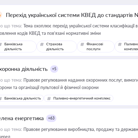
Перехід української системи КВЕД до стандартів 
о що тема:
Тема охоплює перехід української системи класифікації в
овлення кодів КВЕД та пов'язані нормативні зміни
Банківська
Страхова
Фінансові
Паливн
діяльність
діяльність
послуги
компле
хоронна діяльність
+5
о що тема:
Правове регулювання надання охоронних послуг, вимоги д
орони та організації пультової й фізичної охорони
Банківська діяльність
Паливно-енергетичний комплекс
елена енергетика
+63
о що тема:
Правове регулювання виробництва, продажу та державної
ерел