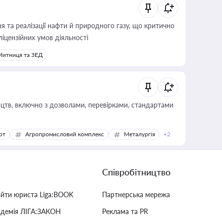
 та реалізації нафти й природного газу, що критично
ліцензійних умов діяльності
Митниця та ЗЕД
цтв, включно з дозволами, перевірками, стандартами
рт
Агропромисловий комплекс
Металургія
+2
Співробітництво
айти юриста Liga:BOOK
Партнерська мережа
адемія ЛІГА:ЗАКОН
Реклама та PR