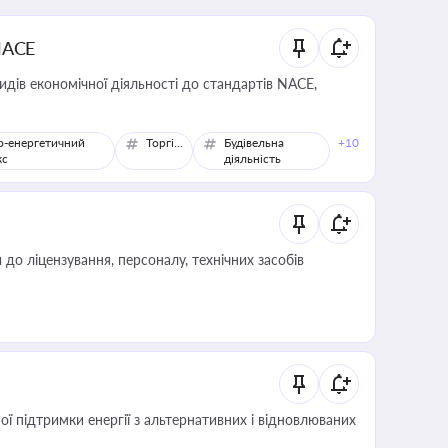
NACE
идів економічної діяльності до стандартів NACE,
о-енергетичний
Торгівля
Будівельна
+10
кс
діяльність
о ліцензування, персоналу, технічних засобів
 підтримки енергії з альтернативних і відновлюваних