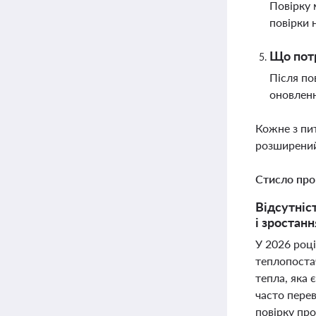
Повірку 
повірки 
Що потр
Після по
оновленн
Кожне з пи
розширений
Стисло про
Відсутніс
і зростанн
У 2026 році
теплопостач
тепла, яка 
часто пере
повірку про