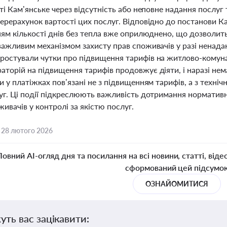
сті Кам’янське через відсутність або неповне надання послуг
ерерахунок вартості цих послуг. Відповідно до постанови Ка
нням кількості днів без тепла вже оприлюднено, що дозволит
важливим механізмом захисту прав споживачів у разі ненадан
ростували чутки про підвищення тарифів на житлово-комуна
торій на підвищення тарифів продовжує діяти, і наразі нема
и у платіжках пов’язані не з підвищенням тарифів, а з техні
луг. Ці події підкреслюють важливість дотримання нормативн
живачів у контролі за якістю послуг.
,
28 лютого 2026
Повний AI-огляд дня та посилання на всі новини, статті, віде
сформований цей підсумо
ОЗНАЙОМИТИСЯ
уть вас зацікавити: