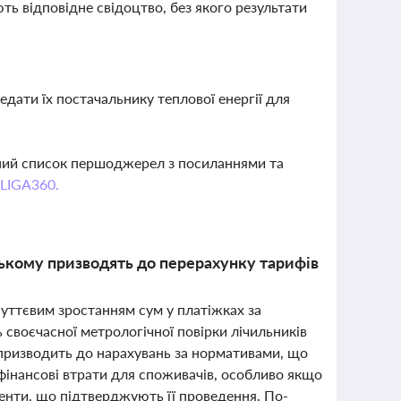
ть відповідне свідоцтво, без якого результати
дати їх постачальнику теплової енергії для
вний список першоджерел з посиланнями та
 LIGA360.
нському призводять до перерахунку тарифів
 суттєвим зростанням сум у платіжках за
 своєчасної метрологічної повірки лічильників
, призводить до нарахувань за нормативами, що
інансові втрати для споживачів, особливо якщо
менти, що підтверджують її проведення. По-