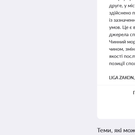
друге, у мі
здійснено п
із зазначе
умов. Це є 
джерела сп
Чинний мора
чином, змін
якості пос
позиції спо
LIGA ZAKON
Теми, які мож