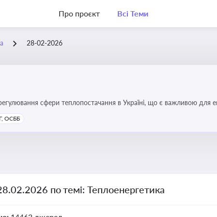
Про проєкт
Всі Теми
а
28-02-2026
регулювання сфери теплопостачання в Україні, що є важливою для е
имог у сфері комунальних послуг
, ОСББ
28.02.2026 по темі: Теплоенергетика
но:
14463 джерел