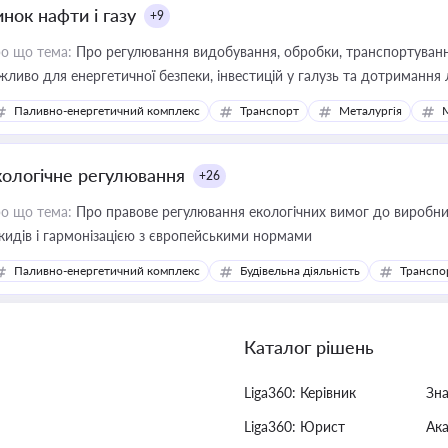
нок нафти і газу
+9
о що тема:
Про регулювання видобування, обробки, транспортування
жливо для енергетичної безпеки, інвестицій у галузь та дотримання 
Паливно-енергетичний комплекс
Транспорт
Металургія
кологічне регулювання
+26
о що тема:
Про правове регулювання екологічних вимог до виробни
кидів і гармонізацією з європейськими нормами
Паливно-енергетичний комплекс
Будівельна діяльність
Транспо
Каталог рішень
Liga360: Керівник
Зн
Liga360: Юрист
Ак