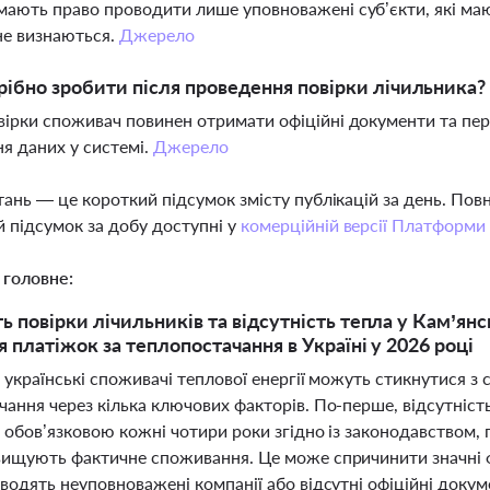
мають право проводити лише уповноважені суб’єкти, які маю
не визнаються.
Джерело
ібно зробити після проведення повірки лічильника?
вірки споживач повинен отримати офіційні документи та пере
я даних у системі.
Джерело
тань — це короткий підсумок змісту публікацій за день. По
 підсумок за добу доступні у
комерційній версії Платформи
 головне:
ть повірки лічильників та відсутність тепла у Кам’я
я платіжок за теплопостачання в Україні у 2026 році
 українські споживачі теплової енергії можуть стикнутися з
ання через кілька ключових факторів. По-перше, відсутність
є обов’язковою кожні чотири роки згідно із законодавством
вищують фактичне споживання. Це може спричинити значні ф
водять неуповноважені компанії або відсутні офіційні доку