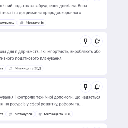
гічний податок за забруднення довкілля. Вона
звітності та дотримання природоохоронного
комплекс
Металургія
вим для підприємств, які імпортують, виробляють або
тивного податкового планування.
ть
Митниця та ЗЕД
ування і контролю технічної допомоги, що надається
ання ресурсів у сфері розвитку, реформ та
рт
Металургія
Митниця та ЗЕД