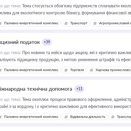
о що тема:
Тема стосується обов’язку підприємств сплачувати еколо
жлива для екологічного контролю бізнесу, формування фінансової 
конодавства
Паливно-енергетичний комплекс
Транспорт
Агропромисловий 
кцизний податок
+39
о що тема:
Про новини та кейси щодо акцизу, які є критично важли
алізують підакцизну продукцію, з метою уникнення штрафів та ефек
Паливно-енергетичний комплекс
Торгівля
Харчова промисловіс
іжнародна технічна допомога
+11
о що тема:
Тема охоплює процеси правового оформлення, адміністр
раїні з-за кордону, і є критично важливою для ефективного використ
фраструктурних проєктів
Паливно-енергетичний комплекс
Будівельна діяльність
Транспо