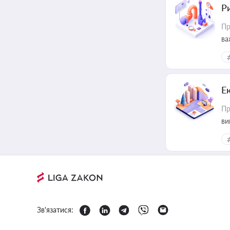
Ри
Пр
ва
Е
Пр
ви
Зв'язатися: