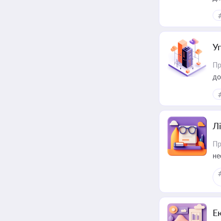
У
Пр
до
Лі
Пр
не
Е