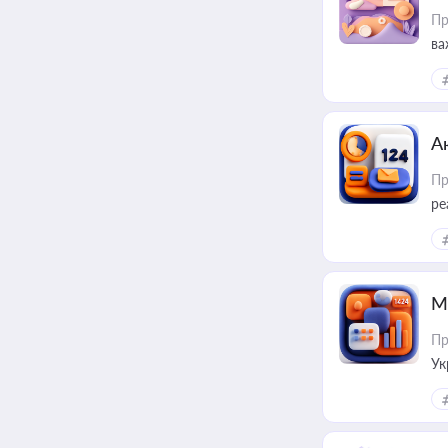
Пр
ва
за
А
Пр
ре
М
Пр
Ук
ін