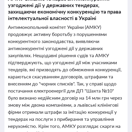
узгоджені дії у державних тендерах,
захищаючи економічну конкуренцію та права
інтелектуальної власності в Україні
Антимонопольний комітет України (АМКУ)
продовжує активну боротьбу з порушеннями
конкурентного законодавства, виявляючи
антиконкурентні узгоджені дії у державних
закупівлях. Нещодавні рішення судів та АМКУ
підтверджують, що узгоджені дії між учасниками
тендерів, які призводять до обмеження конкуренції,
караються скасуванням договорів, штрафами та
внесенням до "чорних списків". Так, у справі щодо
постачання електроенергії для ДП "Шахта №10"
було визнано недійсним договір на 14 млн грн через
змову між двома компаніями, а львівські клінінгові
фірми отримали штрафи за імітацію конкуренції у
тендерах на послуги з прибирання та управління
нерухомістю. Крім того, АМКУ розглядає скарги на