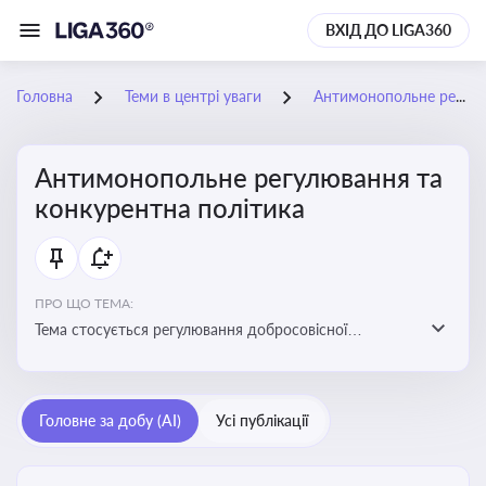
ВХІД ДО LIGA360
Головна
Теми в центрі уваги
Антимонопольне регулювання та конкурентна політика
Антимонопольне регулювання та
конкурентна політика
ПРО ЩО ТЕМА:
Тема стосується регулювання добросовісної
конкуренції між учасниками ринку, запобігання
зловживанню монопольним становищем і
забезпечення рівних умов для суб’єктів
Головне за добу (AI)
Усі публікації
господарювання