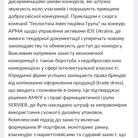
дискримінаційні умови конкурсів, які штучно
звужують коло учасників і порушують принципи
добросовісної конкуренції. Прикладом є скарга
компанії "Геологічна Інвестиційна Група" на конкурс
АРМА щодо управління активами IDS Ukraine, де
вимоги тендерної документації суперечать новому
законодавству та обмежують доступ до конкурсу.
Важливим напрямом захисту економічної
конкуренції є також боротьба з недобросовісною
конкуренцією у сфері інтелектуальної власності.
Юридичні фірми успішно захищають права брендів
від копіювання оформлення продукції (trade dress),
що вводить споживачів в оману. Це підтверджує
рішення АМКУ у справі фармацевтичної групи
SERVIER, де було накладено штраф за неправомірне
використання схожого дизайну упаковок.
Комплексний підхід до захисту включає
формування IP-портфеля, моніторинг ринку,
взаємодію з маркетплейсами та судовий захист, що