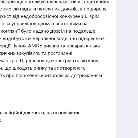
нформації про лікувальні властивості дієтичних
не змогли надати належних доказів, а поширена
хист від недобросовісної конкуренції. Крім
рн за управління двома санаторіями на
 компанії було надано дозвіл на подальше
ий видобуток мінеральної води, що підкреслює
нції. Також АМКУ виявив та покарав кілька
едичних закупівлях та постачанні
 млн грн. Ці рішення демонструють активну
ми, що шкодять ринку та спотворюють
чать про посилення контролю за дотриманням
.
о, офіційні джерела, на основі яких
к