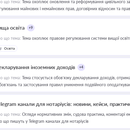
о що тема:
Тема охоплює оновлення та реформування цивільного за
гулювання майнових і немайнових прав, договірних відносин та прав
ища освіта
+9
о що тема:
Тема охоплює правове регулювання системи вищої освіти, о
Освіта
екларування іноземних доходів
+4
о що тема:
Тема стосується обов’язку декларування доходів, отрим
бов’язань та застосування правил уникнення подвійного оподаткува
elegram канали для нотаріусів: новини, кейси, практич
о що тема:
Огляди нормативних змін, судова практика, коментарі екс
о що пишуть у Telegram каналах для нотаріусів