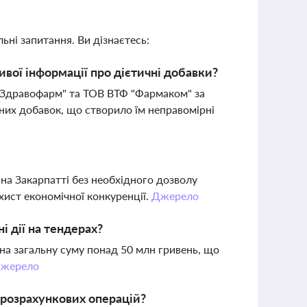
ьні запитання. Ви дізнаєтесь:
вої інформації про дієтичні добавки?
дравофарм" та ТОВ ВТФ "Фармаком" за
чних добавок, що створило їм неправомірні
а Закарпатті без необхідного дозволу
ист економічної конкуренції.
Джерело
 дії на тендерах?
на загальну суму понад 50 млн гривень, що
жерело
 розрахункових операцій?