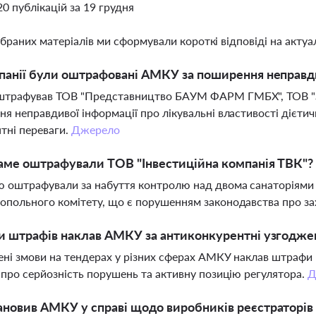
20 публікацій за 19 грудня
ібраних матеріалів ми сформували короткі відповіді на актуал
панії були оштрафовані АМКУ за поширення неправди
трафував ТОВ "Представництво БАУМ ФАРМ ГМБХ", ТОВ "З
я неправдивої інформації про лікувальні властивості дієти
тні переваги.
Джерело
аме оштрафували ТОВ "Інвестиційна компанія ТВК"?
 оштрафували за набуття контролю над двома санаторіями н
польного комітету, що є порушенням законодавства про зах
и штрафів наклав АМКУ за антиконкурентні узгоджені
ені змови на тендерах у різних сферах АМКУ наклав штрафи 
 про серйозність порушень та активну позицію регулятора.
Д
новив АМКУ у справі щодо виробників реєстраторів