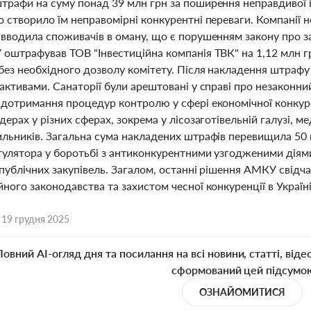
трафи на суму понад 39 млн грн за поширення неправдивої і
 створило їм неправомірні конкурентні переваги. Компанії 
вводила споживачів в оману, що є порушенням закону про за
 оштрафував ТОВ "Інвестиційна компанія ТВК" на 1,12 млн г
без необхідного дозволу комітету. Після накладення штрафу
активами. Санаторії були арештовані у справі про незаконн
 дотримання процедур контролю у сфері економічної конкуре
дерах у різних сферах, зокрема у лісозаготівельній галузі, м
ильників. Загальна сума накладених штрафів перевищила 50
гулятора у боротьбі з антиконкурентними узгодженими дія
 публічних закупівель. Загалом, останні рішення АМКУ свід
ного законодавства та захистом чесної конкуренції в Україні
,
19 грудня 2025
Повний AI-огляд дня та посилання на всі новини, статті, віде
сформований цей підсумо
ОЗНАЙОМИТИСЯ