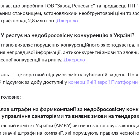
нав, що виробник ТОВ "Завод Ренесанс" та продавець ПП "К
ним становищем, встановлюючи необґрунтовані ціни та заст
траф понад 2,8 млн грн.
Джерело
 реагує на недобросовісну конкуренцію в Україні?
ивно виявляє порушення конкуренційного законодавства, н
я неправдивої інформації, антиконкурентні змови та злов
чесної конкуренції на ринку.
Джерело
тань — це короткий підсумок змісту публікацій за день. По
 підсумок за добу доступні у
комерційній версії Платформи
 головне:
ав штрафи на фармкомпанії за недобросовісну конк
 управління санаторіями та виявив змови на тендерах
льний комітет України (АМКУ) активно застосовує законодав
значні штрафи на компанії, які порушують правила чесної к