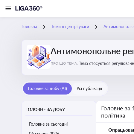
Головна
Теми в центрі уваги
Антимонопольне
Антимонопольне рег
Тема стосується регулюван
ПРО ЩО ТЕМА:
Головне за добу (AI)
Усі публікації
Головне за 
ГОЛОВНЕ ЗА ДОБУ
політика
Головне за сьогодні
Опрацьова
06 серпня 2026