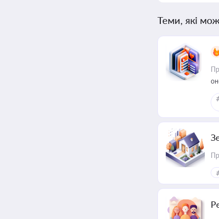
Теми, які мож
Пр
он
З
Пр
Р