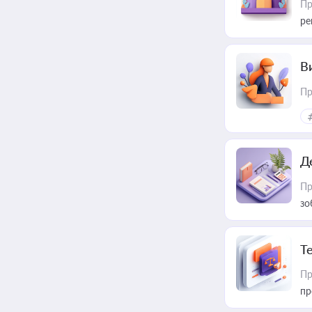
Пр
ре
В
Пр
Д
Пр
зо
T
Пр
пр