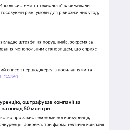
асові системи та технології" зловживали
осовуючи різні умови для рівнозначних угод, і
акладає штрафи на порушників, зокрема за
живання монопольним становищем, що сприяє
вний список першоджерел з посиланнями та
 LIGA360.
уренцію, оштрафував компанії за
 на понад 50 млн грн
ство про захист економічної конкуренції,
онкуренції. Зокрема, три фармацевтичні компанії