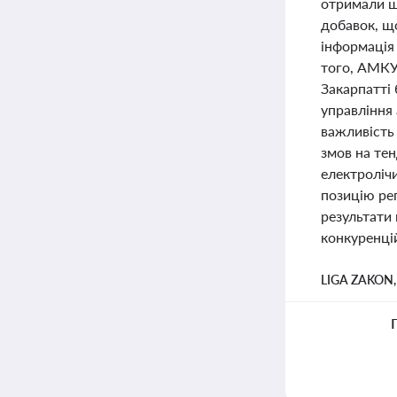
отримали ш
добавок, що
інформація 
того, АМКУ
Закарпатті 
управління 
важливість
змов на тен
електроліч
позицію ре
результати
конкуренцій
LIGA ZAKON