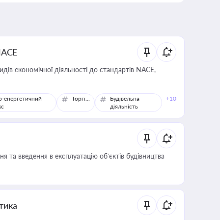
NACE
идів економічної діяльності до стандартів NACE,
о-енергетичний
Торгівля
Будівельна
+10
кс
діяльність
я та введення в експлуатацію об’єктів будівництва
итика