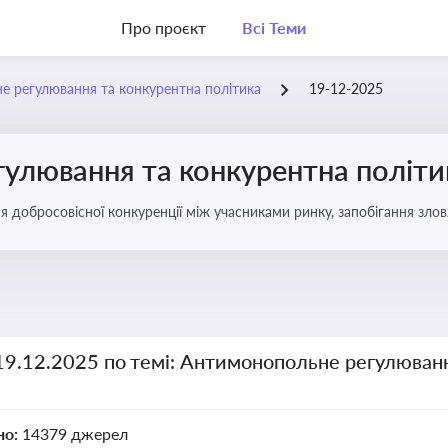
Про проєкт
Всі Теми
 регулювання та конкурентна політика
19-12-2025
улювання та конкурентна політи
ня добросовісної конкуренції між учасниками ринку, запобігання з
забезпечення рівних умов для суб’єктів господарювання
19.12.2025 по темі: Антимонопольне регулюван
но:
14379 джерел