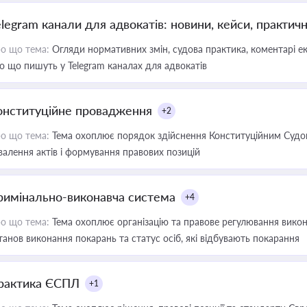
elegram канали для адвокатів: новини, кейси, практич
о що тема:
Огляди нормативних змін, судова практика, коментарі екс
о що пишуть у Telegram каналах для адвокатів
онституційне провадження
+2
о що тема:
Тема охоплює порядок здійснення Конституційним Судом
валення актів і формування правових позицій
римінально-виконавча система
+4
о що тема:
Тема охоплює організацію та правове регулювання викона
танов виконання покарань та статус осіб, які відбувають покарання
рактика ЄСПЛ
+1