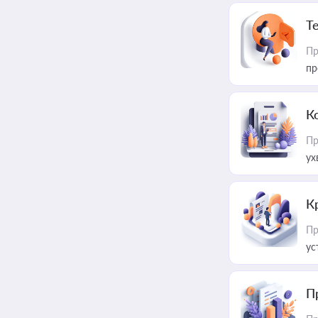
T
Пр
пр
К
Пр
ух
К
Пр
ус
П