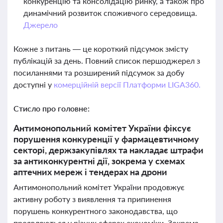
конкуренцію та консолідацію ринку, а також про
динамічний розвиток споживчого середовища.
Джерело
Кожне з питань — це короткий підсумок змісту
публікацій за день. Повний список першоджерел з
посиланнями та розширений підсумок за добу
доступні у
комерційній версії Платформи LIGA360.
Стисло про головне:
Антимонопольний комітет України фіксує
порушення конкуренції у фармацевтичному
секторі, держзакупівлях та накладає штрафи
за антиконкурентні дії, зокрема у схемах
аптечних мереж і тендерах на дрони
Антимонопольний комітет України продовжує
активну роботу з виявлення та припинення
порушень конкурентного законодавства, що
проявляються у різних сферах економіки. Зокрема,