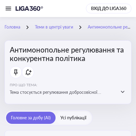
ВХІД ДО LIGA360
Головна
Теми в центрі уваги
Антимонопольне регулювання та конкурентна політика
Антимонопольне регулювання та
конкурентна політика
ПРО ЩО ТЕМА:
Тема стосується регулювання добросовісної
конкуренції між учасниками ринку, запобігання
зловживанню монопольним становищем і
забезпечення рівних умов для суб’єктів
Головне за добу (AI)
Усі публікації
господарювання