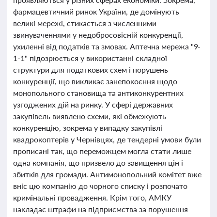
фармацевтичний ринок України, де домінують
великі мережі, стикається з численними
звинуваченнями у недобросовісній конкуренції,
ухиленні від податків та змовах. Аптечна мережа "9-
1-1" підозрюється у використанні складної
структури для податкових схем і порушень
конкуренції, що викликає занепокоєння щодо
монопольного становища та антиконкурентних
узгоджених дій на ринку. У сфері державних
закупівель виявлено схеми, які обмежують
конкуренцію, зокрема у випадку закупівлі
квадрокоптерів у Чернівцях, де тендерні умови були
прописані так, що переможцем могла стати лише
одна компанія, що призвело до завищення цін і
збитків для громади. Антимонопольний комітет вже
вніс цю компанію до чорного списку і розпочато
кримінальні провадження. Крім того, АМКУ
накладає штрафи на підприємства за порушення