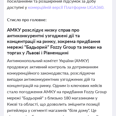
посиланнями та розширений підсумок за добу
доступні у
комерційній версії Платформи LIGA360.
Стисло про головне:
АМКУ розслідує низку справ про
антиконкурентні узгоджені дії та
концентрації на ринку, зокрема придбання
мережі "Бадьорий" Fozzy Group та змови на
торгах у Львові і Рівненщині
Антимонопольний комітет України (АМКУ)
продовжує активний контроль за дотриманням
конкуренційного законодавства, розслідуючи
випадки антиконкурентних узгоджених дій та
концентрацій на ринку. Одним із ключових кейсів
стало погодження АМКУ на придбання Fozzy Group
мережі "Бадьорий" з близько 180 магазинами у
Києві та області, що дозволить зміцнити позиції
ритейлера у сегменті магазинів "біля дому". Це