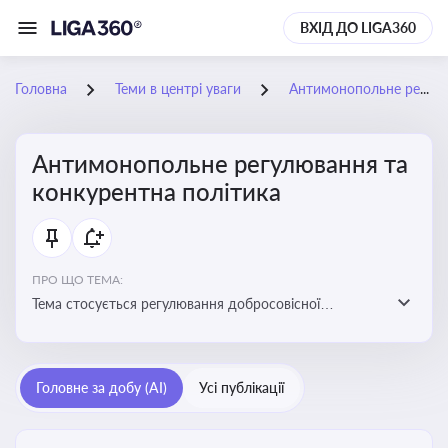
ВХІД ДО LIGA360
Головна
Теми в центрі уваги
Антимонопольне регулювання та конкурентна політика
Антимонопольне регулювання та
конкурентна політика
ПРО ЩО ТЕМА:
Тема стосується регулювання добросовісної
конкуренції між учасниками ринку, запобігання
зловживанню монопольним становищем і
забезпечення рівних умов для суб’єктів
Головне за добу (AI)
Усі публікації
господарювання