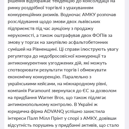
рішення відображає тенденцію до консолідації на
ринку роздрібної торгівлі з урахуванням
конкуренційних ризиків. Водночас АМКУ розпочав
розслідування щодо змови двох львівських
підприємств під час аукціону з продажу
нерухомості, а також оштрафував двох ФОПів за
змову у торгах на закупівлю асфальтобетонних
сумішей на Рівненщині. Ці справи ілюструють увагу
регулятора до недобросовісної конкуренції та
антиконкурентних узгоджених дій, які можуть
спотворювати результати торгів і обмежувати
економічну конкуренцію. Паралельно з
українськими кейсами, на міжнародному рівні,
компанія Paramount звернулася до ЄС за дозволом
на придбання Warner Bros, що також підлягає
антимонопольному контролю. В Україні ж
юридична фірма ADVANQ успішно захистила
інтереси Палп Мілл Прінт у спорі з АМКУ, довівши
відсутність порушень у придбанні активів, що стало