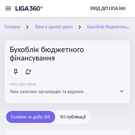
ВХІД ДО LIGA360
Головна
Теми в центрі уваги
Бухоблік бюджетного фінансування
Бухоблік бюджетного
фінансування
ПРО ЩО ТЕМА:
Тема охоплює організацію та ведення
бухгалтерського обліку в установах, що фінансуються
з бюджету
Головне за добу (AI)
Усі публікації