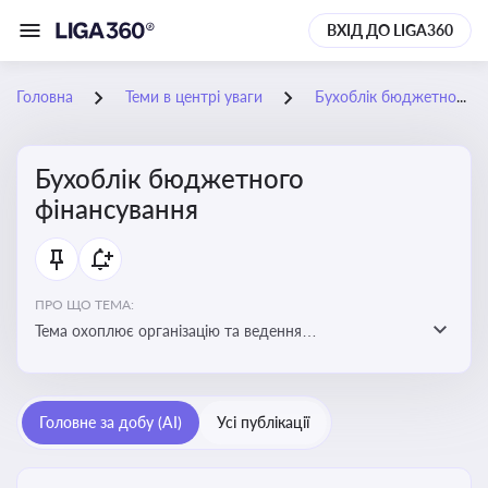
ВХІД ДО LIGA360
Головна
Теми в центрі уваги
Бухоблік бюджетного фінансування
Бухоблік бюджетного
фінансування
ПРО ЩО ТЕМА:
Тема охоплює організацію та ведення
бухгалтерського обліку в установах, що фінансуються
з бюджету
Головне за добу (AI)
Усі публікації