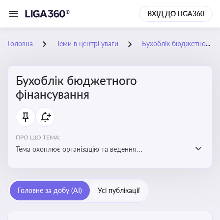
ВХІД ДО LIGA360
Головна
Теми в центрі уваги
Бухоблік бюджетного фінансування
Бухоблік бюджетного
фінансування
ПРО ЩО ТЕМА:
Тема охоплює організацію та ведення
бухгалтерського обліку в установах, що фінансуються
з бюджету
Головне за добу (AI)
Усі публікації