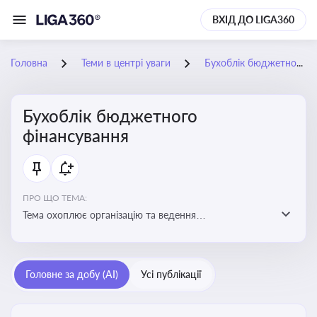
ВХІД ДО LIGA360
Головна
Теми в центрі уваги
Бухоблік бюджетного фінансування
Бухоблік бюджетного
фінансування
ПРО ЩО ТЕМА:
Тема охоплює організацію та ведення
бухгалтерського обліку в установах, що фінансуються
з бюджету
Головне за добу (AI)
Усі публікації