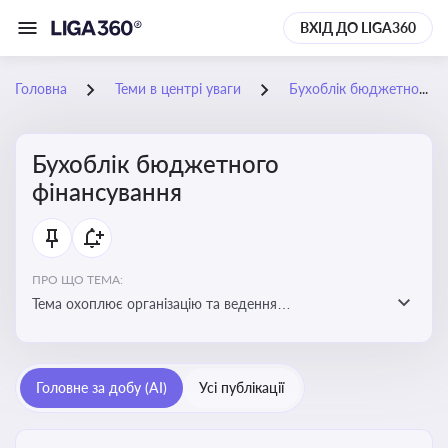
ВХІД ДО LIGA360
Головна
Теми в центрі уваги
Бухоблік бюджетного фінансування
Бухоблік бюджетного
фінансування
ПРО ЩО ТЕМА:
Тема охоплює організацію та ведення
бухгалтерського обліку в установах, що фінансуються
з бюджету
Головне за добу (AI)
Усі публікації