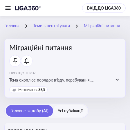
ВХІД ДО LIGA360
Головна
Теми в центрі уваги
Міграційні питання
Міграційні питання
ПРО ЩО ТЕМА:
Тема охоплює порядок в’їзду, перебування,
працевлаштування іноземців, а також набуття або
Митниця та ЗЕД
втрату громадянства України
Головне за добу (AI)
Усі публікації