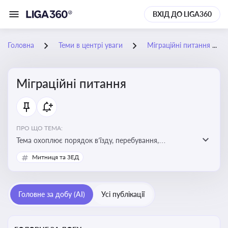
ВХІД ДО LIGA360
Головна
Теми в центрі уваги
Міграційні питання
Міграційні питання
ПРО ЩО ТЕМА:
Тема охоплює порядок в’їзду, перебування,
працевлаштування іноземців, а також набуття або
Митниця та ЗЕД
втрату громадянства України
Головне за добу (AI)
Усі публікації