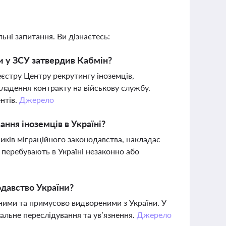
ьні запитання. Ви дізнаєтесь:
и у ЗСУ затвердив Кабмін?
реєстру Центру рекрутингу іноземців,
ладення контракту на військову службу.
нтів.
Джерело
ння іноземців в Україні?
иків міграційного законодавства, накладає
 перебувають в Україні незаконно або
одавство України?
ими та примусово видвореними з України. У
нальне переслідування та ув’язнення.
Джерело