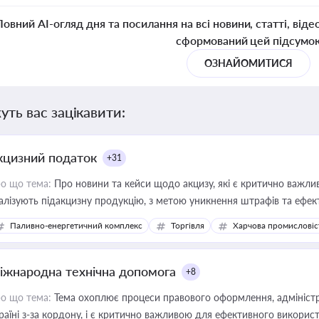
Повний AI-огляд дня та посилання на всі новини, статті, віде
сформований цей підсумо
ОЗНАЙОМИТИСЯ
уть вас зацікавити:
кцизний податок
+31
о що тема:
Про новини та кейси щодо акцизу, які є критично важли
алізують підакцизну продукцію, з метою уникнення штрафів та ефек
Паливно-енергетичний комплекс
Торгівля
Харчова промисловіс
іжнародна технічна допомога
+8
о що тема:
Тема охоплює процеси правового оформлення, адміністр
раїні з-за кордону, і є критично важливою для ефективного використ