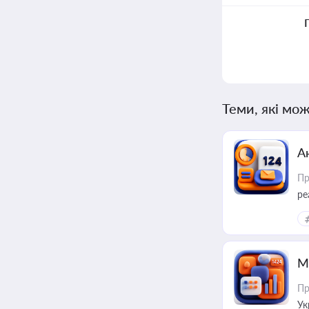
Теми, які мож
А
Пр
ре
М
Пр
Ук