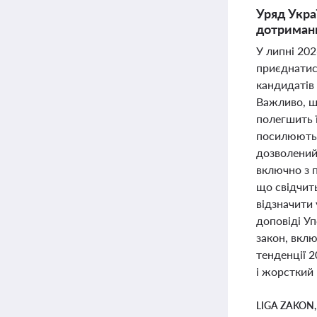
Уряд Укра
дотриманн
У липні 202
приєднатис
кандидатів 
Важливо, щ
полегшить ї
посилюють 
дозволений 
включно з 
що свідчит
відзначити 
доповіді У
закон, вклю
тенденції 2
і жорсткий
LIGA ZAKON