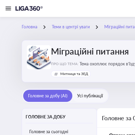
Головна
Теми в центрі уваги
Міграційні пит
Міграційні питання
Тема охоплює порядок в’їзд
ПРО ЩО ТЕМА:
Митниця та ЗЕД
Головне за добу (AI)
Усі публікації
ГОЛОВНЕ ЗА ДОБУ
Головне за 
Головне за сьогодні
Опрацьова