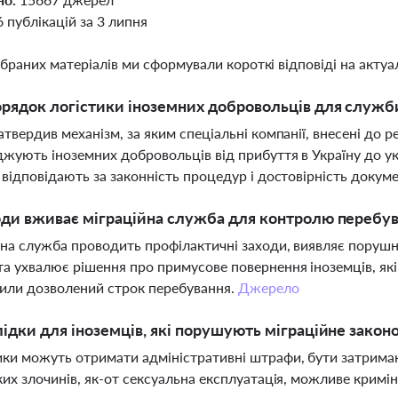
6 публікацій за 3 липня
ібраних матеріалів ми сформували короткі відповіді на актуал
рядок логістики іноземних добровольців для служб
атвердив механізм, за яким спеціальні компанії, внесені до 
жують іноземних добровольців від прибуття в Україну до ук
 відповідають за законність процедур і достовірність докуме
оди вживає міграційна служба для контролю перебува
на служба проводить профілактичні заходи, виявляє порушн
а ухвалює рішення про примусове повернення іноземців, які
или дозволений строк перебування.
Джерело
лідки для іноземців, які порушують міграційне закон
и можуть отримати адміністративні штрафи, бути затриман
ких злочинів, як-от сексуальна експлуатація, можливе кримі