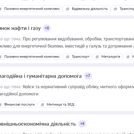
фраструктурних проєктів
Паливно-енергетичний комплекс
Будівельна діяльність
Транспо
нок нафти і газу
+6
о що тема:
Про регулювання видобування, обробки, транспортування
жливо для енергетичної безпеки, інвестицій у галузь та дотримання 
Паливно-енергетичний комплекс
Транспорт
Металургія
лагодійна і гуманітарна допомога
+7
о що тема:
Кейси та нормативний супровід обліку, митного оформлен
агодійної допомоги
Фінансові послуги
Митниця та ЗЕД
овнішньоекономічна діяльність
+4