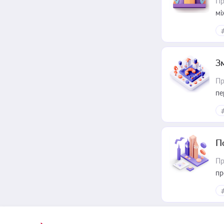
Пр
мі
З
Пр
пе
П
Пр
пр