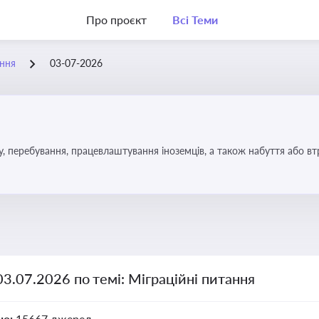
Про проєкт
Всі Теми
ання
03-07-2026
у, перебування, працевлаштування іноземців, а також набуття або в
03.07.2026 по темі: Міграційні питання
но:
15667 джерел