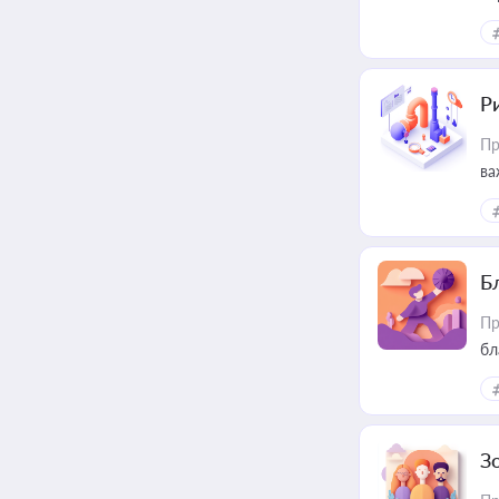
ін
Ри
Пр
ва
Б
Пр
бл
З