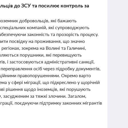
льців до ЗСУ та посилює контроль за
іноземних добровольців, які бажають
 спеціальних компаній, які супроводжують
абезпечуючи законність та прозорість процесу.
мити посвідку на проживання, що значно
 регіонах, зокрема на Волині та Галичині,
вляються порушники, які перевищують
, і застосовуються адміністративні санкції,
переправлення осіб через підробку документів,
раційними правопорушеннями. Окремо варто
ма у сфері міграції, що підкреслено у щорічній
ві рішення щодо іноземців, які порушують
Ф, засудженим за тяжкі злочини. Загалом,
іграції, поєднуючи підтримку законних мігрантів