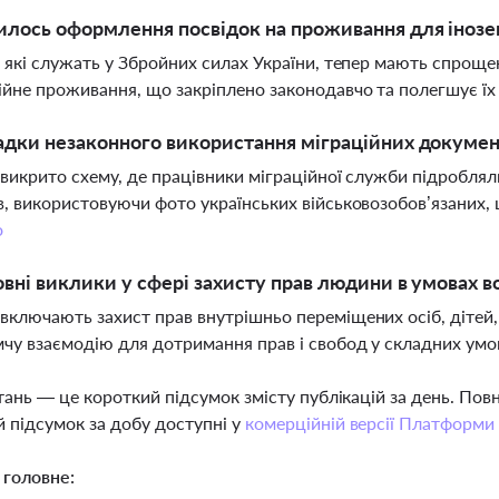
илось оформлення посвідок на проживання для інозем
, які служать у Збройних силах України, тепер мають спрощ
ійне проживання, що закріплено законодавчо та полегшує їх
адки незаконного використання міграційних документ
 викрито схему, де працівники міграційної служби підробл
в, використовуючи фото українських військовозобов’язаних, щ
о
овні виклики у сфері захисту прав людини в умовах во
включають захист прав внутрішньо переміщених осіб, дітей,
чу взаємодію для дотримання прав і свобод у складних умо
тань — це короткий підсумок змісту публікацій за день. По
 підсумок за добу доступні у
комерційній версії Платформи
 головне: