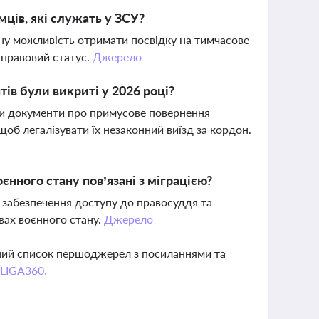
ців, які служать у ЗСУ?
ену можливість отримати посвідку на тимчасове
 правовий статус.
Джерело
ів були викриті у 2026 році?
яли документи про примусове повернення
об легалізувати їх незаконний виїзд за кордон.
єнного стану пов’язані з міграцією?
 забезпечення доступу до правосуддя та
вах воєнного стану.
Джерело
вний список першоджерел з посиланнями та
 LIGA360.