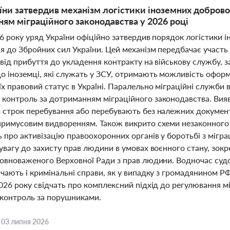
їни затвердив механізм логістики іноземних доброво
ям міграційного законодавства у 2026 році
6 року уряд України офіційно затвердив порядок логістики 
я до Збройних сил України. Цей механізм передбачає участь
від прибуття до укладення контракту на військову службу, з
о іноземці, які служать у ЗСУ, отримають можливість офор
х правовий статус в Україні. Паралельно міграційні служби в
контроль за дотриманням міграційного законодавства. Вия
строк перебування або перебувають без належних документів
примусовим видворенням. Також викрито схеми незаконного 
ь про активізацію правоохоронних органів у боротьбі з міг
увагу до захисту прав людини в умовах воєнного стану, зокре
повноваженого Верховної Ради з прав людини. Водночас судо
чають і кримінальні справи, як у випадку з громадянином Р
026 року свідчать про комплексний підхід до регулювання м
 контроль за порушниками.
,
03 липня 2026