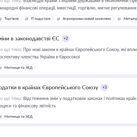
о що тема:
Взаємодія країни з іншими державами в економічній сфері
жнародні фінансові операції, інвестиції, торгівлю, митне регулювання
Торгівля
IT-індустрія
Агропромисловий комплекс
Металу
міни в законодавстві ЄС
+2
о що тема:
Про нові закони в країнах Європейського Союзу, які впливають на умови торгівлі, трудової міграції, інтеграції та
рспективу членства України в Євросоюзі
Митниця та ЗЕД
одатки в країнах Європейського Союзу
+3
о що тема:
Відстеження змін у податкових законах і політиках країн
оцеси та фінансову звітність
Митниця та ЗЕД