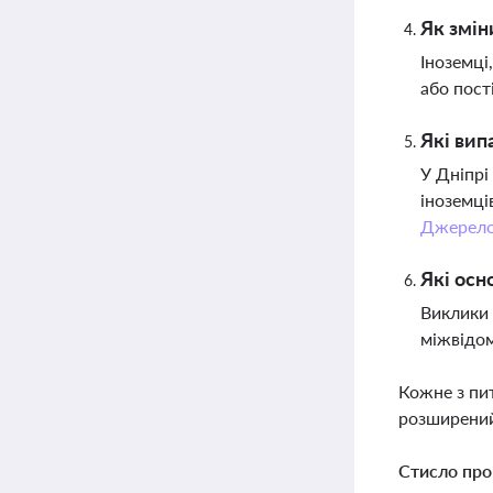
Як змін
Іноземці
або пост
Які вип
У Дніпрі
іноземці
Джерел
Які осн
Виклики 
міжвідом
Кожне з пи
розширений
Стисло про