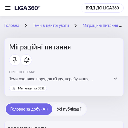
ВХІД ДО LIGA360
Головна
Теми в центрі уваги
Міграційні питання
Міграційні питання
ПРО ЩО ТЕМА:
Тема охоплює порядок в’їзду, перебування,
працевлаштування іноземців, а також набуття або
Митниця та ЗЕД
втрату громадянства України
Головне за добу (AI)
Усі публікації