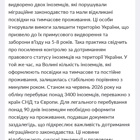
видворено двох іноземців, які порушували
міграційне законодавство та мали відкликані
посвідки на тимчасове проживання. Ці особи
ігнорували вимоги залишити територію України, що
призвело до їх примусового видворення та
заборони в'їзду на 5-8 років. Така практика свідчить
про посилення контролю за дотриманням
правового статусу іноземців на території України. У
той же час, на Волині кількість іноземців, які
оформлюють посвідки на тимчасове та постійне
проживання, залишилась стабільною порівняно з
минулим роком. Станом на червень 2026 року на
обліку перебуває понад 3400 іноземців, переважно з
країн СНД та Європи. Для легального перебування
понад 90 днів іноземцям необхідно оформити
посвідку на проживання, подавши документи
заздалегідь, що підкреслює важливість дотримання
міграційного законодавства. Ці новини
відображають сучасні тенденції у правовому