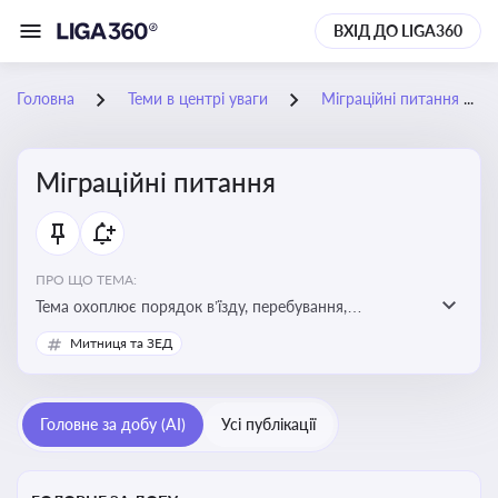
ВХІД ДО LIGA360
Головна
Теми в центрі уваги
Міграційні питання
Міграційні питання
ПРО ЩО ТЕМА:
Тема охоплює порядок в’їзду, перебування,
працевлаштування іноземців, а також набуття або
Митниця та ЗЕД
втрату громадянства України
Головне за добу (AI)
Усі публікації