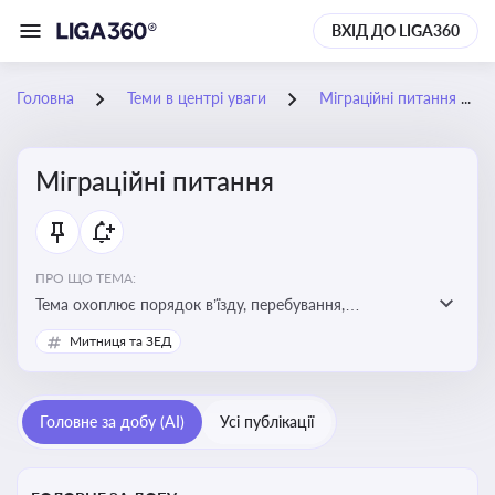
ВХІД ДО LIGA360
Головна
Теми в центрі уваги
Міграційні питання
Міграційні питання
ПРО ЩО ТЕМА:
Тема охоплює порядок в’їзду, перебування,
працевлаштування іноземців, а також набуття або
Митниця та ЗЕД
втрату громадянства України
Головне за добу (AI)
Усі публікації