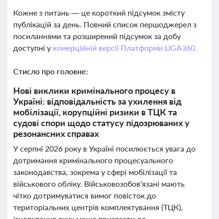
Кожне з питань — це короткий підсумок змісту
публікацій за день. Повний список першоджерел з
посиланнями та розширений підсумок за добу
доступні у
комерційній версії Платформи LIGA360.
Стисло про головне:
Нові виклики кримінального процесу в
Україні: відповідальність за ухилення від
мобілізації, корупційні ризики в ТЦК та
судові спори щодо статусу підозрюваних у
резонансних справах
У серпні 2026 року в Україні посилюється увага до
дотримання кримінального процесуального
законодавства, зокрема у сфері мобілізації та
військового обліку. Військовозобов'язані мають
чітко дотримуватися вимог повісток до
територіальних центрів комплектування (ТЦК),
ігнорування яких може призвести до