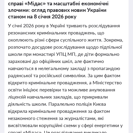
справі «Мідас» та масштабні економічні
злочини: огляд правових новин України
станом на 8 січня 2026 року
У січні 2026 року в Україні тривають розслідування
резонансних кримінальних проваджень, що
охоплюють різні сфери суспільного життя. Зокрема,
розпочато досудове розслідування щодо підпільної
школи при монастирі УПЦ МП, де діти формально
зараховані до офіційних шкіл, але фактично
навчаються в нелегальному закладі з пропагандою
радянської та російської символіки. За цим фактом
відкрито кримінальне провадження, а Міністерство
освіти ініціює перевірки та можливе анулювання
ліцензій навчальних закладів, що прикривали
діяльність школи. Паралельно поліція Києва
відкрила кримінальне провадження за фактом
незаконного стеження за журналістами, які
висвітлювали корупційні схеми у сфері енергетики у
справі «Мідас». Це розслідування викликало