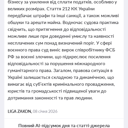
бізнесу за ухилення від сплати податків, особливо у
великих розмірах. Стаття 212 КК України
передбачає штрафи та інші санкції, а також можливі
обшуки та арешти майна. Водночас судова практика
свідчить, що притягнення до відповідальності
можливе лише при доведенні умислу та наявності
несплачених сум понад визначений поріг. У сфері
воєнного права суд виніс вирок співробітнику ФСБ
РФ за воєнні злочини, що підкреслює посилення
відповідальності за порушення міжнародного
гуманітарного права. Загалом, правова ситуація в
Україні залишається складною та динамічною, що
вимагає від суб’єктів кримінального провадження,
юристів та громадськості підвищеної уваги до
дотримання законності та прав людини.
LIGA ZAKON,
08 січня 2026
Повний AI-підсумок дня та статті-джерела