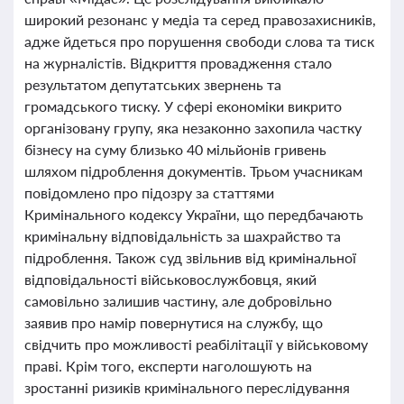
широкий резонанс у медіа та серед правозахисників,
адже йдеться про порушення свободи слова та тиск
на журналістів. Відкриття провадження стало
результатом депутатських звернень та
громадського тиску. У сфері економіки викрито
організовану групу, яка незаконно захопила частку
бізнесу на суму близько 40 мільйонів гривень
шляхом підроблення документів. Трьом учасникам
повідомлено про підозру за статтями
Кримінального кодексу України, що передбачають
кримінальну відповідальність за шахрайство та
підроблення. Також суд звільнив від кримінальної
відповідальності військовослужбовця, який
самовільно залишив частину, але добровільно
заявив про намір повернутися на службу, що
свідчить про можливості реабілітації у військовому
праві. Крім того, експерти наголошують на
зростанні ризиків кримінального переслідування