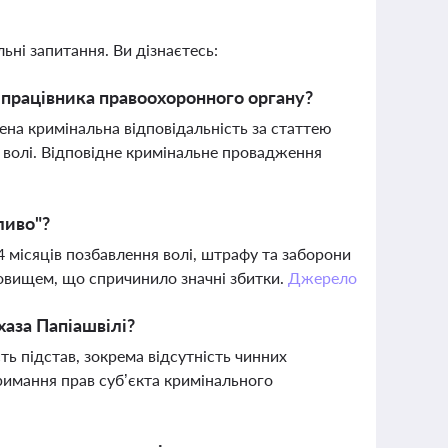
ьні запитання. Ви дізнаєтесь:
я працівника правоохоронного органу?
на кримінальна відповідальність за статтею
 волі. Відповідне кримінальне провадження
ливо"?
 місяців позбавлення волі, штрафу та заборони
новищем, що спричинило значні збитки.
Джерело
хаза Папіашвілі?
ь підстав, зокрема відсутність чинних
имання прав суб’єкта кримінального