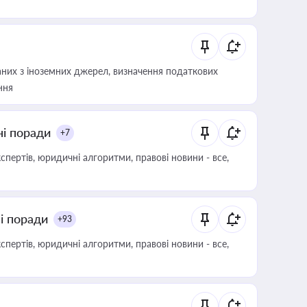
аних з іноземних джерел, визначення податкових
ння
ні поради
+7
пертів, юридичні алгоритми, правові новини - все,
ні поради
+93
пертів, юридичні алгоритми, правові новини - все,