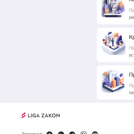
Пр
ух
К
Пр
ус
П
Пр
тл