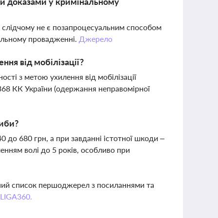
ми доказами у кримінальному
в слідчому не є позапроцесуальним способом
нальному провадженні.
Джерело
ння від мобілізації?
сті з метою ухилення від мобілізації
368 КК України (одержання неправомірної
риби?
0 до 680 грн, а при завданні істотної шкоди –
енням волі до 5 років, особливо при
вний список першоджерел з посиланнями та
 LIGA360.