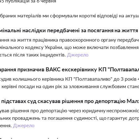
45 публікацій за 6 червня
ібраних матеріалів ми сформували короткі відповіді на актуал
мінальні наслідки передбачені за посягання на житт
ання на життя працівника правоохоронного органу передбаче
інального кодексу України, що може включати позбавлення
ється після таких інцидентів.
Джерело
арання призначив ВАКС екскерівнику КП "Полтавапа
удив колишнього керівника КП "Полтавапаливо" до 3 років 4
 керівні посади на один рік за зловживання службовим ста
 підставах суд скасував рішення про депортацію Мал
ував рішення про депортацію через юридичну неспроможніст
ьних проваджень та погашення судимості, що гарантує дотр
ення.
Джерело