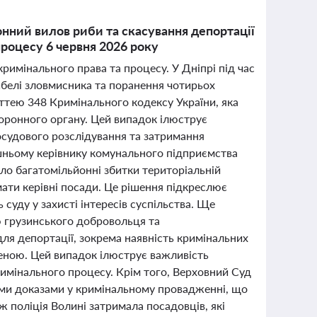
конний вилов риби та скасування депортації
роцесу 6 червня 2026 року
кримінального права та процесу. У Дніпрі під час
ибелі зловмисника та поранення чотирьох
ттею 348 Кримінального кодексу України, яка
хоронного органу. Цей випадок ілюструє
осудового розслідування та затримання
шньому керівнику комунального підприємства
о багатомільйонні збитки територіальній
ати керівні посади. Це рішення підкреслює
суду у захисті інтересів суспільства. Ще
 грузинського добровольця та
ля депортації, зокрема наявність кримінальних
ною. Цей випадок ілюструє важливість
имінального процесу. Крім того, Верховний Суд
ими доказами у кримінальному провадженні, що
ж поліція Волині затримала посадовців, які