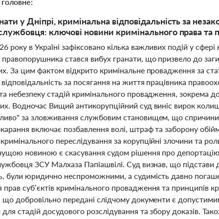
 головне:
нати у Дніпрі, кримінальна відповідальність за неза
службовця: ключові новини кримінального права та п
26 року в Україні зафіксовано кілька важливих подій у сфері 
 правопорушника стався вибух гранати, що призвело до заг
их. За цим фактом відкрито кримінальне провадження за ста
 відповідальність за посягання на життя працівника правоо
 та небезпеку стадій кримінального провадження, зокрема д
их. Водночас Вищий антикорупційний суд виніс вирок коли
ливо" за зловживання службовим становищем, що спричинил
окарання включає позбавлення волі, штраф та заборону обійм
кримінального переслідування за корупційні злочини та роль 
чущою новиною є скасування судом рішення про депортацію
лужбовця ЗСУ Малхаза Папіашвілі. Суд визнав, що підстави д
, були юридично неспроможними, а судимість давно погаше
 прав суб’єктів кримінального провадження та принципів кр
, що добровільно передані слідчому документи є допустим
для стадій досудового розслідування та збору доказів. Тако