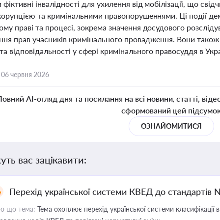
фіктивні інвалідності для ухилення від мобілізації, що свід
 корупцією та кримінальними правопорушеннями. Ці події де
му праві та процесі, зокрема значення досудового розсліду
ння прав учасників кримінального провадження. Вони також
та відповідальності у сфері кримінального правосуддя в Укра
,
06 червня 2026
Повний AI-огляд дня та посилання на всі новини, статті, віде
сформований цей підсумо
ОЗНАЙОМИТИСЯ
уть вас зацікавити:
Перехід української системи КВЕД до стандартів 
о що тема:
Тема охоплює перехід української системи класифікації в