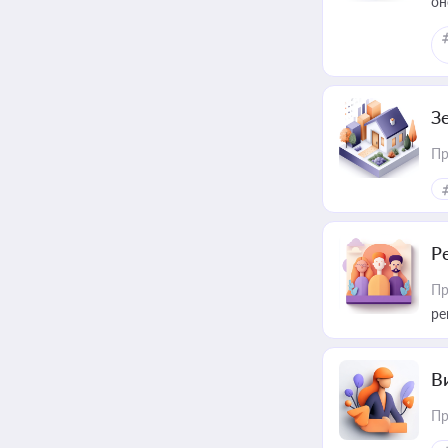
он
З
Пр
Р
Пр
ре
В
Пр