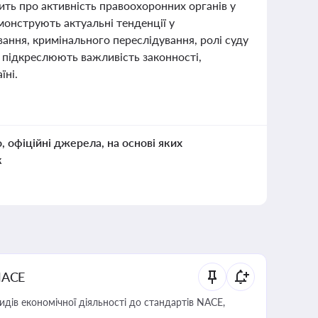
чить про активність правоохоронних органів у
монструють актуальні тенденції у
вання, кримінального переслідування, ролі суду
 підкреслюють важливість законності,
їні.
о, офіційні джерела, на основі яких
к
NACE
идів економічної діяльності до стандартів NACE,