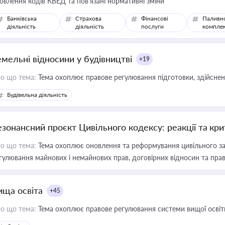
овлення кодів КВЕД та пов'язані нормативні зміни
Банківська
Страхова
Фінансові
Паливн
діяльність
діяльність
послуги
компле
емельні відносини у будівництві
+19
о що тема:
Тема охоплює правове регулювання підготовки, здійсненн
Будівельна діяльність
езонансний проєкт Цивільного кодексу: реакції та кр
о що тема:
Тема охоплює оновлення та реформування цивільного за
гулювання майнових і немайнових прав, договірних відносин та прав
ища освіта
+45
о що тема:
Тема охоплює правове регулювання системи вищої освіти, о