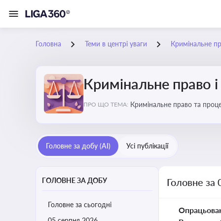
Головна
Теми в центрі уваги
Кримінальне пр
Кримінальне право і
Кримінальне право та проце
ПРО ЩО ТЕМА:
судочинства
Головне за добу (AI)
Усі публікації
ГОЛОВНЕ ЗА ДОБУ
Головне за 
Головне за сьогодні
Опрацьова
05 серпня 2026