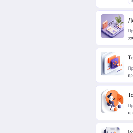
Д
Пр
зо
T
Пр
пр
T
Пр
пр
К