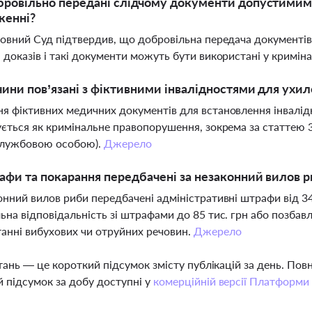
бровільно передані слідчому документи допустими
женні?
ховний Суд підтвердив, що добровільна передача документі
 доказів і такі документи можуть бути використані у кримі
чини пов’язані з фіктивними інвалідностями для ухиле
я фіктивних медичних документів для встановлення інвалідно
ується як кримінальне правопорушення, зокрема за статтею 
службовою особою).
Джерело
афи та покарання передбачені за незаконний вилов 
онний вилов риби передбачені адміністративні штрафи від 34
ьна відповідальність зі штрафами до 85 тис. грн або позбавл
анні вибухових чи отруйних речовин.
Джерело
тань — це короткий підсумок змісту публікацій за день. По
 підсумок за добу доступні у
комерційній версії Платформи