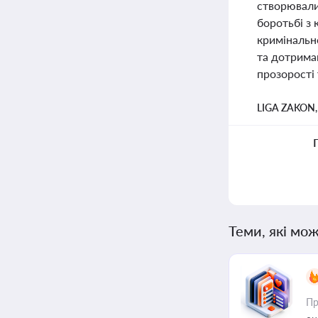
створювали 
боротьбі з
кримінально
та дотрима
прозорості 
LIGA ZAKON
Теми, які мож
Пр