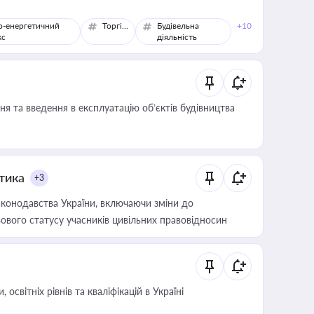
о-енергетичний
Торгівля
Будівельна
+10
кс
діяльність
я та введення в експлуатацію об’єктів будівництва
итика
+3
конодавства України, включаючи зміни до
ового статусу учасників цивільних правовідносин
світніх рівнів та кваліфікацій в Україні