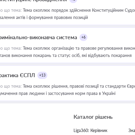
о що тема:
Тема охоплює порядок здійснення Конституційним Судом
валення актів і формування правових позицій
римінально-виконавча система
+6
о що тема:
Тема охоплює організацію та правове регулювання викона
танов виконання покарань та статус осіб, які відбувають покарання
рактика ЄСПЛ
+13
о що тема:
Тема охоплює рішення, правові позиції та стандарти Євр
умачення прав людини і застосування норм права в Україні
Каталог рішень
Liga360: Керівник
Зн