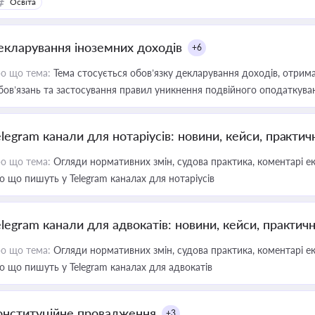
Освіта
екларування іноземних доходів
+6
о що тема:
Тема стосується обов’язку декларування доходів, отрим
бов’язань та застосування правил уникнення подвійного оподаткува
elegram канали для нотаріусів: новини, кейси, практич
о що тема:
Огляди нормативних змін, судова практика, коментарі екс
о що пишуть у Telegram каналах для нотаріусів
elegram канали для адвокатів: новини, кейси, практич
о що тема:
Огляди нормативних змін, судова практика, коментарі екс
о що пишуть у Telegram каналах для адвокатів
онституційне провадження
+3