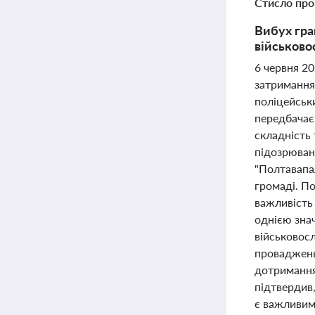
Стисло про
Вибух гра
військово
6 червня 20
затримання
поліцейськ
передбачає
складність
підозрюван
"Полтавапа
громаді. П
важливість 
однією зна
військовос
проваджень
дотримання
підтвердив
є важливим 