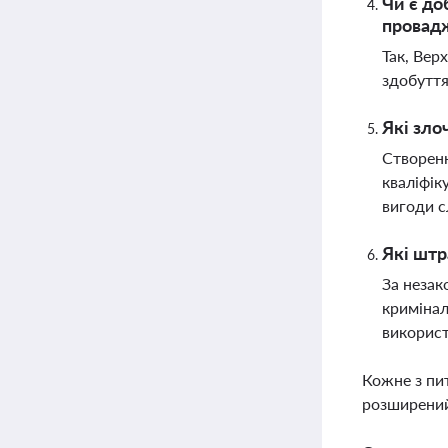
Чи є до
провад
Так, Вер
здобуття
Які зло
Створенн
кваліфік
вигоди 
Які штр
За незак
кримінал
використ
Кожне з пи
розширений