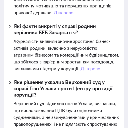
політичну мотивацію та порушення принципів
правової держави.
Джерело
Які факти викриті у справі родини
керівника БЕБ Закарпаття?
Журналісти виявили значне зростання бізнес-
активів родини, включно з нерухомістю,
аграрним бізнесом та комерційним будівництвом,
що збіглося з кар'єрним зростанням посадовця,
викликаючи підозри у корупції.
Джерело
Яке рішення ухвалив Верховний суд у
справі Гізо Углави проти Центру протидії
корупції?
Верховний суд відхилив позов Углави, визнавши,
що висловлювання ЦПК були оціночними
судженнями, а не звинуваченнями у кримінальних
правопорушеннях, і не підлягають спростуванню.