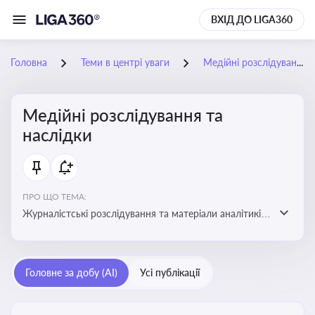
ВХІД ДО LIGA360
Головна
Теми в центрі уваги
Медійні розслідування та наслідки
Медійні розслідування та
наслідки
ПРО ЩО ТЕМА:
Журналістські розслідування та матеріали аналітиків
про публічно значущі факти, які можуть створювати
правові, репутаційні або регуляторні ризики для
компаній, посадових осіб і пов’язаних осіб
Головне за добу (AI)
Усі публікації