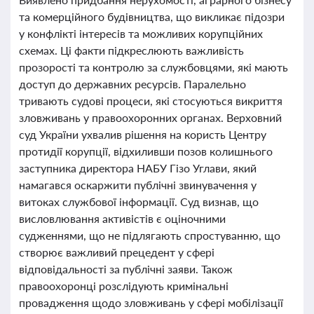
та комерційного будівництва, що викликає підозри
у конфлікті інтересів та можливих корупційних
схемах. Ці факти підкреслюють важливість
прозорості та контролю за службовцями, які мають
доступ до державних ресурсів. Паралельно
тривають судові процеси, які стосуються викриття
зловживань у правоохоронних органах. Верховний
суд України ухвалив рішення на користь Центру
протидії корупції, відхиливши позов колишнього
заступника директора НАБУ Гізо Углави, який
намагався оскаржити публічні звинувачення у
витоках службової інформації. Суд визнав, що
висловлювання активістів є оціночними
судженнями, що не підлягають спростуванню, що
створює важливий прецедент у сфері
відповідальності за публічні заяви. Також
правоохоронці розслідують кримінальні
провадження щодо зловживань у сфері мобілізації