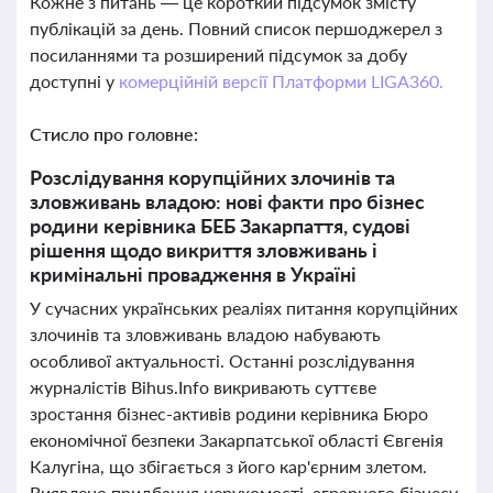
Кожне з питань — це короткий підсумок змісту
публікацій за день. Повний список першоджерел з
посиланнями та розширений підсумок за добу
доступні у
комерційній версії Платформи LIGA360.
Стисло про головне:
Розслідування корупційних злочинів та
зловживань владою: нові факти про бізнес
родини керівника БЕБ Закарпаття, судові
рішення щодо викриття зловживань і
кримінальні провадження в Україні
У сучасних українських реаліях питання корупційних
злочинів та зловживань владою набувають
особливої актуальності. Останні розслідування
журналістів Bihus.Info викривають суттєве
зростання бізнес-активів родини керівника Бюро
економічної безпеки Закарпатської області Євгенія
Калугіна, що збігається з його кар'єрним злетом.
Виявлено придбання нерухомості, аграрного бізнесу