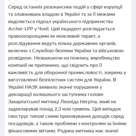
Серед останніх резонансних подій у сфері корупції
та зловживань владою в Україні та за її межами
виділяється підпал українського підприємства
Archer-LPP у Чехії. Цей інцидент розглядається
правоохоронцями як можливий теракт, а
розслідування ведуть кілька державних органів,
включно з Службою безпеки України та військовою
розвідкою. Незважаючи на пожежу, виробництво
компанії не припинено, що свідчить про її
важливість для оборонної промисловості, зокрема у
виготовленні безпілотних систем для України. В
Україні НАЗК виявило значні порушення у
декларації колишнього заступника голови
Закарпатської митниці Леоніда Негріча, який не
задекларував понад 2,3 млн гривень. Цей випадок
ілюструє типові схеми приховування доходів серед
посадовців, а також проблеми з контролем за їхніми
фінансовими звітами. Родина митника має значні