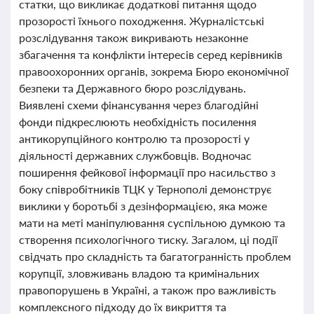
статки, що викликає додаткові питання щодо
прозорості їхнього походження. Журналістські
розслідування також викривають незаконне
збагачення та конфлікти інтересів серед керівників
правоохоронних органів, зокрема Бюро економічної
безпеки та Державного бюро розслідувань.
Виявлені схеми фінансування через благодійні
фонди підкреслюють необхідність посилення
антикорупційного контролю та прозорості у
діяльності державних службовців. Водночас
поширення фейкової інформації про насильство з
боку співробітників ТЦК у Тернополі демонструє
виклики у боротьбі з дезінформацією, яка може
мати на меті маніпулювання суспільною думкою та
створення психологічного тиску. Загалом, ці події
свідчать про складність та багатогранність проблем
корупції, зловживань владою та кримінальних
правопорушень в Україні, а також про важливість
комплексного підходу до їх викриття та