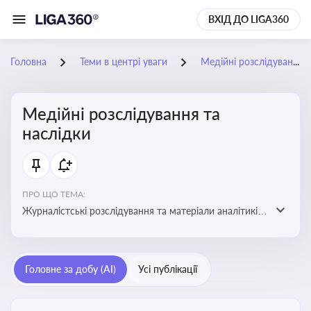
ВХІД ДО LIGA360
Головна
Теми в центрі уваги
Медійні розслідування та наслідки
Медійні розслідування та
наслідки
ПРО ЩО ТЕМА:
Журналістські розслідування та матеріали аналітиків
про публічно значущі факти, які можуть створювати
правові, репутаційні або регуляторні ризики для
компаній, посадових осіб і пов’язаних осіб
Головне за добу (AI)
Усі публікації