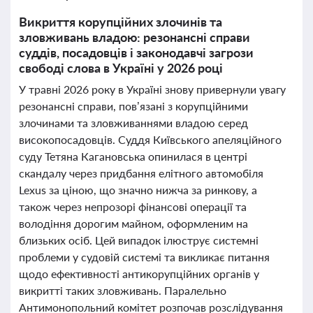
Викриття корупційних злочинів та
зловживань владою: резонансні справи
суддів, посадовців і законодавчі загрози
свободі слова в Україні у 2026 році
У травні 2026 року в Україні знову привернули увагу
резонансні справи, пов’язані з корупційними
злочинами та зловживаннями владою серед
високопосадовців. Суддя Київського апеляційного
суду Тетяна Кагановська опинилася в центрі
скандалу через придбання елітного автомобіля
Lexus за ціною, що значно нижча за ринкову, а
також через непрозорі фінансові операції та
володіння дорогим майном, оформленим на
близьких осіб. Цей випадок ілюструє системні
проблеми у судовій системі та викликає питання
щодо ефективності антикорупційних органів у
викритті таких зловживань. Паралельно
Антимонопольний комітет розпочав розслідування