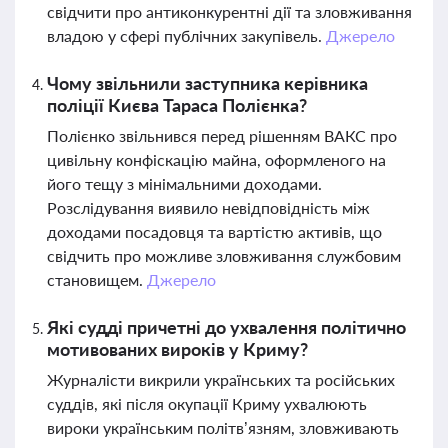
свідчити про антиконкурентні дії та зловживання
владою у сфері публічних закупівель.
Джерело
Чому звільнили заступника керівника
поліції Києва Тараса Полієнка?
Полієнко звільнився перед рішенням ВАКС про
цивільну конфіскацію майна, оформленого на
його тещу з мінімальними доходами.
Розслідування виявило невідповідність між
доходами посадовця та вартістю активів, що
свідчить про можливе зловживання службовим
становищем.
Джерело
Які судді причетні до ухвалення політично
мотивованих вироків у Криму?
Журналісти викрили українських та російських
суддів, які після окупації Криму ухвалюють
вироки українським політв’язням, зловживають