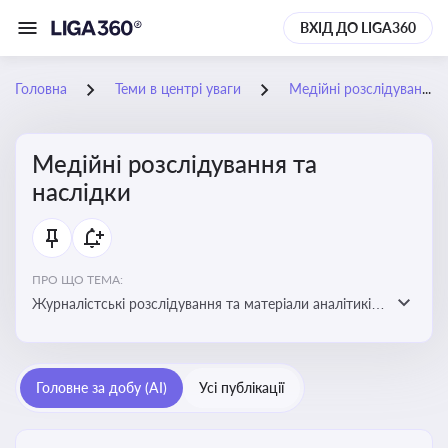
ВХІД ДО LIGA360
Головна
Теми в центрі уваги
Медійні розслідування та наслідки
Медійні розслідування та
наслідки
ПРО ЩО ТЕМА:
Журналістські розслідування та матеріали аналітиків
про публічно значущі факти, які можуть створювати
правові, репутаційні або регуляторні ризики для
компаній, посадових осіб і пов’язаних осіб
Головне за добу (AI)
Усі публікації