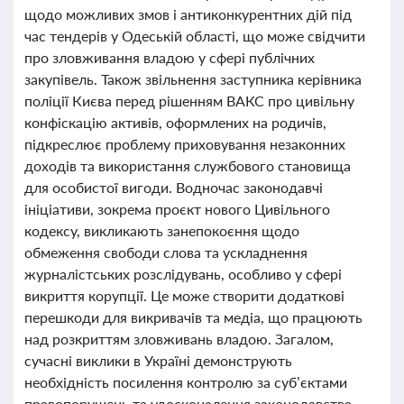
щодо можливих змов і антиконкурентних дій під
час тендерів у Одеській області, що може свідчити
про зловживання владою у сфері публічних
закупівель. Також звільнення заступника керівника
поліції Києва перед рішенням ВАКС про цивільну
конфіскацію активів, оформлених на родичів,
підкреслює проблему приховування незаконних
доходів та використання службового становища
для особистої вигоди. Водночас законодавчі
ініціативи, зокрема проєкт нового Цивільного
кодексу, викликають занепокоєння щодо
обмеження свободи слова та ускладнення
журналістських розслідувань, особливо у сфері
викриття корупції. Це може створити додаткові
перешкоди для викривачів та медіа, що працюють
над розкриттям зловживань владою. Загалом,
сучасні виклики в Україні демонструють
необхідність посилення контролю за суб’єктами
правопорушень та удосконалення законодавства