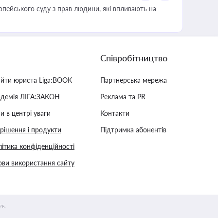
опейського суду з прав людини, які впливають на
Співробітництво
айти юриста Liga:BOOK
Партнерська мережа
адемія ЛІГА:ЗАКОН
Реклама та PR
и в центрі уваги
Контакти
 рішення і продукти
Підтримка абонентів
ітика конфіденційності
ви використання сайту
26.