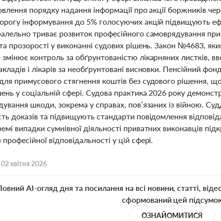
овлення порядку надання інформації про акції боржників чер
орогу інформування до 5% голосуючих акцій підвищують ефе
ралельно триває розвиток професійного самоврядування пр
та прозорості у виконанні судових рішень. Закон №4683, який
 змінює контроль за обґрунтованістю лікарняних листків, вв
кладів і лікарів за необґрунтовані висновки. Пенсійний фон
для примусового стягнення коштів без судового рішення, щ
шень у соціальній сфері. Судова практика 2026 року демонс
ування шкоди, зокрема у справах, пов’язаних із війною. Суд
сть доказів та підвищують стандарти повідомлення відпові
ремі випадки сумнівної діяльності приватних виконавців пі
професійної відповідальності у цій сфері.
,
02 квітня 2026
Повний AI-огляд дня та посилання на всі новини, статті, віде
сформований цей підсумо
ОЗНАЙОМИТИСЯ