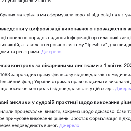
12 публікацій за 2 квітня
ібраних матеріалів ми сформували короткі відповіді на актуал
овведення у цифровізації виконавчого провадження в
оці оновлено порядок надання інформації про власників акц
их акцій, а також інтегровано систему "Трембіта" для швид
цями та реєстрами.
Джерело
ився контроль за лікарняними листками з 1 квітня 20
683 запровадив пряму фінансову відповідальність медичних з
Пенсійний фонд України отримав право надсилати виконавчі
, що посилює контроль і відповідальність у цій сфері.
Джере
овні виклики у судовій практиці щодо виконання ріше
илили процесуальні вимоги, зокрема щодо доказової бази т
є примусове виконання рішень. Зростає формалізація підході
через недоведеність вимог.
Джерело