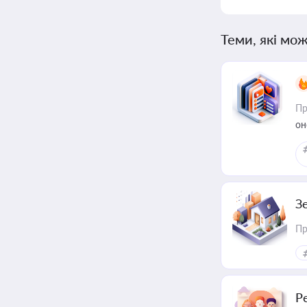
Теми, які мож
Пр
он
З
Пр
Р