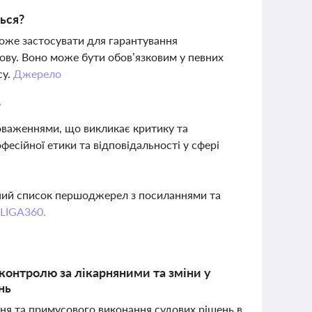
ться?
може застосувати для гарантування
ову. Воно може бути обов’язковим у певних
су.
Джерело
?
оваженнями, що викликає критику та
есійної етики та відповідальності у сфері
вний список першоджерел з посиланнями та
 LIGA360.
контролю за лікарняними та зміни у
нь
ння та примусового виконання судових рішень в