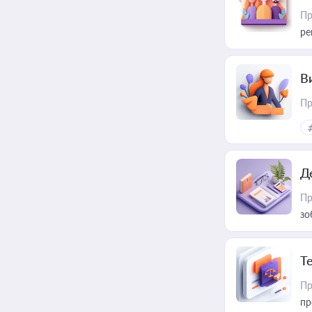
Пр
ре
В
Пр
Д
Пр
зо
T
Пр
пр