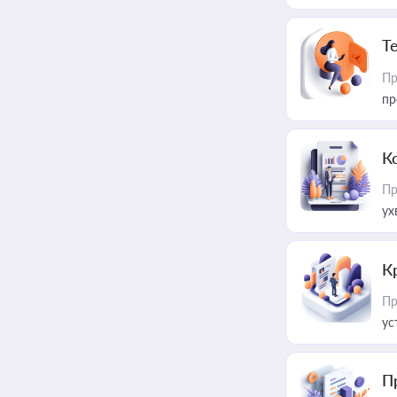
T
Пр
пр
К
Пр
ух
К
Пр
ус
П