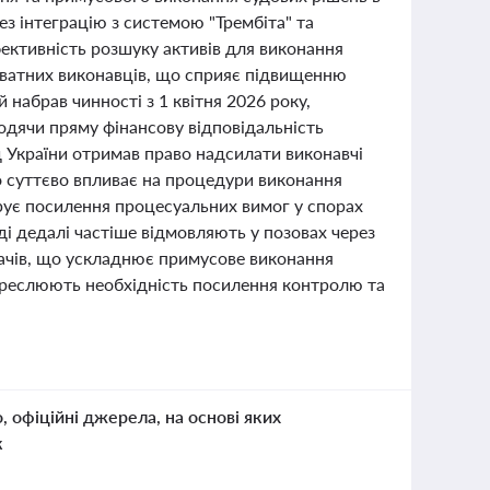
ез інтеграцію з системою "Трембіта" та
ктивність розшуку активів для виконання
иватних виконавців, що сприяє підвищенню
 набрав чинності з 1 квітня 2026 року,
одячи пряму фінансову відповідальність
д України отримав право надсилати виконавчі
о суттєво впливає на процедури виконання
трує посилення процесуальних вимог у спорах
ді дедалі частіше відмовляють у позовах через
дачів, що ускладнює примусове виконання
дкреслюють необхідність посилення контролю та
о, офіційні джерела, на основі яких
к