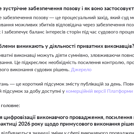
 зустрічне забезпечення позову і як воно застосовує
е забезпечення позову — це процесуальний захід, який суд 
вання можливих збитків відповідача через забезпечення поз
 і забезпечує баланс інтересів сторін під час судового проце
блеми виникають у діяльності приватних виконавців
иватні виконавці можуть діяти сумнівно, зловживаючи повн
вання. Це підкреслює необхідність посилення контролю, проф
ого виконання судових рішень.
Джерело
тань — це короткий підсумок змісту публікацій за день. По
 підсумок за добу доступні у
комерційній версії Платформи
 головне:
 цифровізації виконавчого провадження, посилення 
рактиці 2026 року щодо примусового виконання ріше
і відбуваються значущі зміни у сфері виконавчого провадже