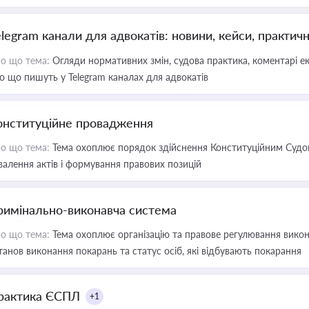
elegram канали для адвокатів: новини, кейси, практич
о що тема:
Огляди нормативних змін, судова практика, коментарі екс
о що пишуть у Telegram каналах для адвокатів
онституційне провадження
о що тема:
Тема охоплює порядок здійснення Конституційним Судом
валення актів і формування правових позицій
римінально-виконавча система
о що тема:
Тема охоплює організацію та правове регулювання викона
танов виконання покарань та статус осіб, які відбувають покарання
рактика ЄСПЛ
+1