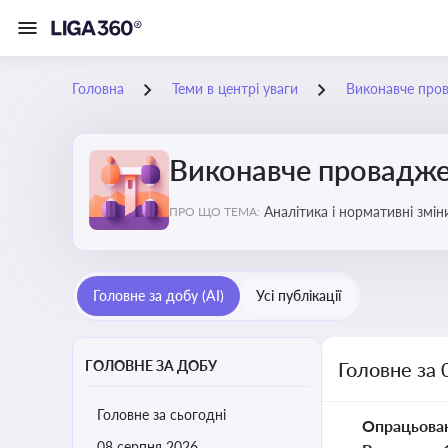
Головна
Теми в центрі уваги
Виконавче про
Виконавче провадж
Аналітика і нормативні змі
ПРО ЩО ТЕМА:
відкриттю та завершенню пр
Головне за добу (AI)
Усі публікації
ГОЛОВНЕ ЗА ДОБУ
Головне за 
Головне за сьогодні
Опрацьова
08 серпня 2026