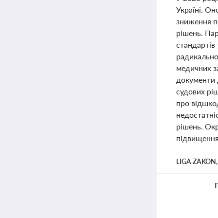
Україні. Он
зниження п
рішень. Па
стандартів 
радикально
медичних за
документи 
судових рі
про відшкод
недостатні
рішень. Ок
підвищення 
LIGA ZAKON