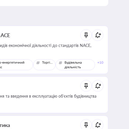
NACE
идів економічної діяльності до стандартів NACE,
о-енергетичний
Торгівля
Будівельна
+10
кс
діяльність
я та введення в експлуатацію об’єктів будівництва
итика