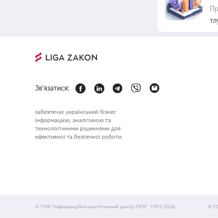
Пр
тл
Зв'язатися:
забезпечує український бізнес
інформацією, аналітикою та
технологічними рішеннями для
ефективної та безпечної роботи.
© ТОВ "інформаційно-аналітичний центр ЛІГА", 1991-2026.
© Т