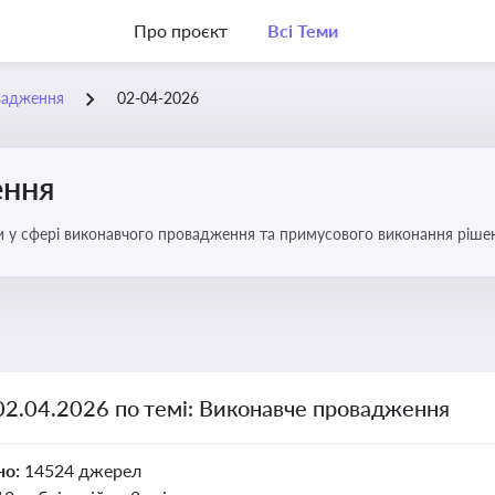
Про проєкт
Всі Теми
вадження
02-04-2026
ення
ни у сфері виконавчого провадження та примусового виконання ріше
оваджень, діяльності державних і приватних виконавців
02.04.2026 по темі: Виконавче провадження
но:
14524 джерел