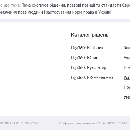
о що тема:
Тема охоплює рішення, правові позиції та стандарти Євр
умачення прав людини і застосування норм права в Україні
Каталог рішень
Liga360: Керівник
Зн
Liga360: Юрист
Ак
Liga360: Бухгалтер
Тем
Liga360: PR-менеджер
Усі
Пол
Умо
ОВ "ЛІГА ЗАКОН", 2007-2026.
© Інформаційне агентство "ЛІГА:ЗАКОН", 2010-20