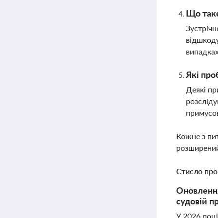
Що таке
Зустрічн
відшкоду
випадках
Які про
Деякі пр
розсліду
примусов
Кожне з пи
розширений
Стисло про
Оновлення
судовій п
У 2026 роц