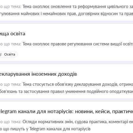
о що тема:
Тема охоплює оновлення та реформування цивільного за
гулювання майнових і немайнових прав, договірних відносин та прав
ища освіта
о що тема:
Тема охоплює правове регулювання системи вищої освіти, о
Освіта
екларування іноземних доходів
о що тема:
Тема стосується обов’язку декларування доходів, отрим
бов’язань та застосування правил уникнення подвійного оподаткува
elegram канали для нотаріусів: новини, кейси, практич
о що тема:
Огляди нормативних змін, судова практика, коментарі екс
о що пишуть у Telegram каналах для нотаріусів