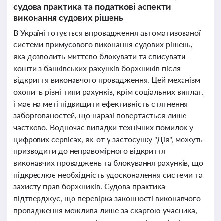
судова практика та податкові аспекти
виконання судових рішень
В Україні готується впровадження автоматизованої
системи примусового виконання судових рішень,
яка дозволить миттєво блокувати та списувати
кошти з банківських рахунків боржників після
відкриття виконавчого провадження. Цей механізм
охопить різні типи рахунків, крім соціальних виплат,
і має на меті підвищити ефективність стягнення
заборгованостей, що наразі повертається лише
частково. Водночас випадки технічних помилок у
цифрових сервісах, як-от у застосунку "Дія", можуть
призводити до неправомірного відкриття
виконавчих проваджень та блокування рахунків, що
підкреслює необхідність удосконалення системи та
захисту прав боржників. Судова практика
підтверджує, що перевірка законності виконавчого
провадження можлива лише за скаргою учасника,