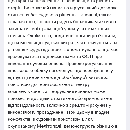
що гарантує незалежність виконавців та рівність
сторін. Виконавчий напис нотаріуса, який дозволяє
стягнення без судового рішення, також підлягає
оскарженню, і юристи радять боржникам активно
захищати свої права, щоб уникнути незаконних
списань. Окрім того, податкові органи роз’яснили,
що компенсації судових витрат, які сплачуються за
рішенням суду, підлягають оподаткуванню, що має
враховуватися підприємствами та ФОП при
виконанні судових рішень. Правове регулювання
військового обліку наголошує, що перебування у
відпустці не звільняє від обов’язку з’явитися за
повісткою до територіального центру
комплектування, а ігнорування виклику може
призвести до адміністративної або кримінальної
відповідальності, включно з арештом рахунків у
виконавчому провадженні. При цьому випадки
конфліктів із судовими приставами, як у
окупованому Мелітополі, демонструють різницю в