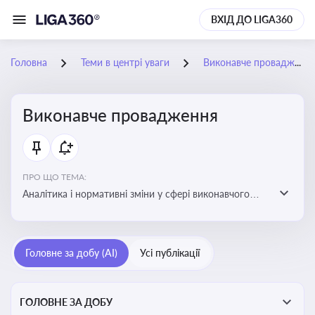
ВХІД ДО LIGA360
Головна
Теми в центрі уваги
Виконавче провадження
Виконавче провадження
ПРО ЩО ТЕМА:
Аналітика і нормативні зміни у сфері виконавчого
провадження та примусового виконання рішень:
огляди по виконавчих документах, відкриттю та
завершенню проваджень, діяльності державних і
Головне за добу (AI)
Усі публікації
приватних виконавців
ГОЛОВНЕ ЗА ДОБУ